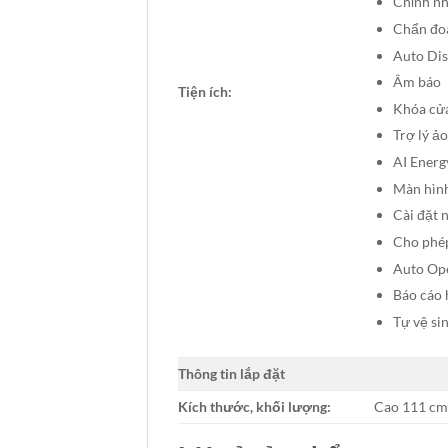
Chỉnh nh
Chẩn đoá
Auto Dis
Âm báo
Tiện ích:
Khóa cử
Trợ lý ả
AI Energ
Màn hìn
Cài đặt 
Cho phép
Auto Ope
Báo cáo 
Tự vệ si
Thông tin lắp đặt
Kích thước, khối lượng:
Cao 111 cm 