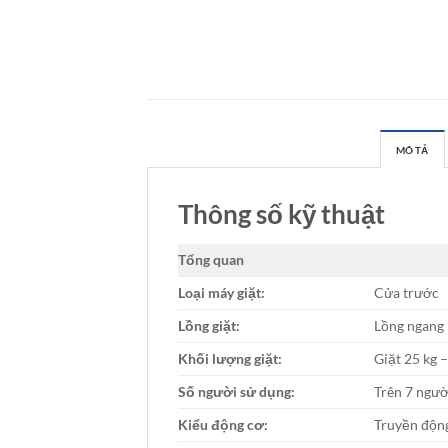
MÔ TẢ
Thông số kỹ thuật
Tổng quan
Loại máy giặt:
Cửa trước
Lồng giặt:
Lồng ngang
Khối lượng giặt:
Giặt 25 kg –
Số người sử dụng:
Trên 7 ngườ
Kiểu động cơ:
Truyền động