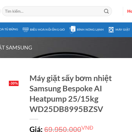
Tìm
Ho
kiếm:
OÀ TỦ ĐỨNG
ĐIỀU HOÀ NỐI ỐNG GIÓ
BÌNH NÓNG LẠNH
MÁY GIẶT
ẶT SAMSUNG
Máy giặt sấy bơm nhiệt
-30%
Samsung Bespoke AI
Heatpump 25/15kg
WD25DB8995BZSV
Giá:
VNĐ
69.950.000