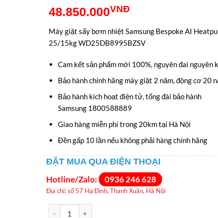
Giá
Giá
VNĐ
48.850.000
gốc
hiện
Máy giặt sấy bơm nhiệt Samsung Bespoke AI Heatp
là:
tại
25/15kg WD25DB8995BZSV
69.950.000VNĐ.
là:
Cam kết sản phẩm mới 100%, nguyên đai nguyên k
48.850.000VNĐ
Bảo hành chính hãng máy giặt 2 năm, động cơ 20 
Bảo hành kích hoạt điện tử, tổng đài bảo hành
Samsung 1800588889
Giao hàng miễn phí trong 20km tại Hà Nội
Đền gấp 10 lần nếu không phải hàng chính hãng
ĐẶT MUA QUA ĐIỆN THOẠI
Hotline/Zalo:
0936 246 628
Địa chỉ: số 57 Hạ Đình, Thanh Xuân, Hà Nội
Máy giặt sấy bơm nhiệt Samsung Bespoke AI Heatpu