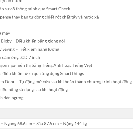
iệt độ nước
n sự cố thông minh qua Smart Check
pense thay bạn tự động chiết rót chất tẩy và nước xả
a máy
o Bixby – Điều khiển bằng giọng nói
y Saving – Tiết kiệm năng lượng
h cảm ứng LCD 7 inch
ngôn ngữ hiển thị bằng Tiếng Anh hoặc Tiếng Việt
 điều khiển từ xa qua ứng dụng SmartThings
n Door – Tự động mở cửa sau khi hoàn thành chương trình hoạt động
hiệu năng sử dụng sau khi hoạt động
nh dàn ngưng
– Ngang 68.6 cm – Sâu 87.5 cm – Nặng 144 kg