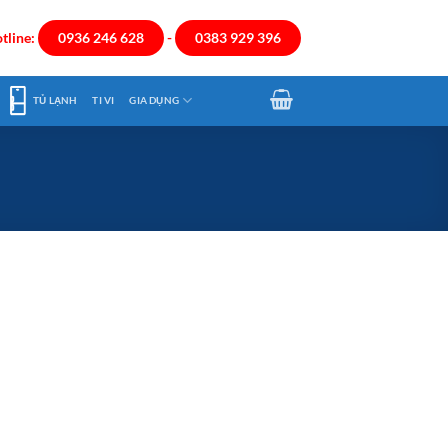
tline:
0936 246 628
-
0383 929 396
TỦ LẠNH
TI VI
GIA DỤNG