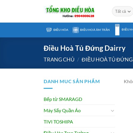
Chuyển
đến
nội
dung
ĐIỀU H
ĐIỀU HÒA
ĐIỀU HOÀ ÂM TRẦN
Điều Hoà Tủ Đứng Dairry
TRANG CHỦ
/
ĐIỀU HOÀ TỦ ĐỨNG
DANH MUC SẢN PHẨM
Khôn
Bếp từ SMARAGD
Máy Sấy Quần Áo
TIVI TOSHIPA
Điều Hòa Treo Tường