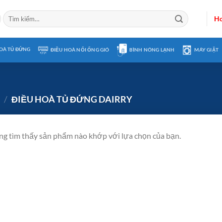
Tìm
Ho
kiếm:
OÀ TỦ ĐỨNG
ĐIỀU HOÀ NỐI ỐNG GIÓ
BÌNH NÓNG LẠNH
MÁY GIẶT
/
ĐIỀU HOÀ TỦ ĐỨNG DAIRRY
g tìm thấy sản phẩm nào khớp với lựa chọn của bạn.