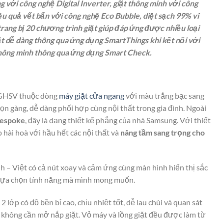
ng với công nghệ Digital Inverter, giặt thông minh với công
ệu quả vết bẩn với công nghệ Eco Bubble, diệt sạch 99% vi
ang bị 20 chương trình giặt giúp đáp ứng được nhiều loại
t dễ dàng thông qua ứng dụng SmartThings khi kết nối với
thông minh thông qua ứng dụng Smart Check.
GHSV thuộc dòng
máy giặt cửa ngang
với màu trắng bạc sang
ọn gàng, dễ dàng phối hợp cùng nội thất trong gia đình. Ngoài
espoke
, đây là dạng thiết kế phẳng của nhà Samsung. Với thiết
p hài hoà với hầu hết các nội thất và
nâng tầm sang trọng cho
h – Việt có cả nút xoay và cảm ứng cùng màn hình hiển thị sắc
, lựa chọn tính năng mà mình mong muốn.
lớp có độ bền bỉ cao, chịu nhiệt tốt, dễ lau chùi và quan sát
 không cần mở nắp giặt. Vỏ máy và lồng giặt đều được làm từ