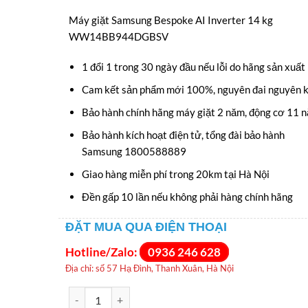
gốc
hiện
Máy giặt Samsung Bespoke AI Inverter 14 kg
là:
tại
WW14BB944DGBSV
16.990.000VNĐ.
là:
1 đổi 1 trong 30 ngày đầu nếu lỗi do hãng sản xuất
11.490.000VNĐ
Cam kết sản phẩm mới 100%, nguyên đai nguyên k
Bảo hành chính hãng máy giặt 2 năm, động cơ 11 
Bảo hành kích hoạt điện tử, tổng đài bảo hành
Samsung 1800588889
Giao hàng miễn phí trong 20km tại Hà Nội
Đền gấp 10 lần nếu không phải hàng chính hãng
ĐẶT MUA QUA ĐIỆN THOẠI
Hotline/Zalo:
0936 246 628
Địa chỉ: số 57 Hạ Đình, Thanh Xuân, Hà Nội
Máy giặt Samsung Bespoke AI Inverter 14 kg WW14B