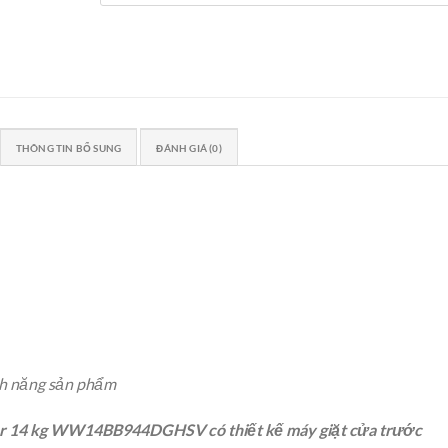
THÔNG TIN BỔ SUNG
ĐÁNH GIÁ (0)
ính năng sản phẩm
rter 14 kg WW14BB944DGHSV
có thiết kế máy giặt cửa trước