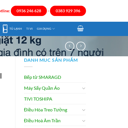
tline:
0936 246 628
-
0383 929 396
TỦ LẠNH
TI VI
GIA DỤNG
DANH MUC SẢN PHẨM
I
Bếp từ SMARAGD
Máy Sấy Quần Áo
TIVI TOSHIPA
Điều Hòa Treo Tường
Điều Hoà Âm Trần