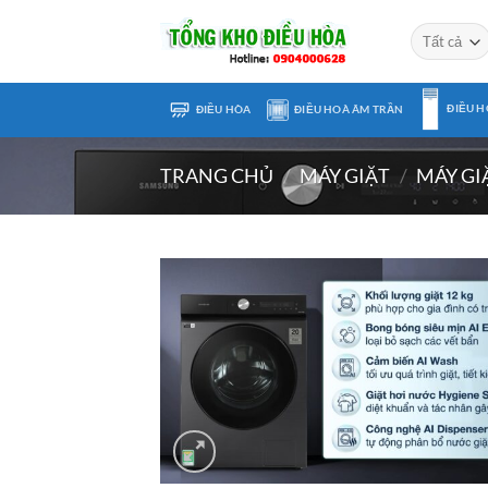
Chuyển
đến
nội
dung
ĐIỀU H
ĐIỀU HÒA
ĐIỀU HOÀ ÂM TRẦN
TRANG CHỦ
/
MÁY GIẶT
/
MÁY GI