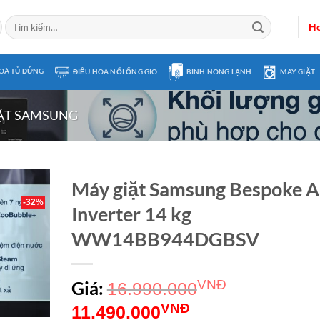
Tìm
Ho
kiếm:
OÀ TỦ ĐỨNG
ĐIỀU HOÀ NỐI ỐNG GIÓ
BÌNH NÓNG LẠNH
MÁY GIẶT
ẶT SAMSUNG
Máy giặt Samsung Bespoke A
-32%
Inverter 14 kg
WW14BB944DGBSV
Giá:
VNĐ
16.990.000
Giá
Giá
VNĐ
11.490.000