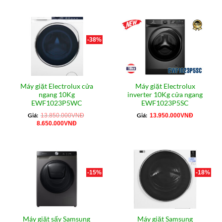
16.090.000VNĐ.
là:
là:
tại
13.300.000
14.550.000VNĐ.
là:
11.300.000VNĐ.
-38%
Máy giặt Electrolux cửa
Máy giặt Electrolux
ngang 10Kg
inverter 10Kg cửa ngang
EWF1023P5WC
EWF1023P5SC
Giá:
Giá:
13.850.000
VNĐ
13.950.000
VNĐ
Giá
Giá
8.650.000
VNĐ
gốc
hiện
là:
tại
13.850.000VNĐ.
là:
8.650.000VNĐ.
-15%
-18%
Máy giặt sấy Samsung
Máy giặt Samsung