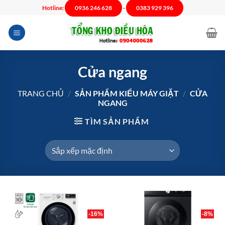
Chuyển
Hotline:
0936 246 628
-
0383 929 396
đến
nội
dung
Cửa ngang
TRANG CHỦ
/
SẢN PHẨM KIỂU MÁY GIẶT
/
CỬA
NGANG
TÌM SẢN PHẨM
-16%
-8%