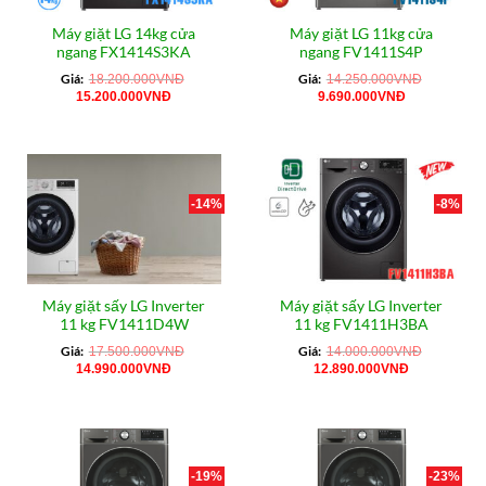
Máy giặt LG 14kg cửa
Máy giặt LG 11kg cửa
ngang FX1414S3KA
ngang FV1411S4P
Giá:
Giá:
18.200.000
VNĐ
14.250.000
VNĐ
Giá
Giá
Giá
Giá
15.200.000
VNĐ
9.690.000
VNĐ
gốc
hiện
gốc
hiện
là:
tại
là:
tại
18.200.000VNĐ.
là:
14.250.000VNĐ.
là:
15.200.000VNĐ.
9.690.000VN
-14%
-8%
Máy giặt sấy LG Inverter
Máy giặt sấy LG Inverter
11 kg FV1411D4W
11 kg FV1411H3BA
Giá:
Giá:
17.500.000
VNĐ
14.000.000
VNĐ
Giá
Giá
Giá
Giá
14.990.000
VNĐ
12.890.000
VNĐ
gốc
hiện
gốc
hiện
là:
tại
là:
tại
17.500.000VNĐ.
là:
14.000.000VNĐ.
là:
14.990.000VNĐ.
12.890.000
-19%
-23%