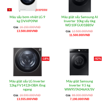
Máy sấy bơm nhiệt LG 9
Máy giặt sấy Samsung AI
kg DVHP09W
Inverter 10kg sấy 6kg
WD10FGU01BBSV
Giá:
16.150.000
VNĐ
Giá
Giá
13.500.000
VNĐ
Giá:
12.500.000
VNĐ
gốc
hiện
Giá
Giá
11.500.000
VNĐ
là:
tại
gốc
hiện
16.150.000VNĐ.
là:
là:
tại
13.500.000VNĐ.
12.500.000VNĐ.
là:
11.500.000
-18%
-92%
Máy giặt sấy LG Inverter
Máy giặt Samsung
12kg FV1412H3BA lồng
Inverter 9.5 kg
ngang
WW95TA046AX/SV
Giá:
Giá:
16.590.000
VNĐ
88.000.000
VNĐ
Giá
Giá
Giá
Giá
13.555.000
VNĐ
7.190.000
VNĐ
gốc
hiện
gốc
hiện
là:
tại
là:
tại