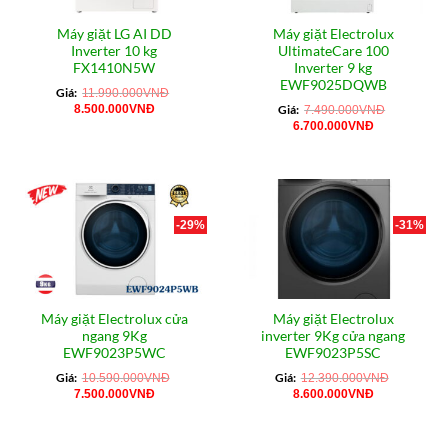
Máy giặt LG AI DD
Máy giặt Electrolux
Inverter 10 kg
UltimateCare 100
FX1410N5W
Inverter 9 kg
EWF9025DQWB
Giá:
11.990.000
VNĐ
Giá
Giá
8.500.000
VNĐ
Giá:
7.490.000
VNĐ
gốc
hiện
Giá
Giá
6.700.000
VNĐ
là:
tại
gốc
hiện
11.990.000VNĐ.
là:
là:
tại
8.500.000VNĐ.
7.490.000VNĐ.
là:
6.700.000VN
-29%
-31%
Máy giặt Electrolux cửa
Máy giặt Electrolux
ngang 9Kg
inverter 9Kg cửa ngang
EWF9023P5WC
EWF9023P5SC
Giá:
Giá:
10.590.000
VNĐ
12.390.000
VNĐ
Giá
Giá
Giá
Giá
7.500.000
VNĐ
8.600.000
VNĐ
gốc
hiện
gốc
hiện
là:
tại
là:
tại
10.590.000VNĐ.
là:
12.390.000VNĐ.
là: