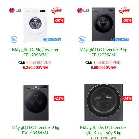
16.590.000VNĐ.
là:
88.000.000VNĐ.
là:
13.555.000VNĐ.
7.190.000VN
-30%
-36%
Máy giặt LG 9kg inverter
Máy giặt LG Inverter 9 kg
FB1209S6W
FB1209S6M
Giá:
Giá:
8.950.000
VNĐ
10.300.000
VNĐ
Giá
Giá
Giá
Giá
6.250.000
VNĐ
6.600.000
VNĐ
gốc
hiện
gốc
hiện
là:
tại
là:
tại
8.950.000VNĐ.
là:
10.300.000VNĐ.
là:
6.250.000VNĐ.
6.600.000VN
-23%
-34%
Máy giặt LG Inverter 9 kg
Máy giặt sấy LG Inverter
FV1409S4M1
giặt 9 kg – sấy 5 kg
FB1209D5M