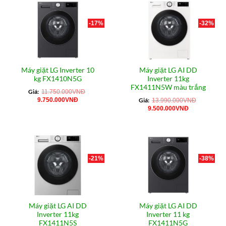
7.500.000VNĐ.
8.600.000VN
-17%
-32%
Máy giặt LG Inverter 10
Máy giặt LG AI DD
kg FX1410N5G
Inverter 11kg
FX1411N5W màu trắng
Giá:
11.750.000
VNĐ
Giá
Giá
9.750.000
VNĐ
Giá:
13.990.000
VNĐ
gốc
hiện
Giá
Giá
9.500.000
VNĐ
là:
tại
gốc
hiện
11.750.000VNĐ.
là:
là:
tại
9.750.000VNĐ.
13.990.000VNĐ.
là:
9.500.000VN
-21%
-38%
Máy giặt LG AI DD
Máy giặt LG AI DD
Inverter 11kg
Inverter 11 kg
FX1411N5S
FX1411N5G