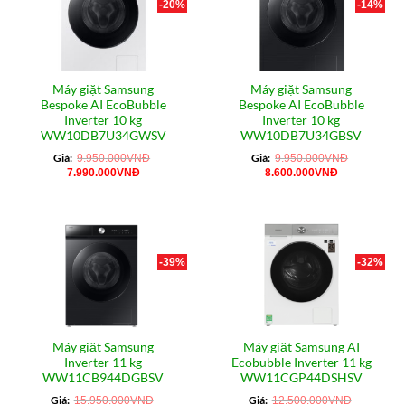
-20%
-14%
Máy giặt Samsung
Máy giặt Samsung
Bespoke AI EcoBubble
Bespoke AI EcoBubble
Inverter 10 kg
Inverter 10 kg
WW10DB7U34GWSV
WW10DB7U34GBSV
Giá:
Giá:
9.950.000
VNĐ
9.950.000
VNĐ
Giá
Giá
Giá
Giá
7.990.000
VNĐ
8.600.000
VNĐ
gốc
hiện
gốc
hiện
là:
tại
là:
tại
9.950.000VNĐ.
là:
9.950.000VNĐ.
là:
7.990.000VNĐ.
8.600.000VN
-39%
-32%
Máy giặt Samsung
Máy giặt Samsung AI
Inverter 11 kg
Ecobubble Inverter 11 kg
WW11CB944DGBSV
WW11CGP44DSHSV
Giá:
Giá:
15.950.000
VNĐ
12.500.000
VNĐ