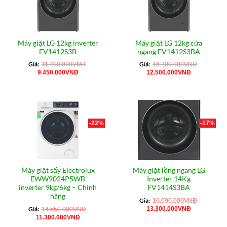
Máy giặt LG 12kg inverter
Máy giặt LG 12kg cửa
FV1412S3B
ngang FV1412S3BA
Giá:
Giá:
11.700.000
VNĐ
16.200.000
VNĐ
Giá
Giá
Giá
Giá
9.450.000
VNĐ
12.500.000
VNĐ
gốc
hiện
gốc
hiện
là:
tại
là:
tại
11.700.000VNĐ.
là:
16.200.000VNĐ.
là:
9.450.000VNĐ.
12.500.000
-22%
-17%
Máy giặt sấy Electrolux
Máy giặt lồng ngang LG
EWW9024P5WB
Inverter 14Kg
inverter 9kg/6kg – Chính
FV1414S3BA
hãng
Giá:
16.090.000
VNĐ
Giá
Giá
Giá:
13.300.000
VNĐ
14.550.000
VNĐ
gốc
hiện
Giá
Giá
11.300.000
VNĐ
là:
tại
gốc
hiện