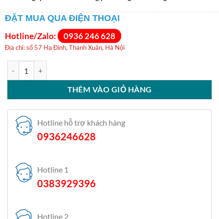
ĐẶT MUA QUA ĐIỆN THOẠI
Hotline/Zalo:
0936 246 628
Địa chỉ: số 57 Hạ Đình, Thanh Xuân, Hà Nội
Máy sấy bơm nhiệt Samsung 9 kg DV90T6240LB/SV số lượng
THÊM VÀO GIỎ HÀNG
Hotline hỗ trợ khách hàng
0936246628
Hotline 1
0383929396
Hotline 2