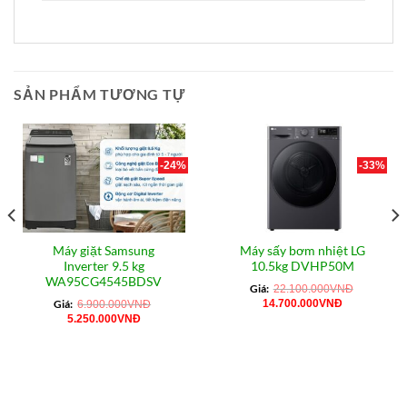
SẢN PHẨM TƯƠNG TỰ
-24%
-33%
Máy giặt Samsung
Máy sấy bơm nhiệt LG
Inverter 9.5 kg
10.5kg DVHP50M
WA95CG4545BDSV
Giá:
22.100.000
VNĐ
Giá
Giá
Giá:
14.700.000
VNĐ
6.900.000
VNĐ
gốc
hiện
Giá
Giá
5.250.000
VNĐ
là:
tại
gốc
hiện
22.100.000VNĐ.
là:
là:
tại
14.700.000
6.900.000VNĐ.
là:
VNĐ.
5.250.000VNĐ.