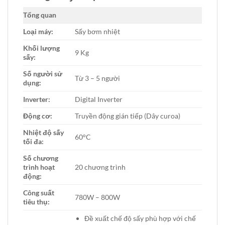
Tổng quan
Loại máy:
Sấy bơm nhiệt
Khối lượng
9 Kg
sấy:
Số người sử
Từ 3 – 5 người
dụng:
Inverter:
Digital Inverter
Động cơ:
Truyền động gián tiếp (Dây curoa)
Nhiệt độ sấy
60°C
tối đa:
Số chương
trình hoạt
20 chương trình
động:
Công suất
780W – 800W
tiêu thụ:
Đề xuất chế độ sấy phù hợp với chế