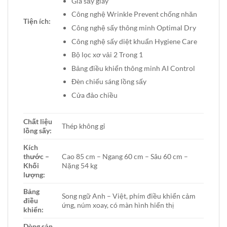
Giá sấy giày
Công nghệ Wrinkle Prevent chống nhăn
Tiện ích:
Công nghệ sấy thông minh Optimal Dry
Công nghệ sấy diệt khuẩn Hygiene Care
Bộ lọc xơ vải 2 Trong 1
Bảng điều khiển thông minh AI Control
Đèn chiếu sáng lồng sấy
Cửa đảo chiều
Chất liệu
Thép không gỉ
lồng sấy:
Kích
thước –
Cao 85 cm – Ngang 60 cm – Sâu 60 cm –
Khối
Nặng 54 kg
lượng:
Bảng
Song ngữ Anh – Việt, phím điều khiển cảm
điều
ứng, núm xoay, có màn hình hiển thị
khiển:
Dòng sản