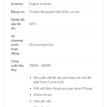
Inverter:
Digital Inverter
Động cơ:
Truyền động gián tiếp (Dây curoa)
Nhiệt độ
sấy tối
60°C
đa:
Số
chương
trình
20 chương trình
hoạt
động:
Công
suất tiêu
780W – 800W
thụ:
Đề xuất chế độ sấy phù hợp với chế độ
giặt Auto Cycle Link
Kết nối điện thoại qua app SmartThings
Khóa trẻ em
Hẹn giờ sấy