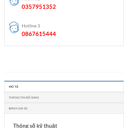
0357951352
Hotline 3
0867615444
MÔ TẢ
THÔNG TIN BỔ SUNG
ĐÁNH GIÁ (0)
Thông số kỹ thuật