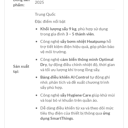
2025
phẩm:
Trung Quốc
Đặc điểm nổi bật
Khối lượng sấy 9 kg
, phù hợp sử dụng
trong gia đình
3 – 5 thành viên
.
Công nghệ
sấy bơm nhiệt Heatpump
hỗ
trợ tiết kiệm điện hiệu quả, góp phần bảo
vệ môi trường.
Công nghệ
cảm biến thông minh Optimal
Dry
, tự động điều chỉnh nhiệt độ, thời gian
Sản xuất
và tối ưu lượng khí trong lồng sấy.
tại:
Bảng điều khiển AI Control
tự động ghi
nhớ, phân tích và đề xuất chương trình
sấy phù hợp.
Công nghệ
sấy Hygiene Care
giúp khử mùi
và loại bỏ vi khuẩn trên quần áo.
Dễ dàng điều khiển từ xa và theo dõi mức
tiêu thụ điện của thiết bị thông qua
ứng
dụng SmartThings
.