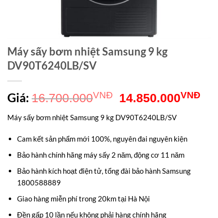
Máy sấy bơm nhiệt Samsung 9 kg
DV90T6240LB/SV
Giá
Gi
Giá:
VNĐ
VNĐ
16.700.000
14.850.000
gốc
hiệ
Máy sấy bơm nhiệt Samsung 9 kg DV90T6240LB/SV
là:
tại
Cam kết sản phẩm mới 100%, nguyên đai nguyên kiện
16.700.000VNĐ.
là:
Bảo hành chính hãng máy sấy 2 năm, động cơ 11 năm
14
Bảo hành kích hoạt điện tử, tổng đài bảo hành Samsung
1800588889
Giao hàng miễn phí trong 20km tại Hà Nội
Đền gấp 10 lần nếu không phải hàng chính hãng