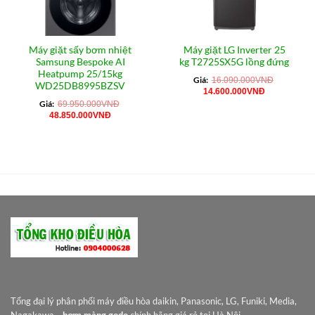
Máy giặt sấy bơm nhiệt
Máy giặt LG Inverter 25
Samsung Bespoke AI
kg T2725SX5G lồng đứng
Heatpump 25/15kg
Giá:
16.090.000
VNĐ
WD25DB8995BZSV
Giá
Giá
14.600.000
VNĐ
gốc
hiện
Giá:
69.950.000
VNĐ
là:
tại
Giá
Giá
48.850.000
VNĐ
16.090.000VNĐ.
là:
gốc
hiện
14.600.000
là:
tại
69.950.000VNĐ.
là:
48.850.000VNĐ.
Tổng đại lý phân phối máy điều hòa daikin, Panasonic, LG, Funiki, Media,