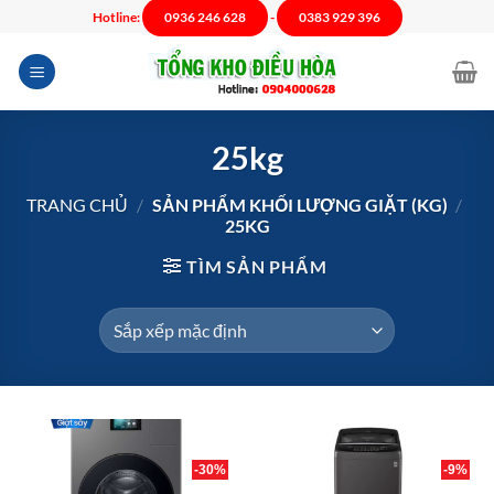
Chuyển
Hotline:
0936 246 628
-
0383 929 396
đến
nội
dung
25kg
TRANG CHỦ
/
SẢN PHẨM KHỐI LƯỢNG GIẶT (KG)
/
25KG
TÌM SẢN PHẨM
-30%
-9%