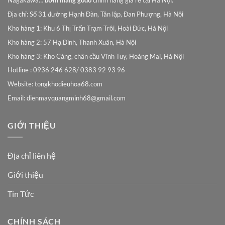
Nagakawa…
bơm màng godo
chính hãng giá rẻ tại Hà Nội.
Địa chỉ: Số 31 đường Hạnh Đàn, Tân lập, Đan Phượng, Hà Nội
Kho hàng 1: Khu 6 Thị Trấn Trạm Trôi, Hoài Đức, Hà Nội
Kho hàng 2: 57 Hạ Đình, Thanh Xuân, Hà Nội
Kho hàng 3: Kho Cảng, chân cầu Vĩnh Tuy, Hoàng Mai, Hà Nội
Hotline : 0936 246 628/ 0383 92 93 96
Website: tongkhodieuhoa68.com
Email:
dienmayquangminh68@gmail.com
GIỚI THIỆU
Địa chỉ liên hệ
Giới thiệu
Tin Tức
CHÍNH SÁCH