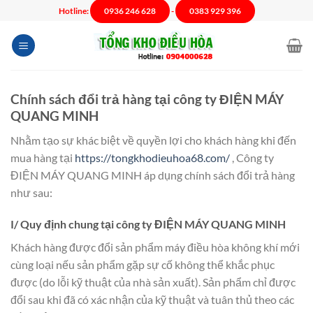
Chuyển
Hotline:
0936 246 628
-
0383 929 396
đến
nội
dung
Chính sách đổi trả hàng tại công ty ĐIỆN MÁY
QUANG MINH
Nhằm tạo sự khác biệt về quyền lợi cho khách hàng khi đến
mua hàng tại
https://tongkhodieuhoa68.com/
, Công ty
ĐIỆN MÁY QUANG MINH áp dụng chính sách đổi trả hàng
như sau:
I/ Quy định chung tại công ty ĐIỆN MÁY QUANG MINH
Khách hàng được đổi sản phẩm máy điều hòa không khí mới
cùng loại nếu sản phẩm gặp sự cố không thể khắc phục
được (do lỗi kỹ thuật của nhà sản xuất). Sản phẩm chỉ được
đổi sau khi đã có xác nhận của kỹ thuật và tuân thủ theo các