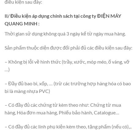
điều kiện sau đây:
II/ Điều kiện áp dụng chính sách tại công ty ĐIỆN MÁY
QUANG MINH :
Thời gian sử dụng không quá 3 ngày kể từ ngày mua hàng.
Sản phẩm thuộc diện được đổi phải đủ các điều kiện sau đây:
– Không bị lỗi về hình thức (trầy, xước, móp méo, ố vàng, vỡ
…)
– Đầy đủ bao bì, xốp, … (trừ các trường hợp hàng hóa có bao
bì là màng nhựa PVC)
– Có đầy đủ các chứng từ kèm theo như: Chứng từ mua
hàng, Hóa đơn mua hàng, Phiếu bảo hành, Catalogue…
– Có đầy đủ các linh phụ kiện kèm theo, tặng phẩm (nếu có),..