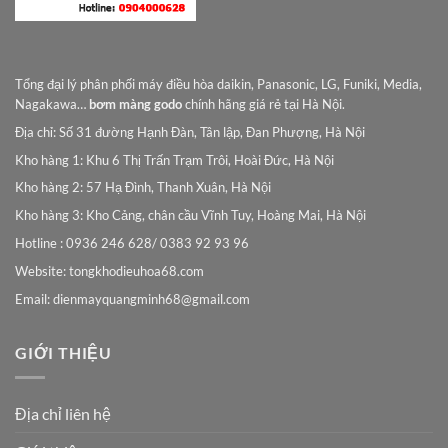
Tổng đại lý phân phối máy điều hòa daikin, Panasonic, LG, Funiki, Media,
Nagakawa…
bơm màng godo
chính hãng giá rẻ tại Hà Nội.
Địa chỉ: Số 31 đường Hạnh Đàn, Tân lập, Đan Phượng, Hà Nội
Kho hàng 1: Khu 6 Thị Trấn Trạm Trôi, Hoài Đức, Hà Nội
Kho hàng 2: 57 Hạ Đình, Thanh Xuân, Hà Nội
Kho hàng 3: Kho Cảng, chân cầu Vĩnh Tuy, Hoàng Mai, Hà Nội
Hotline : 0936 246 628/ 0383 92 93 96
Website: tongkhodieuhoa68.com
Email:
dienmayquangminh68@gmail.com
GIỚI THIỆU
Địa chỉ liên hệ