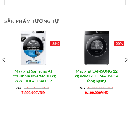
SẢN PHẨM TƯƠNG TỰ
-28%
-29%
Máy giặt Samsung AI
Máy giặt SAMSUNG 12
EcoBubble Inverter 10 kg
kg WW12CGP44DSBSV
WW10DG6U34LESV
lồng ngang
Giá:
Giá:
10.950.000
VNĐ
12.800.000
VNĐ
Giá
Giá
Giá
Giá
7.890.000
VNĐ
9.100.000
VNĐ
gốc
hiện
gốc
hiện
là:
tại
là:
tại
10.950.000VNĐ.
là:
12.800.000VNĐ.
là:
7.890.000VNĐ.
9.100.000VN
0VNĐ.