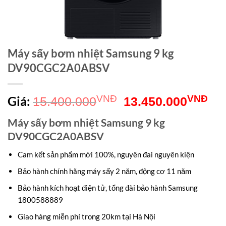
Máy sấy bơm nhiệt Samsung 9 kg
DV90CGC2A0ABSV
Giá
Gi
Giá:
VNĐ
VNĐ
15.400.000
13.450.000
gốc
hiệ
Máy sấy bơm nhiệt Samsung 9 kg
là:
tại
DV90CGC2A0ABSV
15.400.000VNĐ.
là:
Cam kết sản phẩm mới 100%, nguyên đai nguyên kiện
13
Bảo hành chính hãng máy sấy 2 năm, động cơ 11 năm
Bảo hành kích hoạt điện tử, tổng đài bảo hành Samsung
1800588889
Giao hàng miễn phí trong 20km tại Hà Nội