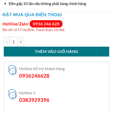
Đền gấp 10 lần nếu không phải hàng chính hãng
ĐẶT MUA QUA ĐIỆN THOẠI
Hotline/Zalo:
0936 246 628
Địa chỉ: số 57 Hạ Đình, Thanh Xuân, Hà Nội
Máy sấy bơm nhiệt Samsung 9 kg DV90CGC2A0ABSV số lượng
THÊM VÀO GIỎ HÀNG
Hotline hỗ trợ khách hàng
0936246628
Hotline 1
0383929396