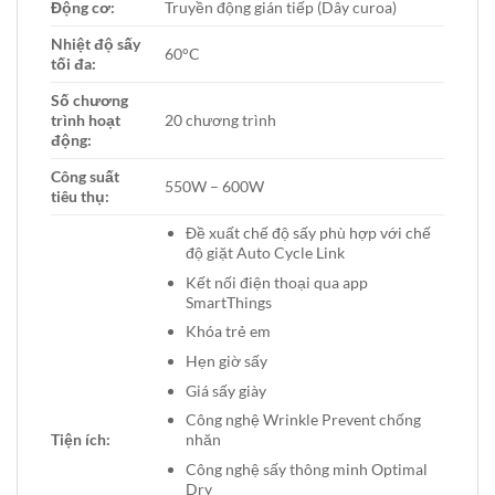
Động cơ:
Truyền động gián tiếp (Dây curoa)
Nhiệt độ sấy
60°C
tối đa:
Số chương
trình hoạt
20 chương trình
động:
Công suất
550W – 600W
tiêu thụ:
Đề xuất chế độ sấy phù hợp với chế
độ giặt Auto Cycle Link
Kết nối điện thoại qua app
SmartThings
Khóa trẻ em
Hẹn giờ sấy
Giá sấy giày
Công nghệ Wrinkle Prevent chống
Tiện ích:
nhăn
Công nghệ sấy thông minh Optimal
Dry