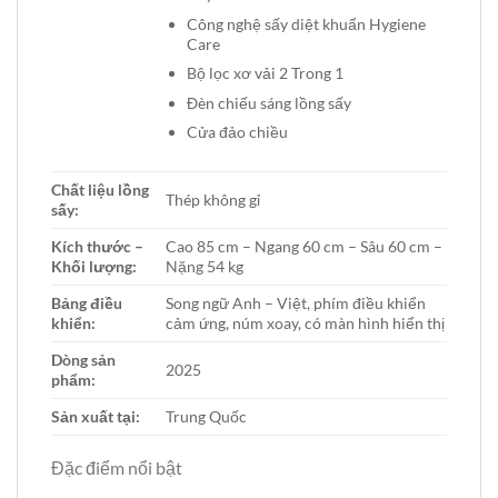
Công nghệ sấy diệt khuẩn Hygiene
Care
Bộ lọc xơ vải 2 Trong 1
Đèn chiếu sáng lồng sấy
Cửa đảo chiều
Chất liệu lồng
Thép không gỉ
sấy:
Kích thước –
Cao 85 cm – Ngang 60 cm – Sâu 60 cm –
Khối lượng:
Nặng 54 kg
Bảng điều
Song ngữ Anh – Việt, phím điều khiển
khiển:
cảm ứng, núm xoay, có màn hình hiển thị
Dòng sản
2025
phẩm:
Sản xuất tại:
Trung Quốc
Đặc điểm nổi bật