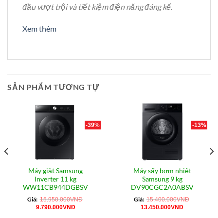
đầu vượt trội và tiết kiệm điện năng đáng kể.
Xem thêm
SẢN PHẨM TƯƠNG TỰ
-39%
-13%
Máy giặt Samsung
Máy sấy bơm nhiệt
Inverter 11 kg
Samsung 9 kg
WW11CB944DGBSV
DV90CGC2A0ABSV
Giá:
Giá:
15.950.000
VNĐ
15.400.000
VNĐ
Giá
Giá
Giá
Giá
9.790.000
VNĐ
13.450.000
VNĐ
gốc
hiện
gốc
hiện