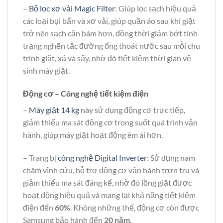
–
Bộ lọc xơ vải Magic Filter
: Giúp lọc sạch hiệu quả
các loại bụi bẩn và xơ vải, giúp quần áo sau khi giặt
trở nên sạch cặn bám hơn, đồng thời giảm bớt tình
trạng nghẽn tắc đường ống thoát nước sau mỗi chu
trình giặt, xả và sấy, nhờ đó tiết kiệm thời gian vệ
sinh máy giặt.
Động cơ – Công nghệ tiết kiệm điện
–
Máy giặt 14 kg
này sử dụng động cơ trực tiếp,
giảm thiểu ma sát động cơ trong suốt quá trình vận
hành, giúp máy giặt hoạt động êm ái hơn.
– Trang bị
công nghệ Digital Inverter
: Sử dụng nam
châm vĩnh cửu, hỗ trợ động cơ vận hành trơn tru và
giảm thiểu ma sát đáng kể, nhờ đó lồng giặt được
hoạt động hiệu quả và mang lại khả năng tiết kiệm
điện đến
60%
. Không những thế, động cơ còn được
Samsung bảo hành đến
20 năm
.