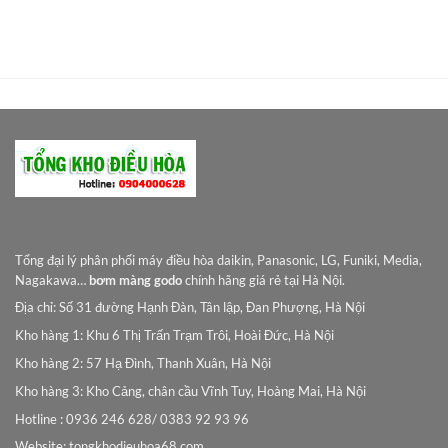
là:
tại
là:
tại
15.950.000VNĐ.
là:
15.400.000VNĐ.
là:
VNĐ.
9.790.000VNĐ.
13.450.000
Tổng đại lý phân phối máy điều hòa daikin, Panasonic, LG, Funiki, Media,
Nagakawa…
bơm màng godo
chính hãng giá rẻ tại Hà Nội.
Địa chỉ: Số 31 đường Hạnh Đàn, Tân lập, Đan Phượng, Hà Nội
Kho hàng 1: Khu 6 Thị Trấn Trạm Trôi, Hoài Đức, Hà Nội
Kho hàng 2: 57 Hạ Đình, Thanh Xuân, Hà Nội
Kho hàng 3: Kho Cảng, chân cầu Vĩnh Tuy, Hoàng Mai, Hà Nội
Hotline : 0936 246 628/ 0383 92 93 96
Website: tongkhodieuhoa68.com