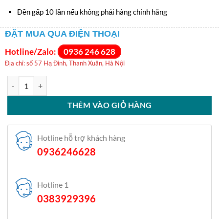
Đền gấp 10 lần nếu không phải hàng chính hãng
ĐẶT MUA QUA ĐIỆN THOẠI
Hotline/Zalo:
0936 246 628
Địa chỉ: số 57 Hạ Đình, Thanh Xuân, Hà Nội
Máy giặt Samsung Inverter 14 kg WA14CG5745BVSV số lượng
THÊM VÀO GIỎ HÀNG
Hotline hỗ trợ khách hàng
0936246628
Hotline 1
0383929396