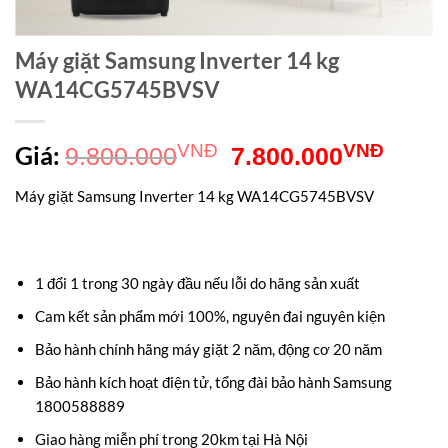
Máy giặt Samsung Inverter 14 kg
WA14CG5745BVSV
Giá
Giá
Giá:
VNĐ
VNĐ
9.800.000
7.800.000
gốc
hiện
Máy giặt Samsung Inverter 14 kg WA14CG5745BVSV
là:
tại
9.800.000VNĐ.
là:
7.80
1 đổi 1 trong 30 ngày đầu nếu lỗi do hãng sản xuất
Cam kết sản phẩm mới 100%, nguyên đai nguyên kiện
Bảo hành chính hãng máy giặt 2 năm, động cơ 20 năm
Bảo hành kích hoạt điện tử, tổng đài bảo hành Samsung
1800588889
Giao hàng miễn phí trong 20km tại Hà Nội