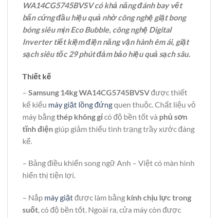
WA14CG5745BVSV có khả năng đánh bay vết
bẩn cứng đầu hiệu quả nhờ công nghệ giặt bong
bóng siêu mịn Eco Bubble, công nghệ Digital
Inverter tiết kiệm điện năng vận hành êm ái, giặt
sạch siêu tốc 29 phút đảm bảo hiệu quả sạch sâu.
Thiết kế
–
Samsung 14kg WA14CG5745BVSV
được thiết
kế kiểu
máy giặt lồng đứng
quen thuộc. Chất liệu
vỏ
máy bằng
thép không gỉ
có độ bền tốt và
phủ sơn
tĩnh điện
giúp giảm thiểu tình trạng trầy xước đáng
kể.
– Bảng điều khiển song ngữ Anh – Việt có màn hình
hiển thị tiện lợi.
– Nắp
máy giặt
được làm bằng
kính chịu lực trong
suốt
, có độ bền tốt. Ngoài ra, cửa máy còn được