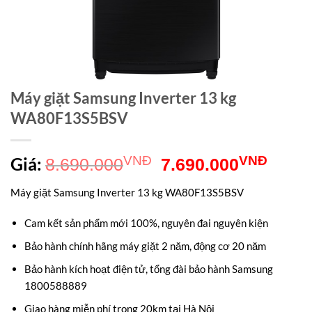
Máy giặt Samsung Inverter 13 kg
WA80F13S5BSV
Giá
Giá
Giá:
VNĐ
VNĐ
8.690.000
7.690.000
gốc
hiện
Máy giặt Samsung Inverter 13 kg WA80F13S5BSV
là:
tại
Cam kết sản phẩm mới 100%, nguyên đai nguyên kiện
8.690.000VNĐ.
là:
Bảo hành chính hãng máy giặt 2 năm, động cơ 20 năm
7.69
Bảo hành kích hoạt điện tử, tổng đài bảo hành Samsung
1800588889
Giao hàng miễn phí trong 20km tại Hà Nội