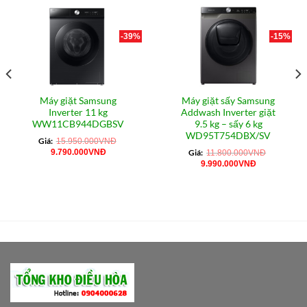
-39%
-15%
Máy giặt Samsung
Máy giặt sấy Samsung
Inverter 11 kg
Addwash Inverter giặt
WW11CB944DGBSV
9.5 kg – sấy 6 kg
WD95T754DBX/SV
Giá:
15.950.000
VNĐ
Giá
Giá
9.790.000
VNĐ
Giá:
11.800.000
VNĐ
gốc
hiện
Giá
Giá
9.990.000
VNĐ
là:
tại
gốc
hiện
15.950.000VNĐ.
là:
là:
tại
VNĐ.
9.790.000VNĐ.
11.800.000VNĐ.
là:
9.990.000VN