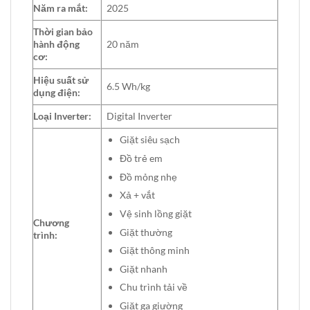
Năm ra mắt:
2025
Thời gian bảo
hành động
20 năm
cơ:
Hiệu suất sử
6.5 Wh/kg
dụng điện:
Loại Inverter:
Digital Inverter
Giặt siêu sạch
Đồ trẻ em
Đồ mỏng nhẹ
Xả + vắt
Vệ sinh lồng giặt
Chương
Giặt thường
trình:
Giặt thông minh
Giặt nhanh
Chu trình tải về
Giặt ga giường