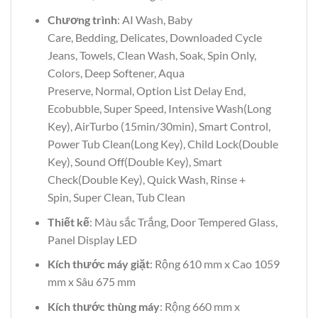
Chương trình
: AI Wash, Baby
Care, Bedding, Delicates, Downloaded Cycle
Jeans, Towels, Clean Wash, Soak, Spin Only,
Colors, Deep Softener, Aqua
Preserve, Normal, Option List Delay End,
Ecobubble, Super Speed, Intensive Wash(Long
Key), AirTurbo (15min/30min), Smart Control,
Power Tub Clean(Long Key), Child Lock(Double
Key), Sound Off(Double Key), Smart
Check(Double Key), Quick Wash, Rinse +
Spin, Super Clean, Tub Clean
Thiết kế
: Màu sắc Trắng, Door Tempered Glass,
Panel Display LED
Kích thước máy giặt
: Rộng 610 mm x Cao 1059
mm x Sâu 675 mm
Kích thước thùng máy
: Rộng 660 mm x