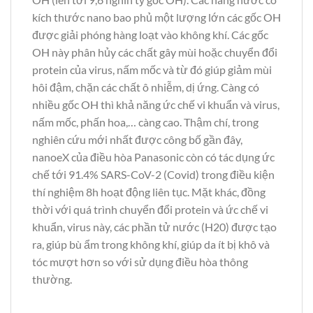
kích thước nano bao phủ một lượng lớn các gốc OH
được giải phóng hàng loạt vào không khí. Các gốc
OH này phân hủy các chất gây mùi hoặc chuyển đổi
protein của virus, nấm mốc và từ đó giúp giảm mùi
hôi đậm, chặn các chất ô nhiễm, dị ứng. Càng có
nhiều gốc OH thì khả năng ức chế vi khuẩn và virus,
nấm mốc, phấn hoa,… càng cao. Thậm chí, trong
nghiên cứu mới nhất được công bố gần đây,
nanoeX của điều hòa Panasonic còn có tác dụng ức
chế tới 91.4% SARS-CoV-2 (Covid) trong điều kiện
thí nghiệm 8h hoạt động liên tục. Mặt khác, đồng
thời với quá trình chuyển đổi protein và ức chế vi
khuẩn, virus này, các phần tử nước (H20) được tạo
ra, giúp bù ẩm trong không khí, giúp da ít bị khô và
tóc mượt hơn so với sử dụng điều hòa thông
thường.