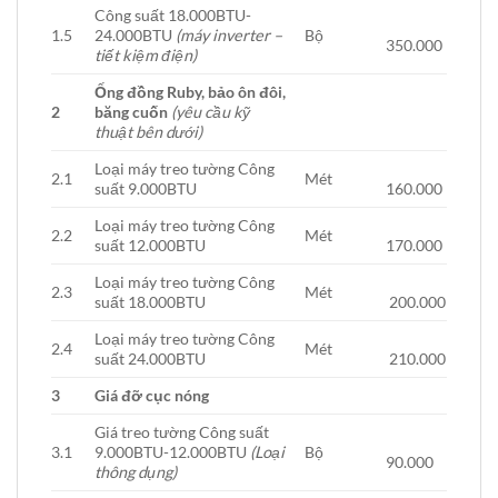
Công suất 18.000BTU-
1.5
24.000BTU
(máy inverter –
Bộ
350.000
tiết kiệm điện)
Ống đồng Ruby, bảo ôn đôi,
2
băng cuốn
(yêu cầu kỹ
thuật bên dưới)
Loại máy treo tường Công
2.1
Mét
suất 9.000BTU
160.000
Loại máy treo tường Công
2.2
Mét
suất 12.000BTU
170.000
Loại máy treo tường Công
2.3
Mét
suất 18.000BTU
200.000
Loại máy treo tường Công
2.4
Mét
suất 24.000BTU
210.000
3
Giá đỡ cục nóng
Giá treo tường Công suất
3.1
9.000BTU-12.000BTU
(Loại
Bộ
90.000
thông dụng)