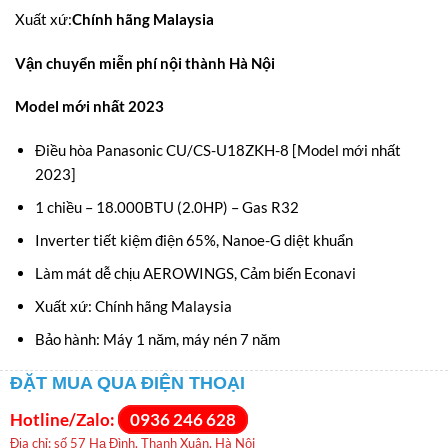
24.500.000VNĐ.
là:
Xuất xứ
:
Chính hãng Malaysia
20
Vận chuyển miễn phí nội thành Hà Nội
Model mới nhất 2023
Điều hòa Panasonic CU/CS-U18ZKH-8 [Model mới nhất
2023]
1 chiều – 18.000BTU (2.0HP) – Gas R32
Inverter tiết kiệm điện 65%, Nanoe-G diệt khuẩn
Làm mát dễ chịu AEROWINGS, Cảm biến Econavi
Xuất xứ: Chính hãng Malaysia
Bảo hành: Máy 1 năm, máy nén 7 năm
ĐẶT MUA QUA ĐIỆN THOẠI
Hotline/Zalo:
0936 246 628
Địa chỉ: số 57 Hạ Đình, Thanh Xuân, Hà Nội