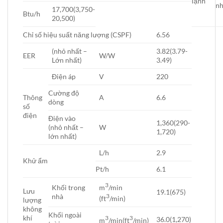
lạnh
nh
17,700(3,750-
Btu/h
20,500)
Chỉ số hiệu suất năng lượng (CSPF)
6.56
(nhỏ nhất –
3.82(3.79-
EER
W/W
Lớn nhất)
3.49)
Điện áp
V
220
Cường độ
Thông
A
6.6
dòng
số
điện
Điện vào
1,360(290-
(nhỏ nhất –
W
1,720)
lớn nhất)
L/h
2.9
Khử ẩm
Pt/h
6.1
3
m
/min
Khối trong
Lưu
19.1(675)
3
nhà
(ft
/min)
lượng
không
Khối ngoài
khí
3
3
36.0(1,270)
m
/min(ft
/min)