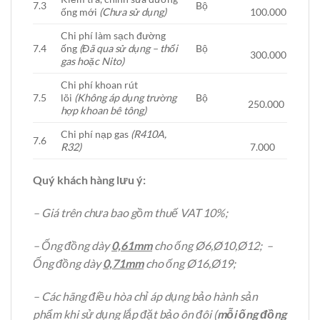
7.3
Bộ
ống mới
(Chưa sử dụng)
100.000
Chi phí làm sạch đường
7.4
ống
(Đã qua sử dụng – thổi
Bộ
300.000
gas hoặc Nito)
Chi phí khoan rút
7.5
lõi
(Không áp dụng trường
Bộ
250.000
hợp khoan bê tông)
Chi phí nạp gas
(R410A,
7.6
R32)
7.000
Quý khách hàng lưu ý:
– Giá trên chưa bao gồm thuế VAT 10%;
– Ống đồng dày
0,61mm
cho ống Ø6,Ø10,Ø12; –
Ống đồng dày
0,71mm
cho ống Ø16,Ø19;
– Các hãng điều hòa chỉ áp dụng bảo hành sản
phẩm khi sử dụng lắp đặt bảo ôn đôi (
mỗi ống đồng