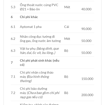
Ống thoát nước cứng PVC
5.3
Mét
Ø21 + Bảo ôn
40.000
6
Chi phí khác
6.1
Aptomat 1 pha
Cái
90.000
Nhân công đục tường đi
6.2
Mét
ống gas, ống nước âm tường
50.000
Vật tư phụ
(băng dính, que
6.3
Bộ
hàn, đai, ốc vít, bu lông..)
50.000
Chi phí phát sinh khác (nếu
7
có)
Chi phí nhân công tháo
7.1
máy
(Địa hình thông
Bộ
150.000
thường)
Chi phí bảo dưỡng
7.2
máy
(Chưa bao gồm chi phí
Bộ
200.000
nạp gas nếu có)
Kiểm tra, chỉnh sửa đường