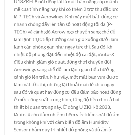
U18ZKH-8 nói riêng lại là một bản nâng cấp mạnh
mẽ của tính năng này khi có thêm 2 trợ thủ đắc lực
là P-TECh và Aerowings. Khi máy mới bật, động cơ
nhanh chóng đẩy lên tần số hoạt động tối đa (P-
TECh) và cánh gió Aerowings chuyển sang chế độ
làm lạnh trực tiếp hướng cánh gió xuống dưới làm
lạnh căn phòng gần như ngay tức thì. Sau đó, khi
nhiệt độ phòng đạt đến nhiệt độ cài đặt, iAuto-X
điều chỉnh giảm gió quạt, đồng thời chuyển đổi
Aerowings sang chế độ làm lạnh gián tiếp hướng
cánh gió lên trần. Như vậy, một mặt bạn vừa được
làm mát tức thì, nhưng lại thoải mái dễ chịu ngay
sau đó và quạt hay động cơ đều đảm bảo hoạt động
ở mức công suất trung bình, tăng độ bền cho cả hai
thiết bị quan trọng này. Ở dòng U ZKH-8 2023,
iAuto-X còn đảm nhiệm thêm việc kiểm soát độ ẩm
trong không khí với cảm biến độ ẩm Humidity
Sensor nhằm duy trì nhiệt độ phòng và độ ẩm ở