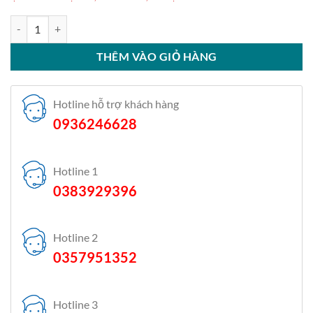
Điều hòa Panasonic 18000BTU 1 chiều inverter U18BKH-8 số lượng
THÊM VÀO GIỎ HÀNG
Hotline hỗ trợ khách hàng
0936246628
Hotline 1
0383929396
Hotline 2
0357951352
Hotline 3