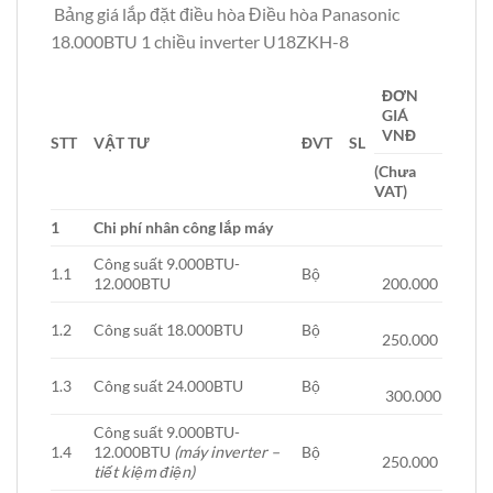
Bảng giá lắp đặt điều hòa Điều hòa Panasonic
18.000BTU 1 chiều inverter U18ZKH-8
ĐƠN
GIÁ
VNĐ
STT
VẬT TƯ
ĐVT
SL
(Chưa
VAT)
1
Chi phí nhân công lắp máy
Công suất 9.000BTU-
1.1
Bộ
12.000BTU
200.000
1.2
Công suất 18.000BTU
Bộ
250.000
1.3
Công suất 24.000BTU
Bộ
300.000
Công suất 9.000BTU-
1.4
12.000BTU
(máy inverter –
Bộ
250.000
tiết kiệm điện)