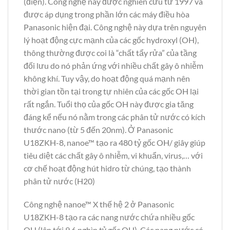
(điện). Công nghệ này được nghiên cứu từ 1997 và
được áp dụng trong phần lớn các máy điều hòa
Panasonic hiện đại. Công nghệ này dựa trên nguyên
lý hoạt động cực mạnh của các gốc hydroxyl (OH),
thông thường được coi là “chất tẩy rửa” của tầng
đối lưu do nó phản ứng với nhiều chất gây ô nhiễm
không khí. Tuy vậy, do hoạt động quá mạnh nên
thời gian tồn tại trong tự nhiên của các gốc OH lại
rất ngắn. Tuổi thọ của gốc OH này được gia tăng
đáng kể nếu nó nằm trong các phân tử nước có kích
thước nano (từ 5 đến 20nm). Ở Panasonic
U18ZKH-8, nanoe™ tạo ra 480 tỷ gốc OH/ giây giúp
tiêu diệt các chất gây ô nhiễm, vi khuẩn, virus,… với
cơ chế hoạt động hút hidro từ chúng, tạo thành
phân tử nước (H20)
Công nghệ nanoe™ X thế hệ 2 ở Panasonic
U18ZKH-8 tạo ra các nang nước chứa nhiều gốc
OH (lên tới 9,6 nghìn tỷ gốc OH). Các nang nước có