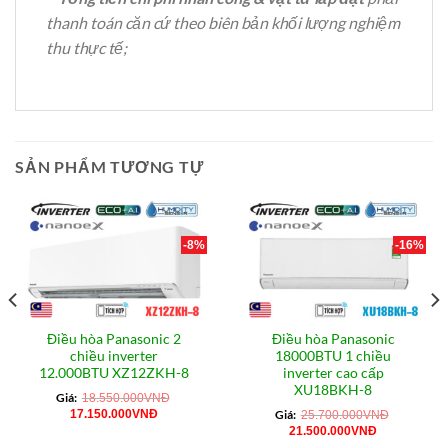
thanh toán căn cứ theo biên bản khối lượng nghiệm
thu thực tế;
SẢN PHẨM TƯƠNG TỰ
-8%
-16%
Điều hòa Panasonic 2
Điều hòa Panasonic
chiều inverter
18000BTU 1 chiều
12.000BTU XZ12ZKH-8
inverter cao cấp
XU18BKH-8
Giá:
18.550.000
VNĐ
Giá
Giá
17.150.000
VNĐ
Giá:
25.700.000
VNĐ
gốc
hiện
Giá
Giá
21.500.000
VNĐ
là:
tại
gốc
hiện