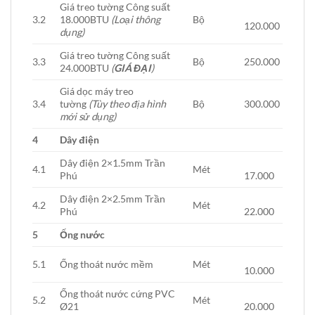
Giá treo tường Công suất
3.2
18.000BTU
(Loại thông
Bộ
120.000
dụng)
Giá treo tường Công suất
3.3
Bộ
250.000
24.000BTU
(
GIÁ ĐẠI
)
Giá dọc máy treo
3.4
tường
(Tùy theo địa hình
Bộ
300.000
mới sử dụng)
4
Dây điện
Dây điện 2×1.5mm Trần
4.1
Mét
Phú
17.000
Dây điện 2×2.5mm Trần
4.2
Mét
Phú
22.000
5
Ống nước
5.1
Ống thoát nước mềm
Mét
10.000
Ống thoát nước cứng PVC
5.2
Mét
Ø21
20.000