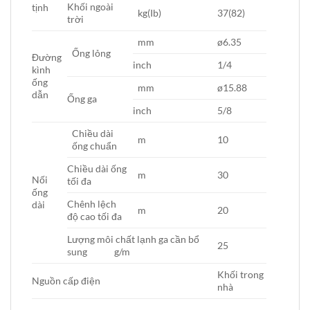
Khối ngoài
tịnh
kg(Ib)
37(82)
trời
mm
ø6.35
Ống lỏng
Đường
inch
1/4
kình
ống
mm
ø15.88
dẫn
Ống ga
inch
5/8
Chiều dài
m
10
ống chuẩn
Chiều dài ống
m
30
Nối
tối đa
ống
Chênh lệch
dài
m
20
độ cao tối đa
Lượng môi chất lạnh ga cần bổ
25
sung g/m
Khối trong
Nguồn cấp điện
nhà