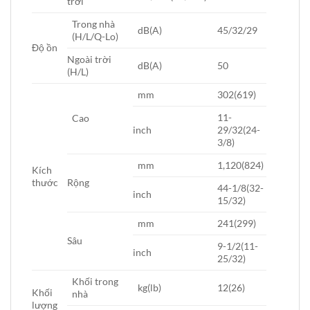
trời
Trong nhà
dB(A)
45/32/29
(H/L/Q-Lo)
Độ ồn
Ngoài trời
dB(A)
50
(H/L)
mm
302(619)
11-
Cao
inch
29/32(24-
3/8)
mm
1,120(824)
Kích
thước
Rộng
44-1/8(32-
inch
15/32)
mm
241(299)
Sâu
9-1/2(11-
inch
25/32)
Khối trong
kg(lb)
12(26)
Khối
nhà
lượng