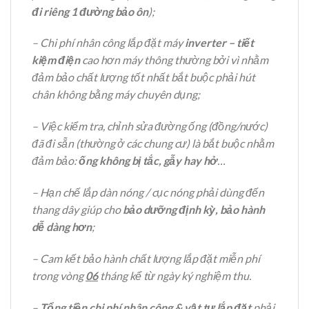
đi riêng 1 đường bảo ôn
);
– Chi phí nhân công lắp đặt máy
inverter – tiết
kiệm điện
cao hơn máy thông thường bởi vì nhằm
đảm bảo chất lượng tốt nhất bắt buộc phải hút
chân không bằng máy chuyên dụng;
– Việc kiểm tra, chỉnh sửa đường ống (đồng/nước)
đã đi sẵn (thường ở các chung cư) là bắt buộc nhằm
đảm bảo:
ống không bị tắc, gẫy hay hở
…
– Hạn chế lắp dàn nóng / cục nóng phải dùng đến
thang dây giúp cho
bảo dưỡng định kỳ, bảo hành
dễ dàng hơn
;
– Cam kết bảo hành chất lượng lắp đặt miễn phí
trong vòng
06
tháng kể từ ngày ký nghiệm thu.
–
Tổng tiền chi phí nhân công & vật tư lắp đặt
phải