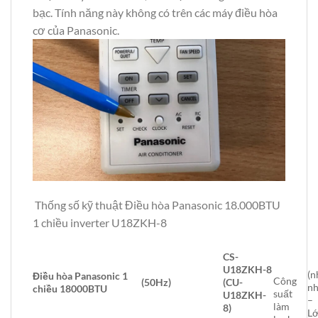
bạc. Tính năng này không có trên các máy điều hòa
cơ của Panasonic.
Thống số kỹ thuật Điều hòa Panasonic 18.000BTU
1 chiều inverter U18ZKH-8
CS-
U18ZKH-8
(n
Điều hòa Panasonic 1
Công
(50Hz)
(CU-
nh
chiều 18000BTU
suất
U18ZKH-
–
làm
8)
L