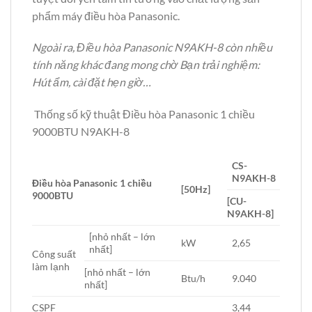
phẩm máy điều hòa Panasonic.
Ngoài ra, Điều hòa Panasonic N9AKH-8 còn nhiều
tính năng khác đang mong chờ Bạn trải nghiệm:
Hút ẩm, cài đặt hẹn giờ…
Thống số kỹ thuật Điều hòa Panasonic 1 chiều
9000BTU N9AKH-8
CS-
N9AKH-8
Điều hòa Panasonic 1 chiều
[50Hz]
9000BTU
[CU-
N9AKH-8]
[nhỏ nhất – lớn
kW
2,65
nhất]
Công suất
làm lạnh
[nhỏ nhất – lớn
Btu/h
9.040
nhất]
CSPF
3,44