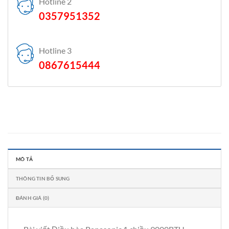
Hotline 2
0357951352
Hotline 3
0867615444
MÔ TẢ
THÔNG TIN BỔ SUNG
ĐÁNH GIÁ (0)