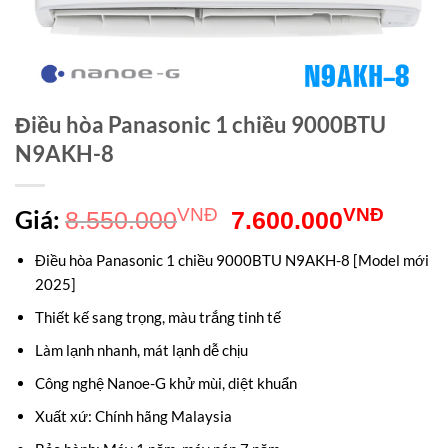
Điều hòa Panasonic 1 chiều 9000BTU
N9AKH-8
Giá
Giá
Giá:
VNĐ
VNĐ
8.550.000
7.600.000
gốc
hiện
Điều hòa Panasonic 1 chiều 9000BTU N9AKH-8 [Model mới
là:
tại
2025]
8.550.000VNĐ.
là:
Thiết kế sang trọng, màu trắng tinh tế
7.60
Làm lạnh nhanh, mát lạnh dễ chịu
Công nghệ Nanoe-G khử mùi, diệt khuẩn
Xuất xứ: Chính hãng Malaysia