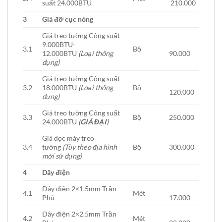
suất 24.000BTU
210.000
3
Giá đỡ cục nóng
Giá treo tường Công suất
9.000BTU-
3.1
Bộ
12.000BTU
(Loại thông
90.000
dụng)
Giá treo tường Công suất
3.2
18.000BTU
(Loại thông
Bộ
120.000
dụng)
Giá treo tường Công suất
3.3
Bộ
250.000
24.000BTU
(
GIÁ ĐẠI
)
Giá dọc máy treo
3.4
tường
(Tùy theo địa hình
Bộ
300.000
mới sử dụng)
4
Dây điện
Dây điện 2×1.5mm Trần
4.1
Mét
Phú
17.000
Dây điện 2×2.5mm Trần
4.2
Mét