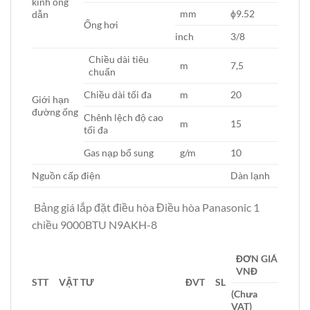
kính ống
mm
ϕ9.52
dẫn
Ống hơi
inch
3/8
Chiều dài tiêu
m
7,5
chuẩn
Chiều dài tối đa
m
20
Giới hạn
đường ống
Chênh lệch độ cao
m
15
tối đa
Gas nạp bổ sung
g/m
10
Nguồn cấp điện
Dàn lạnh
Bảng giá lắp đặt điều hòa Điều hòa Panasonic 1
chiều 9000BTU N9AKH-8
ĐƠN GIÁ
VNĐ
STT
VẬT TƯ
ĐVT
SL
(Chưa
VAT)