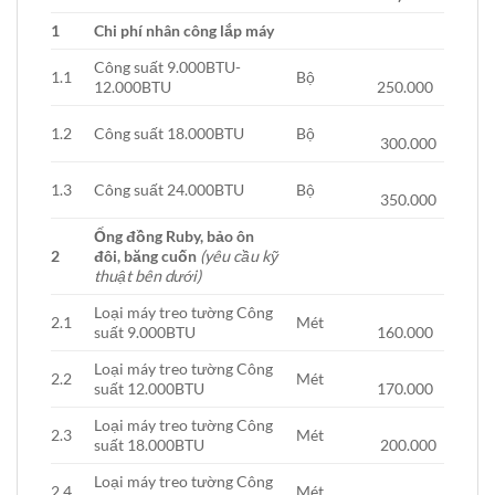
1
Chi phí nhân công lắp máy
Công suất 9.000BTU-
1.1
Bộ
12.000BTU
250.000
1.2
Công suất 18.000BTU
Bộ
300.000
1.3
Công suất 24.000BTU
Bộ
350.000
Ống đồng Ruby, bảo ôn
2
đôi, băng cuốn
(yêu cầu kỹ
thuật bên dưới)
Loại máy treo tường Công
2.1
Mét
suất 9.000BTU
160.000
Loại máy treo tường Công
2.2
Mét
suất 12.000BTU
170.000
Loại máy treo tường Công
2.3
Mét
suất 18.000BTU
200.000
Loại máy treo tường Công
2.4
Mét