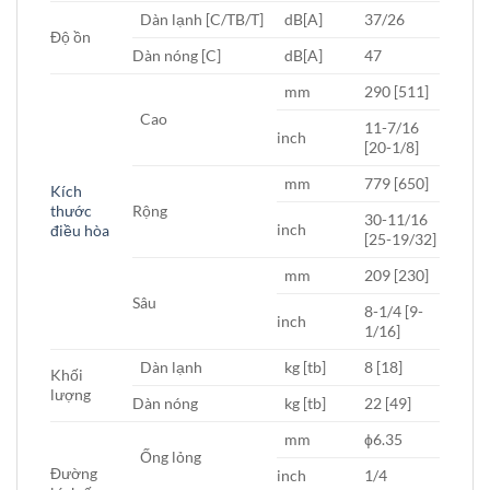
Dàn lạnh [C/TB/T]
dB[A]
37/26
Độ ồn
Dàn nóng [C]
dB[A]
47
mm
290 [511]
Cao
11-7/16
inch
[20-1/8]
mm
779 [650]
Kích
thước
Rộng
30-11/16
inch
điều hòa
[25-19/32]
mm
209 [230]
Sâu
8-1/4 [9-
inch
1/16]
Dàn lạnh
kg [tb]
8 [18]
Khối
lượng
Dàn nóng
kg [tb]
22 [49]
mm
ϕ6.35
Ống lỏng
Đường
inch
1/4