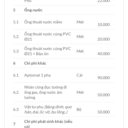
Phú
22.000
5
Ống nước
5.1
Ống thoát nước mềm
Mét
10.000
Ống thoát nước cứng PVC
5.2
Mét
Ø21
20.000
Ống thoát nước cứng PVC
5.3
Mét
Ø21 + Bảo ôn
40.000
6
Chi phí khác
6.1
Aptomat 1 pha
Cái
90.000
Nhân công đục tường đi
6.2
ống gas, ống nước âm
Mét
50.000
tường
Vật tư phụ
(băng dính, que
6.3
Bộ
hàn, đai, ốc vít, bu lông..)
50.000
Chi phí phát sinh khác (nếu
7
có)