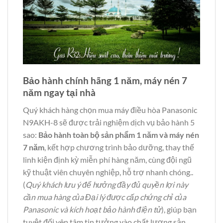
Bảo hành chính hãng 1 năm, máy nén 7
năm ngay tại nhà
Quý khách hàng chọn mua máy điều hòa Panasonic
N9AKH-8 sẽ được trải nghiệm dịch vụ bảo hành 5
sao:
Bảo hành toàn bộ sản phẩm 1 năm và máy nén
7 năm
, kết hợp chương trình bảo dưỡng, thay thế
linh kiện định kỳ miễn phí hàng năm, cùng đội ngũ
kỹ thuật viên chuyên nghiệp, hỗ trợ nhanh chóng..
(
Quý khách lưu ý để hưởng đầy đủ quyền lợi này
cần mua hàng của Đại lý được cấp chứng chỉ của
Panasonic và kích hoạt bảo hành điện tử
), giúp bạn
tuyệt đối yên tâm tin tưởng vào chất lượng sản