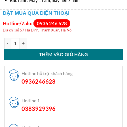
Bảo hành: Máy 1 năm, máy nén 7 năm
ĐẶT MUA QUA ĐIỆN THOẠI
Hotline/Zalo:
0936 246 628
Địa chỉ: số 57 Hạ Đình, Thanh Xuân, Hà Nội
Điều hòa Panasonic 1 chiều 9000BTU N9AKH-8 số lượng
THÊM VÀO GIỎ HÀNG
Hotline hỗ trợ khách hàng
0936246628
Hotline 1
0383929396