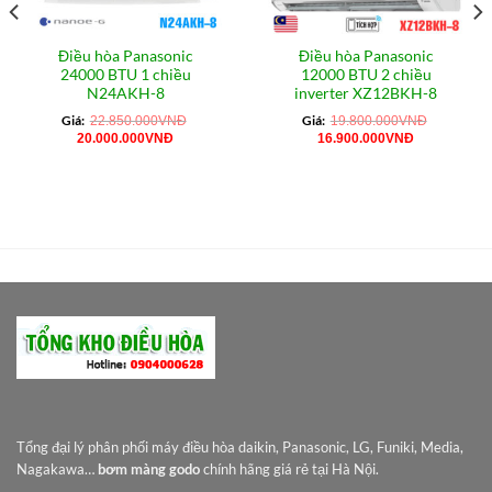
Điều hòa Panasonic
Điều hòa Panasonic
24000 BTU 1 chiều
12000 BTU 2 chiều
N24AKH-8
inverter XZ12BKH-8
Giá:
Giá:
22.850.000
VNĐ
19.800.000
VNĐ
Giá
Giá
Giá
Giá
20.000.000
VNĐ
16.900.000
VNĐ
gốc
hiện
gốc
hiện
là:
tại
là:
tại
22.850.000VNĐ.
là:
19.800.000VNĐ.
là:
0VNĐ.
20.000.000VNĐ.
16.900.000
Tổng đại lý phân phối máy điều hòa daikin, Panasonic, LG, Funiki, Media,
Nagakawa…
bơm màng godo
chính hãng giá rẻ tại Hà Nội.