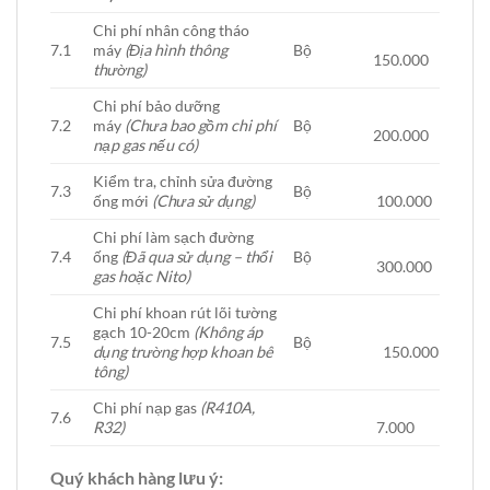
Chi phí nhân công tháo
7.1
máy
(Địa hình thông
Bộ
150.000
thường)
Chi phí bảo dưỡng
7.2
máy
(Chưa bao gồm chi phí
Bộ
200.000
nạp gas nếu có)
Kiểm tra, chỉnh sửa đường
7.3
Bộ
ống mới
(Chưa sử dụng)
100.000
Chi phí làm sạch đường
7.4
ống
(Đã qua sử dụng – thổi
Bộ
300.000
gas hoặc Nito)
Chi phí khoan rút lõi tường
gạch 10-20cm
(Không áp
7.5
Bộ
dụng trường hợp khoan bê
150.000
tông)
Chi phí nạp gas
(R410A,
7.6
R32)
7.000
Quý khách hàng lưu ý: