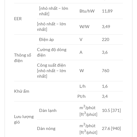
[nhỏ nhất – lớn
Btu/hW
11,89
nhất]
EER
[nhỏ nhất – lớn
W/W
3,49
nhất]
Điện áp
V
220
Cường độ dòng
A
3,6
Thông số
điện
điện
Công suất điện
[nhỏ nhất – lớn
W
760
nhất]
L/h
1,6
Khử ẩm
Pt/h
3,4
3
m
/phút
Dàn lạnh
10.5 [371]
3
[ft
/phút]
Lưu lượng
gió
3
m
/phút
Dàn nóng
27.6 [940]
3
[ft
/phút]