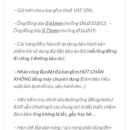
– Giá trên chưa bao gồm thuế VAT 10%;
– Ống đồng dày
0,61mm
cho ống Ø6,Ø10,Ø12; –
Ống đồng dày
0,71mm
cho ống Ø16,Ø19;
– Các hãng điều hòa chỉ áp dụng bảo hành sản
phẩm khi sử dụng lắp đặt bảo ôn đôi (
mỗi ống đồng
đi riêng 1 đường bảo ôn
);
–
Nhân công lắp đặt đã bao gồm HÚT CHÂN
KHÔNG bằng máy chuyên dụng
(Đảm bảo hiệu
suất làm lạnh tối ưu, vận hành êm…)
– Việc kiểm tra, chỉnh sửa đường ống (đồng/nước)
đã đi sẵn (thường ở các chung cư) là bắt buộc nhằm
đảm bảo:
ống không bị tắc, gẫy hay hở
…
– Hạn chế lắp dàn nóng / cục nóng phải dùng đến