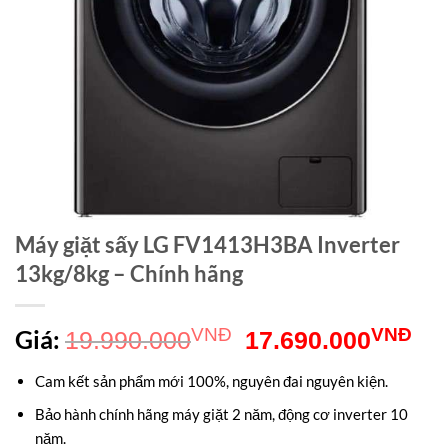
Máy giặt sấy LG FV1413H3BA Inverter
13kg/8kg – Chính hãng
Giá
Gi
Giá:
VNĐ
VNĐ
19.990.000
17.690.000
gốc
hiệ
Cam kết sản phẩm mới 100%, nguyên đai nguyên kiện.
là:
tại
Bảo hành chính hãng máy giặt 2 năm, động cơ inverter 10
19.990.000VNĐ.
là:
năm.