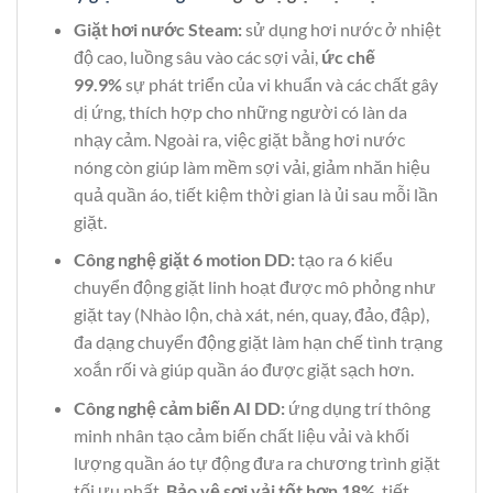
Giặt hơi nước Steam:
sử dụng hơi nước ở nhiệt
độ cao, luồng sâu vào các sợi vải,
ức chế
99.9%
sự phát triển của vi khuẩn và các chất gây
dị ứng, thích hợp cho những người có làn da
nhạy cảm. Ngoài ra, việc giặt bằng hơi nước
nóng còn giúp làm mềm sợi vải, giảm nhăn hiệu
quả quần áo, tiết kiệm thời gian là ủi sau mỗi lần
giặt.
Công nghệ giặt 6 motion DD:
tạo ra 6 kiểu
chuyển động giặt linh hoạt được mô phỏng như
giặt tay (Nhào lộn, chà xát, nén, quay, đảo, đập),
đa dạng chuyển động giặt làm hạn chế tình trạng
xoắn rối và giúp quần áo được giặt sạch hơn.
Công nghệ cảm biến AI DD:
ứng dụng trí thông
minh nhân tạo cảm biến chất liệu vải và khối
lượng quần áo tự động đưa ra chương trình giặt
tối ưu nhất.
Bảo vệ sợi vải tốt hơn 18%
, tiết