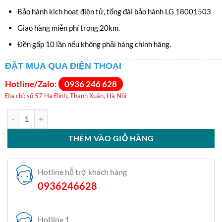
17
Bảo hành kích hoạt điện tử, tổng đài bảo hành LG 18001503
Giao hàng miễn phí trong 20km.
Đền gấp 10 lần nếu không phải hàng chính hãng.
ĐẶT MUA QUA ĐIỆN THOẠI
Hotline/Zalo:
0936 246 628
Địa chỉ: số 57 Hạ Đình, Thanh Xuân, Hà Nội
Máy giặt sấy LG FV1413H3BA Inverter 13kg/8kg - Chính hãng số lượ
THÊM VÀO GIỎ HÀNG
Hotline hỗ trợ khách hàng
0936246628
Hotline 1