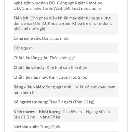
nghệ giặt 6 motion DD, Công nghệ giặt 6 motion
DD, Công nghệ TurboWash360, Giặt nước nóng
Tiện ích:
Cho phép điều khiển máy giặt từ xa qua ứng
dụng SmartThinQ, Khóa trẻ em, Khóa trẻ em, Tự động
phân bổ nước giặt
Công nghệ sấy:
Đang cập nhật
Tổng quan
Chất liệu lồng giặt:
Thép không gỉ
Chất liệu vỏ máy:
Kim loại sơn tĩnh điện
Chất liệu nắp máy:
Kính cường lực 2 lớp
Bảng điều khiển:
Song ngữ Anh – Việt, có nút xoay, màn
hình hiển thị
Số người sử dụng:
Trên 7 người (Trên 10 kg)
Kích thước – Khối lượng:
Cao 85 cm – Ngang 60 cm –
Sâu 61.5 cm – Nặng 78 kg
Nơi sản xuất:
Trung Quốc