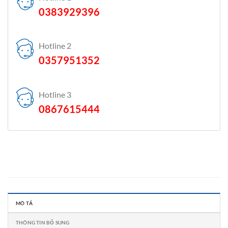
0383929396
Hotline 2
0357951352
Hotline 3
0867615444
MÔ TẢ
THÔNG TIN BỔ SUNG