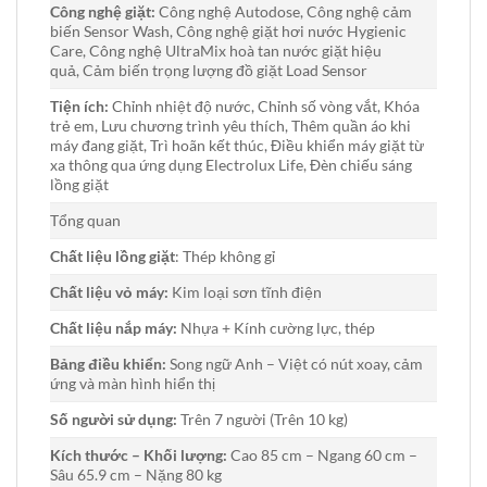
Công nghệ giặt:
Công nghệ Autodose, Công nghệ cảm
biến Sensor Wash, Công nghệ giặt hơi nước Hygienic
Care, Công nghệ UltraMix hoà tan nước giặt hiệu
quả, Cảm biến trọng lượng đồ giặt Load Sensor
Tiện ích:
Chỉnh nhiệt độ nước, Chỉnh số vòng vắt, Khóa
trẻ em, Lưu chương trình yêu thích, Thêm quần áo khi
máy đang giặt, Trì hoãn kết thúc, Điều khiển máy giặt từ
xa thông qua ứng dụng Electrolux Life, Đèn chiếu sáng
lồng giặt
Tổng quan
Chất liệu lồng giặt
:
Thép không gỉ
Chất liệu vỏ máy:
Kim loại sơn tĩnh điện
Chất liệu nắp máy:
Nhựa + Kính cường lực, thép
Bảng điều khiển:
Song ngữ Anh – Việt có nút xoay, cảm
ứng và màn hình hiển thị
Số người sử dụng:
Trên 7 người (Trên 10 kg)
Kích thước – Khối lượng:
Cao 85 cm – Ngang 60 cm –
Sâu 65.9 cm – Nặng 80 kg