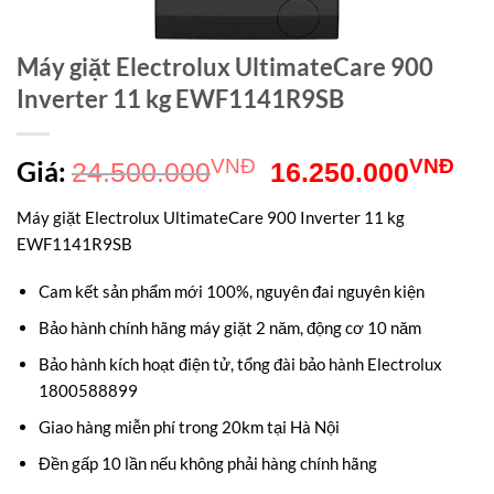
Máy giặt Electrolux UltimateCare 900
Inverter 11 kg EWF1141R9SB
Giá
Gi
Giá:
VNĐ
VNĐ
24.500.000
16.250.000
gốc
hiệ
Máy giặt Electrolux UltimateCare 900 Inverter 11 kg
là:
tại
EWF1141R9SB
24.500.000VNĐ.
là:
Cam kết sản phẩm mới 100%, nguyên đai nguyên kiện
16
Bảo hành chính hãng máy giặt 2 năm, động cơ 10 năm
Bảo hành kích hoạt điện tử, tổng đài bảo hành Electrolux
1800588899
Giao hàng miễn phí trong 20km tại Hà Nội
Đền gấp 10 lần nếu không phải hàng chính hãng