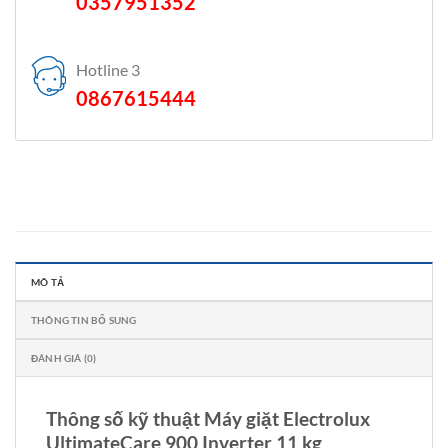
0357951352
Hotline 3
0867615444
MÔ TẢ
THÔNG TIN BỔ SUNG
ĐÁNH GIÁ (0)
Thông số kỹ thuật Máy giặt Electrolux
UltimateCare 900 Inverter 11 kg