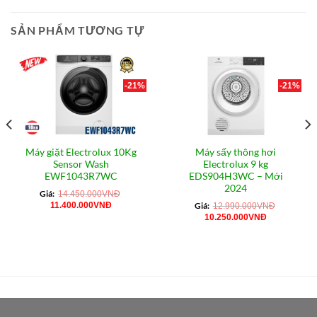
SẢN PHẨM TƯƠNG TỰ
-21%
-21%
Máy giặt Electrolux 10Kg
Máy sấy thông hơi
Sensor Wash
Electrolux 9 kg
EWF1043R7WC
EDS904H3WC – Mới
2024
Giá:
14.450.000
VNĐ
Giá
Giá
11.400.000
VNĐ
Giá:
12.990.000
VNĐ
gốc
hiện
Giá
Giá
10.250.000
VNĐ
là:
tại
gốc
hiện
14.450.000VNĐ.
là:
là:
tại
11.400.000VNĐ.
12.990.000VNĐ.
là:
0VNĐ.
10.250.000