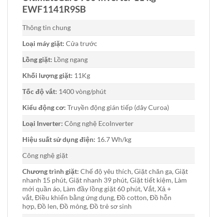
EWF1141R9SB
Thông tin chung
Loại máy giặt:
Cửa trước
Lồng giặt:
Lồng ngang
Khối lượng giặt:
11Kg
Tốc độ vắt:
1400 vòng/phút
Kiểu động cơ:
Truyền động gián tiếp (dây Curoa)
Loại Inverter:
Công nghệ EcoInverter
Hiệu suất sử dụng điện:
16.7 Wh/kg
Công nghệ giặt
Chương trình giặt:
Chế độ yêu thích, Giặt chăn ga, Giặt
nhanh 15 phút, Giặt nhanh 39 phút, Giặt tiết kiệm, Làm
mới quần áo, Làm đầy lồng giặt 60 phút, Vắt, Xả +
vắt, Điều khiển bằng ứng dụng, Đồ cotton, Đồ hỗn
hợp, Đồ len, Đồ mỏng, Đồ trẻ sơ sinh