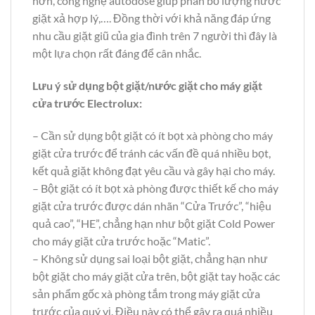
hơn, công nghệ autodose giúp phân bổ lượng nước
giặt xả hợp lý,…. Đồng thời với khả năng đáp ứng
nhu cầu giặt giũ của gia đình trên 7 người thì đây là
một lựa chọn rất đáng để cân nhắc.
Lưu ý sử dụng bột giặt/nước giặt cho máy giặt
cửa trước Electrolux:
– Cần sử dụng bột giặt có ít bọt xà phòng cho máy
giặt cửa trước để tránh các vấn đề quá nhiều bọt,
kết quả giặt không đạt yêu cầu và gây hại cho máy.
– Bột giặt có ít bọt xà phòng được thiết kế cho máy
giặt cửa trước được dán nhãn “Cửa Trước”, “hiệu
quả cao”, “HE”, chẳng hạn như bột giặt Cold Power
cho máy giặt cửa trước hoặc “Matic”.
– Không sử dụng sai loại bột giặt, chẳng hạn như
bột giặt cho máy giặt cửa trên, bột giặt tay hoặc các
sản phẩm gốc xà phòng tắm trong máy giặt cửa
trước của quý vị. Điều này có thể gây ra quá nhiều