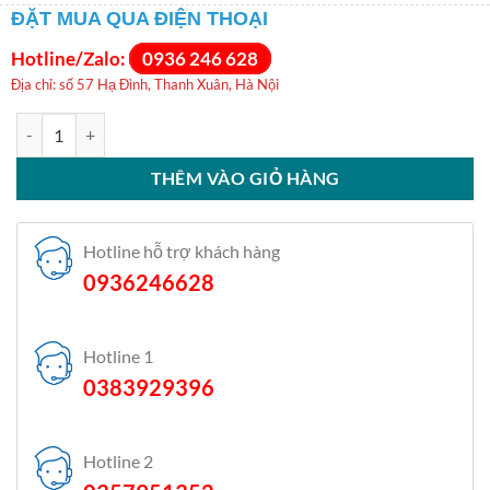
ĐẶT MUA QUA ĐIỆN THOẠI
Hotline/Zalo:
0936 246 628
Địa chỉ: số 57 Hạ Đình, Thanh Xuân, Hà Nội
Máy giặt Electrolux UltimateCare 900 Inverter 11 kg EWF1141R9SB 
THÊM VÀO GIỎ HÀNG
Hotline hỗ trợ khách hàng
0936246628
Hotline 1
0383929396
Hotline 2