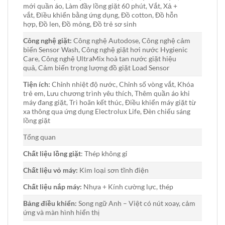
mới quần áo, Làm đầy lồng giặt 60 phút, Vắt, Xả +
vắt, Điều khiển bằng ứng dụng, Đồ cotton, Đồ hỗn
hợp, Đồ len, Đồ mỏng, Đồ trẻ sơ sinh
Công nghệ giặt:
Công nghệ Autodose, Công nghệ cảm
biến Sensor Wash, Công nghệ giặt hơi nước Hygienic
Care, Công nghệ UltraMix hoà tan nước giặt hiệu
quả, Cảm biến trọng lượng đồ giặt Load Sensor
Tiện ích:
Chỉnh nhiệt độ nước, Chỉnh số vòng vắt, Khóa
trẻ em, Lưu chương trình yêu thích, Thêm quần áo khi
máy đang giặt, Trì hoãn kết thúc, Điều khiển máy giặt từ
xa thông qua ứng dụng Electrolux Life, Đèn chiếu sáng
lồng giặt
Tổng quan
Chất liệu lồng giặt
:
Thép không gỉ
Chất liệu vỏ máy:
Kim loại sơn tĩnh điện
Chất liệu nắp máy:
Nhựa + Kính cường lực, thép
Bảng điều khiển:
Song ngữ Anh – Việt có nút xoay, cảm
ứng và màn hình hiển thị