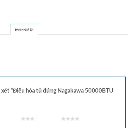
ĐÁNH GIÁ (0)
ận xét “Điều hòa tủ đứng Nagakawa 50000BTU
 trên 5 sao
4 trên 5 sao