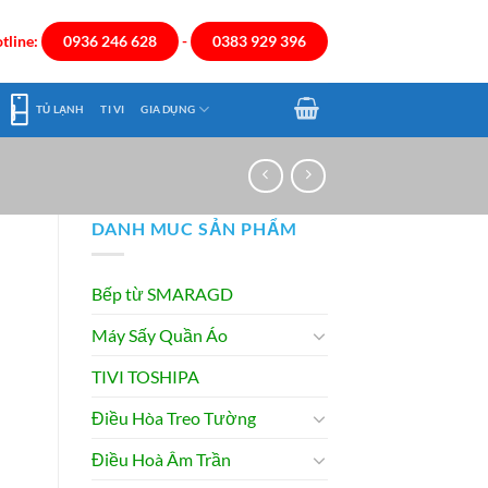
tline:
0936 246 628
-
0383 929 396
TỦ LẠNH
TI VI
GIA DỤNG
DANH MUC SẢN PHẨM
Bếp từ SMARAGD
Máy Sấy Quần Áo
TIVI TOSHIPA
Điều Hòa Treo Tường
Điều Hoà Âm Trần