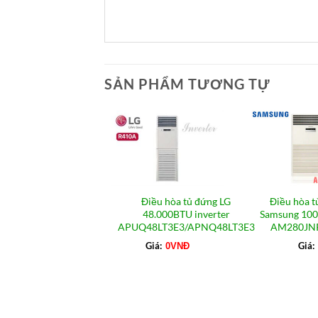
SẢN PHẨM TƯƠNG TỰ
ều hòa tủ đứng
Điều hòa tủ đứng LG
Điều hòa t
ea 96.000BTU 2
48.000BTU inverter
Samsung 10
u gas R22 MFA1-
APUQ48LT3E3/APNQ48LT3E3
AM280J
96HR
Giá:
Giá:
0
VNĐ
Giá: