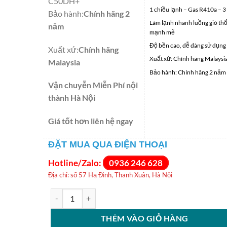
C50DH+
1 chiều lạnh – Gas R410a – 3
Bảo hành
:
Chính hãng 2
Làm lạnh nhanh luồng gió thổ
năm
mạnh mẽ
Độ bền cao, dễ dàng sử dụng
Xuất xứ
:
Chính hãng
Xuất xứ: Chính hãng Malaysi
Malaysia
Bảo hành: Chính hãng 2 năm
Vận chuyễn Miễn Phí nội
thành Hà Nội
Giá tốt hơn liên hệ ngay
ĐẶT MUA QUA ĐIỆN THOẠI
Hotline/Zalo:
0936 246 628
Địa chỉ: số 57 Hạ Đình, Thanh Xuân, Hà Nội
Điều hòa tủ đứng Nagakawa 50000BTU 1 chiều NP-C5
THÊM VÀO GIỎ HÀNG