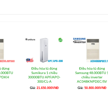
ủ đứng
Điều hòa tủ đứng
Điều hòa tủ đứng
0.000BTU
Sumikura 1 chiều
Samsung 48.000BTU 
NPDKH
30000BTU APF/APO-
chiều inverter
300/CL-A
AC048KNPDEC/SV
Giá:
Giá:
21.650.000
VNĐ
50.800.000
VNĐ