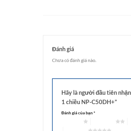
Đánh giá
Chưa có đánh giá nào.
Hãy là người đầu tiên nh
1 chiều NP-C50DH+”
Đánh giá của bạn
*
1 trên 5 sao
2 trên 5 sao
3
5 trên 5 sao