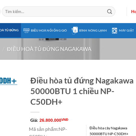
Tìm
Ho
kiếm:
OÀ TỦ ĐỨNG
ĐIỀU HOÀ NỐI ỐNG GIÓ
BÌNH NÓNG LẠNH
MÁY GIẶT
/
ĐIỀU HOÀ TỦ ĐỨNG NAGAKAWA
Điều hòa tủ đứng Nagakawa
50000BTU 1 chiều NP-
C50DH+
Giá:
26.800.000
VNĐ
Điều hòa cây Nagakawa
Mã sản phẩm
:
NP-
50000BTU NP-C50DH+