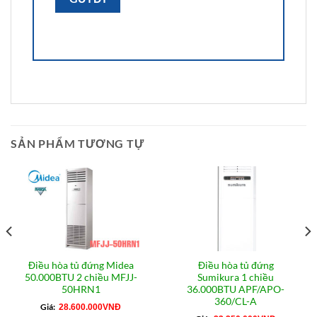
SẢN PHẨM TƯƠNG TỰ
Điều hòa tủ đứng Midea
Điều hòa tủ đứng
50.000BTU 2 chiều MFJJ-
Sumikura 1 chiều
4
50HRN1
36.000BTU APF/APO-
360/CL-A
Giá:
28.600.000
VNĐ