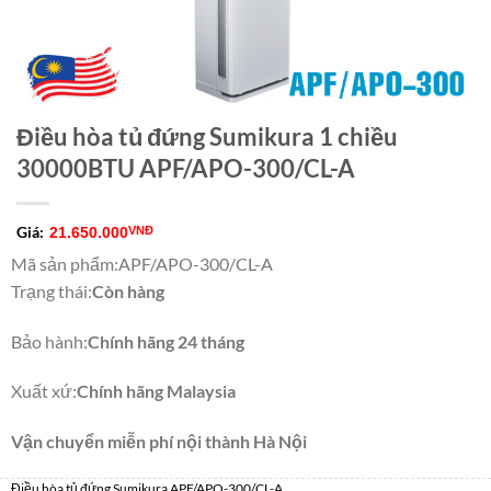
Điều hòa tủ đứng Sumikura 1 chiều
30000BTU APF/APO-300/CL-A
Giá:
21.650.000
VNĐ
Mã sản phẩm
:
APF/APO-300/CL-A
Trạng thái
:
Còn hàng
Bảo hành
:
Chính hãng 24 tháng
Xuất xứ
:
Chính hãng Malaysia
Vận chuyển miễn phí nội thành Hà Nội
Điều hòa tủ đứng Sumikura APF/APO-300/CL-A