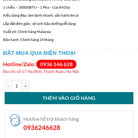
1 chiều – 30000BTU – 1 Pha – Gas R410a
Kiểu dáng đẹp, làm lạnh nhanh, vận hành êm ái
Lắp đặt đơn giản, vệ sinh bảo dưỡng dễ dàng
Xuất xứ: Chính hãng Malaysia
Bảo hành: Chính hãng 24 tháng
ĐẶT MUA QUA ĐIỆN THOẠI
Hotline/Zalo:
0936 246 628
Địa chỉ: số 57 Hạ Đình, Thanh Xuân, Hà Nội
Điều hòa tủ đứng Sumikura 1 chiều 30000BTU APF/APO-300/CL-A s
THÊM VÀO GIỎ HÀNG
Hotline hỗ trợ khách hàng
0936246628