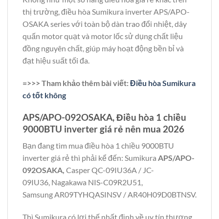
thị trường, điều hòa Sumikura inverter APS/APO-
OSAKA series với toàn bộ dàn trao đổi nhiệt, dây
quấn motor quạt và motor lốc sử dụng chất liệu
đồng nguyên chất, giúp máy hoạt động bền bỉ và
đạt hiệu suất tối đa.
=>>> Tham khảo thêm bài viết:
Điều hòa Sumikura
có tốt không
APS/APO-092OSAKA, Điều hòa 1 chiều
9000BTU inverter giá rẻ nên mua 2026
Bạn đang tìm mua điều hòa 1 chiều 9000BTU
inverter giá rẻ thì phải kể đến: Sumikura
APS/APO-
092OSAKA,
Casper QC-09IU36A / JC-
09IU36, Nagakawa NIS-C09R2U51,
Samsung AR09TYHQASINSV / AR40H09D0BTNSV.
Thì Sumikura có lợi thế nhất định về uy tín thương