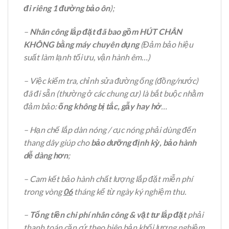
đi riêng 1 đường bảo ôn
);
–
Nhân công lắp đặt đã bao gồm HÚT CHÂN
KHÔNG bằng máy chuyên dụng
(Đảm bảo hiệu
suất làm lạnh tối ưu, vận hành êm…)
– Việc kiểm tra, chỉnh sửa đường ống (đồng/nước)
đã đi sẵn (thường ở các chung cư) là bắt buộc nhằm
đảm bảo:
ống không bị tắc, gẫy hay hở
…
– Hạn chế lắp dàn nóng / cục nóng phải dùng đến
thang dây giúp cho
bảo dưỡng định kỳ, bảo hành
dễ dàng hơn
;
– Cam kết bảo hành chất lượng lắp đặt miễn phí
trong vòng
06
tháng kể từ ngày ký nghiệm thu.
–
Tổng tiền chi phí nhân công & vật tư lắp đặt
phải
thanh toán căn cứ theo biên bản khối lượng nghiệm