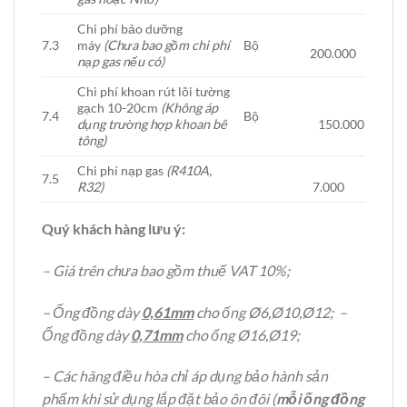
Chi phí bảo dưỡng
7.3
máy
(Chưa bao gồm chi phí
Bộ
200.000
nạp gas nếu có)
Chi phí khoan rút lõi tường
gạch 10-20cm
(Không áp
7.4
Bộ
dụng trường hợp khoan bê
150.000
tông)
Chi phí nạp gas
(R410A,
7.5
R32)
7.000
Quý khách hàng lưu ý:
– Giá trên chưa bao gồm thuế VAT 10%;
– Ống đồng dày
0,61mm
cho ống Ø6,Ø10,Ø12; –
Ống đồng dày
0,71mm
cho ống Ø16,Ø19;
– Các hãng điều hòa chỉ áp dụng bảo hành sản
phẩm khi sử dụng lắp đặt bảo ôn đôi (
mỗi ống đồng