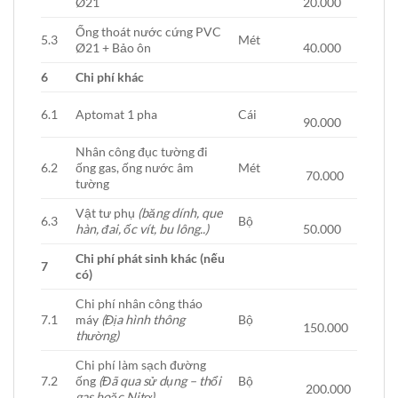
Ø21
20.000
Ống thoát nước cứng PVC
5.3
Mét
Ø21 + Bảo ôn
40.000
6
Chi phí khác
6.1
Aptomat 1 pha
Cái
90.000
Nhân công đục tường đi
6.2
ống gas, ống nước âm
Mét
70.000
tường
Vật tư phụ
(băng dính, que
6.3
Bộ
hàn, đai, ốc vít, bu lông..)
50.000
Chi phí phát sinh khác (nếu
7
có)
Chi phí nhân công tháo
7.1
máy
(Địa hình thông
Bộ
150.000
thường)
Chi phí làm sạch đường
7.2
ống
(Đã qua sử dụng – thổi
Bộ
200.000
gas hoặc Nitơ)