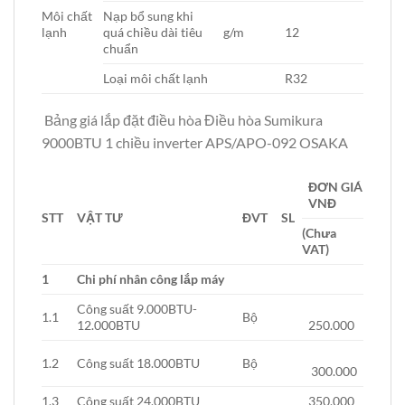
Môi chất
Nạp bổ sung khi
lạnh
quá chiều dài tiêu
g/m
12
chuẩn
Loại môi chất lạnh
R32
Bảng giá lắp đặt điều hòa Điều hòa Sumikura
9000BTU 1 chiều inverter APS/APO-092 OSAKA
ĐƠN GIÁ
VNĐ
STT
VẬT TƯ
ĐVT
SL
(Chưa
VAT)
1
Chi phí nhân công lắp máy
Công suất 9.000BTU-
1.1
Bộ
12.000BTU
250.000
1.2
Công suất 18.000BTU
Bộ
300.000
1.3
Công suất 24.000BTU
350.000