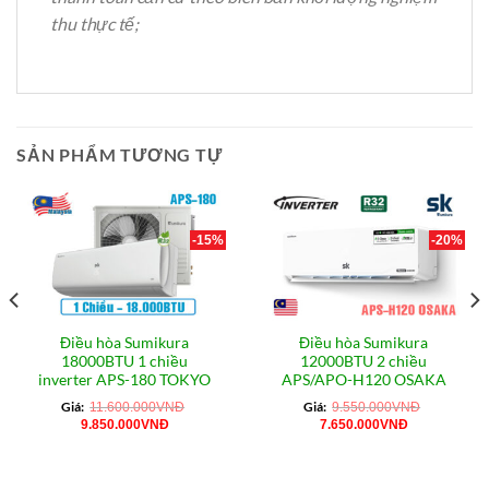
thu thực tế;
SẢN PHẨM TƯƠNG TỰ
-15%
-20%
Điều hòa Sumikura
Điều hòa Sumikura
18000BTU 1 chiều
12000BTU 2 chiều
inverter APS-180 TOKYO
APS/APO-H120 OSAKA
Giá:
Giá:
11.600.000
VNĐ
9.550.000
VNĐ
Giá
Giá
Giá
Giá
9.850.000
VNĐ
7.650.000
VNĐ
gốc
hiện
gốc
hiện
là:
tại
là:
tại
11.600.000VNĐ.
là:
9.550.000VNĐ.
là:
9.850.000VNĐ.
7.650.000VN