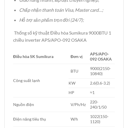
Chấp nhận thanh toán Visa, Master card…;
Hỗ trợ sản phẩm trọn đời (24/7);
Thống số kỹ thuật Điều hòa Sumikura 9000BTU 1
chiều inverter APS/APO-092 OSAKA
APS/APO-
Điều hòa SK Sumikura
Đơn vị
092 OSAKA
9000(2150-
BTU
10840)
Công suất lạnh
KW
2.6(0.6-3.2)
HP
≈1
220-
Nguồn điện
V/Ph/Hz
240/1/50
1022(150-
Điện năng tiêu thụ
W/h
1120)