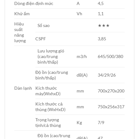
Dòng điện định mức
A
4,5
Khử ẩm
Vh
1,1
Hiệu
Số sao
★★★
suất
năng
CSPF
3,85
lượng
Lưu lượng gió
(cao/trung
m3/h
645/500/380
bình/thấp)
Độ ồn (cao/trung
dB(A)
34/29/26
bình/thấp)
Dàn lạnh
Kích thước
mm
700x270x200
máy(WxhxD)
Kích thước cả
mm
750x256x317
thùng (WxHxD)
Trọng lượng
Kg
7/9
tịnh/cả thùng
Độ ồn (cao/trung
dB(A)
47