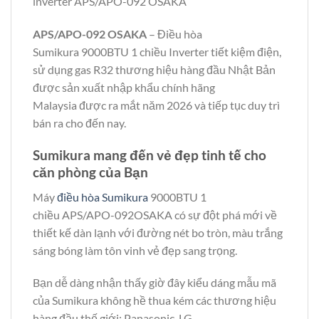
inverter APS/APO-092 OSAKA
APS/APO-092 OSAKA
– Điều hòa
Sumikura 9000BTU 1 chiều Inverter tiết kiệm điện,
sử dụng gas R32 thương hiệu hàng đầu Nhật Bản
được sản xuất nhập khẩu chính hãng
Malaysia được ra mắt năm 2026 và tiếp tục duy trì
bán ra cho đến nay.
Sumikura mang đến vẻ đẹp tinh tế cho
căn phòng của Bạn
Máy
điều hòa Sumikura
9000BTU 1
chiều APS/APO-092OSAKA có sự đột phá mới về
thiết kế dàn lạnh với đường nét bo tròn, màu trắng
sáng bóng làm tôn vinh vẻ đẹp sang trọng.
Bạn dễ dàng nhận thấy giờ đây kiểu dáng mẫu mã
của Sumikura không hề thua kém các thương hiệu
hàng đầu thế giới: Panasonic, LG.