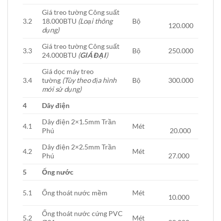
Giá treo tường Công suất
3.2
18.000BTU
(Loại thông
Bộ
120.000
dụng)
Giá treo tường Công suất
3.3
Bộ
250.000
24.000BTU
(
GIÁ ĐẠI
)
Giá dọc máy treo
3.4
tường
(Tùy theo địa hình
Bộ
300.000
mới sử dụng)
4
Dây điện
Dây điện 2×1.5mm Trần
4.1
Mét
Phú
20.000
Dây điện 2×2.5mm Trần
4.2
Mét
Phú
27.000
5
Ống nước
5.1
Ống thoát nước mềm
Mét
10.000
Ống thoát nước cứng PVC
5.2
Mét