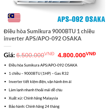
Điều hòa Sumikura 9000BTU 1 chiều
inverter APS/APO-092 OSAKA
Giá
Giá
Giá:
VNĐ
VNĐ
6.500.000
4.800.000
gốc
hiện
Điều hòa Sumikura APS/APO-092 OSAKA
là:
tại
1 chiều – 9000BTU (1HP) – Gas R32
6.500.000VNĐ.
là:
Inverter tiết kiệm điện, vận hành êm ái
4.80
Làm lạnh nhanh thoải mái dễ chịu
Xuất xứ: Chính hãng Malaysia
Bảo hành: Chính hãng 24 tháng