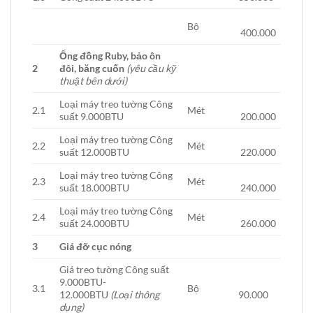
Bộ
400.000
Ống đồng Ruby, bảo ôn
2
đôi, băng cuốn
(yêu cầu kỹ
thuật bên dưới)
Loại máy treo tường Công
2.1
Mét
suất 9.000BTU
200.000
Loại máy treo tường Công
2.2
Mét
suất 12.000BTU
220.000
Loại máy treo tường Công
2.3
Mét
suất 18.000BTU
240.000
Loại máy treo tường Công
2.4
Mét
suất 24.000BTU
260.000
3
Giá đỡ cục nóng
Giá treo tường Công suất
9.000BTU-
3.1
Bộ
12.000BTU
(Loại thông
90.000
dụng)