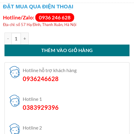
ĐẶT MUA QUA ĐIỆN THOẠI
Hotline/Zalo:
0936 246 628
Địa chỉ: số 57 Hạ Đình, Thanh Xuân, Hà Nội
Điều hòa Sumikura 9000BTU 1 chiều inverter APS/APO-092 OSAKA 
THÊM VÀO GIỎ HÀNG
Hotline hỗ trợ khách hàng
0936246628
Hotline 1
0383929396
Hotline 2