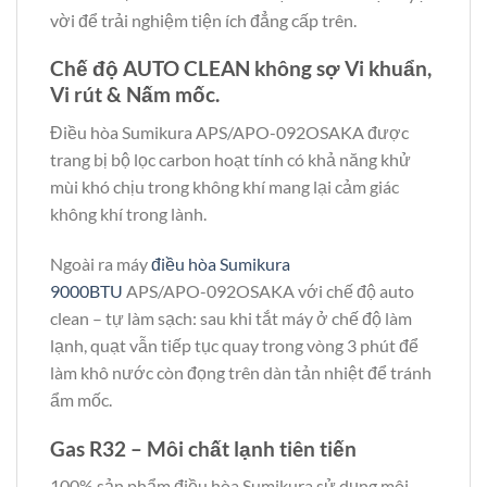
vời để trải nghiệm tiện ích đẳng cấp trên.
Chế độ AUTO CLEAN không sợ Vi khuẩn,
Vi rút & Nấm mốc.
Điều hòa Sumikura APS/APO-092OSAKA được
trang bị bộ lọc carbon hoạt tính có khả năng khử
mùi khó chịu trong không khí mang lại cảm giác
không khí trong lành.
Ngoài ra máy
điều hòa Sumikura
9000BTU
APS/APO-092OSAKA với chế độ auto
clean – tự làm sạch: sau khi tắt máy ở chế độ làm
lạnh, quạt vẫn tiếp tục quay trong vòng 3 phút để
làm khô nước còn đọng trên dàn tản nhiệt để tránh
ẩm mốc.
Gas R32 – Môi chất lạnh tiên tiến
100% sản phẩm điều hòa Sumikura sử dụng môi