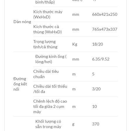
bình/thấp)
Kích thước máy
mm
660x421x250
(WxHxD)
Dàn nóng
Kích thước cả
mm
765x473x337
thùng (WxHxD)
Trọng lượng
Kg
18/20
tịnh/cả thùng
Đường kính ống (
mm
6.35/9.52
lỏng/hơi)
Chiều dài tiêu
m
5
chuẩn
Đường
ống kết
Chiều dài tối thiểu
m
3/20
nối
/tối đa
Chênh lệch độ cao
tối đa giữa 2 cụm
m
10
máy
Khối lượng có
g
370
sẵn trong máy