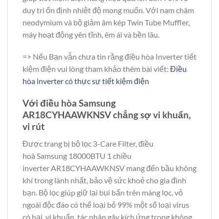
duy trì ổn định nhiệt độ mong muốn. Với nam châm
neodymium và bộ giảm âm kép Twin Tube Muffler,
máy hoạt động yên tĩnh, êm ái và bền lâu.
=> Nếu Bạn vẫn chưa tin rằng điều hòa Inverter tiết
kiệm điện vui lòng tham khảo thêm bài viết:
Điều
hòa inverter có thực sự tiết kiệm điện
Với điều hòa Samsung
AR18CYHAAWKNSV chẳng sợ vi khuẩn,
vi rút
Được trang bị bộ lọc 3-Care Filter, điều
hoà Samsung 18000BTU 1 chiều
inverter AR18CYHAAWKNSV mang đến bầu không
khí trong lành nhất, bảo vệ sức khoẻ cho gia đình
bạn. Bộ lọc giúp giữ lại bụi bẩn trên màng lọc, vỏ
ngoài độc đáo có thể loại bỏ 99% một số loại virus
có hại, vi khuẩn, tác nhân gây kích ứng trong không