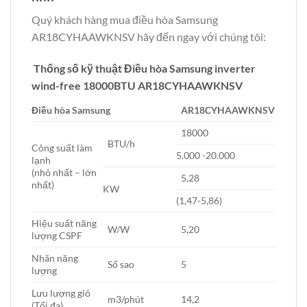
Quý khách hàng mua điều hòa Samsung
AR18CYHAAWKNSV hãy đến ngay với chúng tôi:
Thống số kỹ thuật Điều hòa Samsung inverter
wind-free 18000BTU AR18CYHAAWKNSV
Điều hòa Samsung
AR18CYHAAWKNSV
18000
BTU/h
Công suất làm
5.000 -20.000
lạnh
(nhỏ nhất – lớn
5,28
nhất)
KW
(1,47-5,86)
Hiệu suất năng
W/W
5,20
lượng CSPF
Nhãn năng
Số sao
5
lượng
Lưu lượng gió
m3/phút
14,2
(Tối đa)