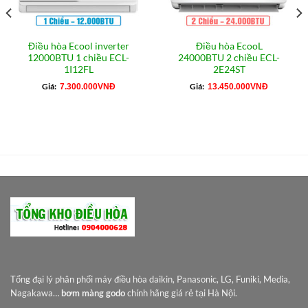
Điều hòa Ecool inverter
Điều hòa EcooL
12000BTU 1 chiều ECL-
24000BTU 2 chiều ECL-
1I12FL
2E24ST
Giá:
Giá:
7.300.000
VNĐ
13.450.000
VNĐ
Tổng đại lý phân phối máy điều hòa daikin, Panasonic, LG, Funiki, Media,
Nagakawa…
bơm màng godo
chính hãng giá rẻ tại Hà Nội.