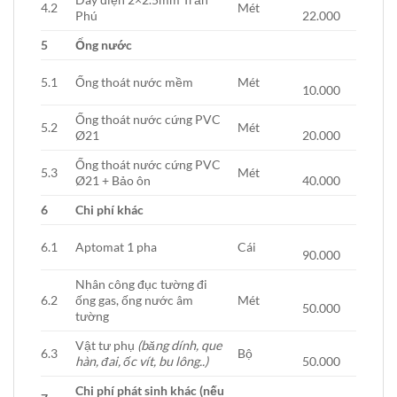
4.2
Mét
Phú
22.000
5
Ống nước
5.1
Ống thoát nước mềm
Mét
10.000
Ống thoát nước cứng PVC
5.2
Mét
Ø21
20.000
Ống thoát nước cứng PVC
5.3
Mét
Ø21 + Bảo ôn
40.000
6
Chi phí khác
6.1
Aptomat 1 pha
Cái
90.000
Nhân công đục tường đi
6.2
ống gas, ống nước âm
Mét
50.000
tường
Vật tư phụ
(băng dính, que
6.3
Bộ
hàn, đai, ốc vít, bu lông..)
50.000
Chi phí phát sinh khác (nếu