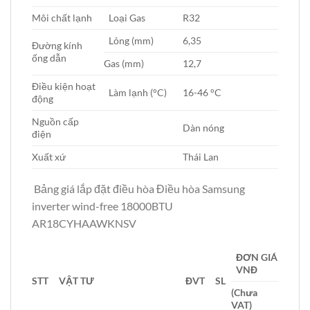
Môi chất lạnh
Loại Gas
R32
Lỏng (mm)
6,35
Đường kính
ống dẫn
Gas (mm)
12,7
Điều kiện hoạt
Làm lạnh (°C)
16-46 °C
động
Nguồn cấp
Dàn nóng
điện
Xuất xứ
Thái Lan
Bảng giá lắp đặt điều hòa Điều hòa Samsung
inverter wind-free 18000BTU
AR18CYHAAWKNSV
ĐƠN GIÁ
VNĐ
STT
VẬT TƯ
ĐVT
SL
(Chưa
VAT)