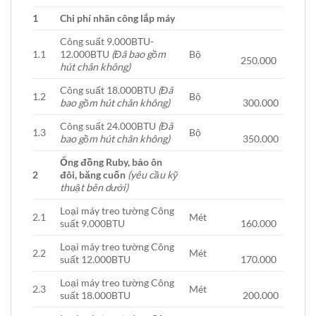
1
Chi phí nhân công lắp máy
Công suất 9.000BTU-
1.1
12.000BTU
(Đã bao gồm
Bộ
250.000
hút chân không)
Công suất 18.000BTU
(Đã
1.2
Bộ
bao gồm hút chân không)
300.000
Công suất 24.000BTU
(Đã
1.3
Bộ
bao gồm hút chân không)
350.000
Ống đồng Ruby, bảo ôn
2
đôi, băng cuốn
(yêu cầu kỹ
thuật bên dưới)
Loại máy treo tường Công
2.1
Mét
suất 9.000BTU
160.000
Loại máy treo tường Công
2.2
Mét
suất 12.000BTU
170.000
Loại máy treo tường Công
2.3
Mét
suất 18.000BTU
200.000