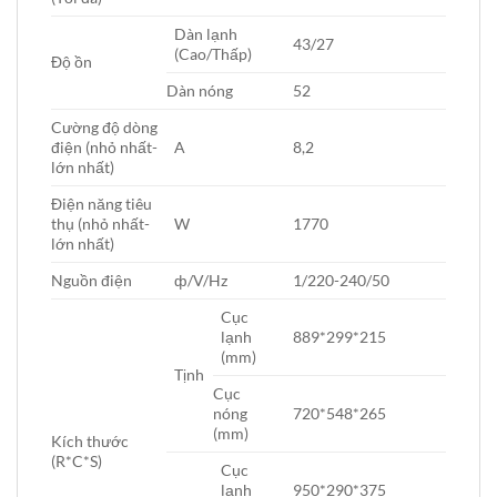
Dàn lạnh
43/27
(Cao/Thấp)
Độ ồn
Dàn nóng
52
Cường độ dòng
điện (nhỏ nhất-
A
8,2
lớn nhất)
Điện năng tiêu
thụ (nhỏ nhất-
W
1770
lớn nhất)
Nguồn điện
ф/V/Hz
1/220-240/50
Cục
lạnh
889*299*215
(mm)
Tịnh
Cục
nóng
720*548*265
(mm)
Kích thước
(R*C*S)
Cục
lạnh
950*290*375