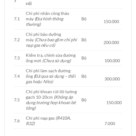
7
có)
Chi phí nhân công tháo
7.1
máy
(Địa hình thông
Bộ
150.000
thường)
Chi phí bảo dưỡng
7.2
máy
(Chưa bao gồm chi phí
Bộ
200.000
nạp gas nếu có)
Kiểm tra, chỉnh sửa đường
7.3
Bộ
ống mới
(Chưa sử dụng)
100.000
Chi phí làm sạch đường
7.4
ống
(Đã qua sử dụng – thổi
Bộ
300.000
gas hoặc Nito)
Chi phí khoan rút lõi tường
gạch 10-20cm
(Không áp
7.5
Bộ
dụng trường hợp khoan bê
150.000
tông)
Chi phí nạp gas
(R410A,
7.6
R32)
7.000