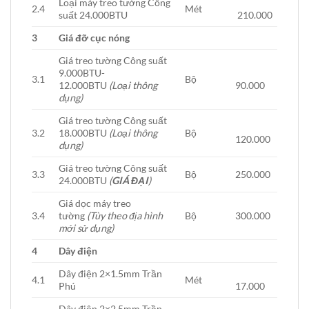
Loại máy treo tường Công
2.4
Mét
suất 24.000BTU
210.000
3
Giá đỡ cục nóng
Giá treo tường Công suất
9.000BTU-
3.1
Bộ
12.000BTU
(Loại thông
90.000
dụng)
Giá treo tường Công suất
3.2
18.000BTU
(Loại thông
Bộ
120.000
dụng)
Giá treo tường Công suất
3.3
Bộ
250.000
24.000BTU
(
GIÁ ĐẠI
)
Giá dọc máy treo
3.4
tường
(Tùy theo địa hình
Bộ
300.000
mới sử dụng)
4
Dây điện
Dây điện 2×1.5mm Trần
4.1
Mét
Phú
17.000
Dây điện 2×2.5mm Trần