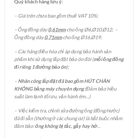
Quý khách hàng lưu ý:
– Giá trên chưa bao gồm thuế VAT 10%;
– Ống đồng dày
0,61mm
cho ống Ø6,Ø10,Ø12; –
Ống đồng dày
0,71mm
cho ống Ø16,Ø19;
– Các hãng điều hòa chỉ áp dụng bảo hành sản
phẩm khi sử dụng lắp đặt bảo ôn đôi (
mỗi ống đồng
đi riêng 1 đường bảo ôn
);
–
Nhân công lắp đặt đã bao gồm HÚT CHÂN
KHÔNG bằng máy chuyên dụng
(Đảm bảo hiệu
suất làm lạnh tối ưu, vận hành êm…)
– Việc kiểm tra, chỉnh sửa đường ống (đồng/nước)
đã đi sẵn (thường ở các chung cư) là bắt buộc nhằm
đảm bảo:
ống không bị tắc, gẫy hay hở
…