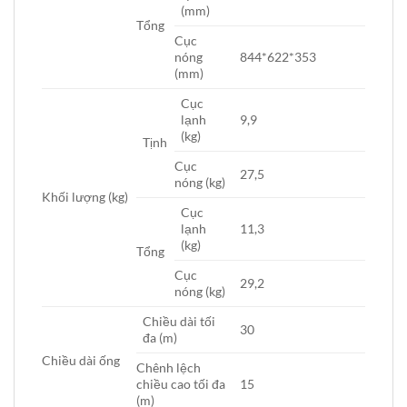
(mm)
Tổng
Cục
nóng
844*622*353
(mm)
Cục
lạnh
9,9
(kg)
Tịnh
Cục
27,5
nóng (kg)
Khối lượng (kg)
Cục
lạnh
11,3
(kg)
Tổng
Cục
29,2
nóng (kg)
Chiều dài tối
30
đa (m)
Chiều dài ống
Chênh lệch
chiều cao tối đa
15
(m)