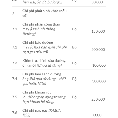
hàn, đai, ốc vít, bu lông..)
50.000
Chi phí phát sinh khác (nếu
7
có)
Chi phí nhân công tháo
7.1
máy
(Địa hình thông
Bộ
150.000
thường)
Chi phí bảo dưỡng
7.2
máy
(Chưa bao gồm chi phí
Bộ
200.000
nạp gas nếu có)
Kiểm tra, chỉnh sửa đường
7.3
Bộ
ống mới
(Chưa sử dụng)
100.000
Chi phí làm sạch đường
7.4
ống
(Đã qua sử dụng – thổi
Bộ
300.000
gas hoặc Nito)
Chi phí khoan rút
7.5
lõi
(Không áp dụng trường
Bộ
250.000
hợp khoan bê tông)
Chi phí nạp gas
(R410A,
7.6
R32)
7.000