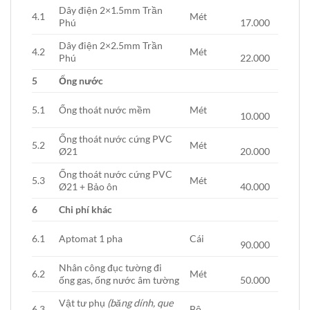
Dây điện 2×1.5mm Trần
4.1
Mét
Phú
17.000
Dây điện 2×2.5mm Trần
4.2
Mét
Phú
22.000
5
Ống nước
5.1
Ống thoát nước mềm
Mét
10.000
Ống thoát nước cứng PVC
5.2
Mét
Ø21
20.000
Ống thoát nước cứng PVC
5.3
Mét
Ø21 + Bảo ôn
40.000
6
Chi phí khác
6.1
Aptomat 1 pha
Cái
90.000
Nhân công đục tường đi
6.2
Mét
ống gas, ống nước âm tường
50.000
Vật tư phụ
(băng dính, que
6.3
Bộ