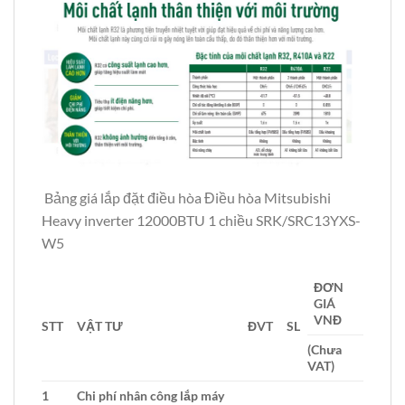
Bảng giá lắp đặt điều hòa Điều hòa Mitsubishi
Heavy inverter 12000BTU 1 chiều SRK/SRC13YXS-
W5
ĐƠN
GIÁ
VNĐ
STT
VẬT TƯ
ĐVT
SL
(Chưa
VAT)
1
Chi phí nhân công lắp máy