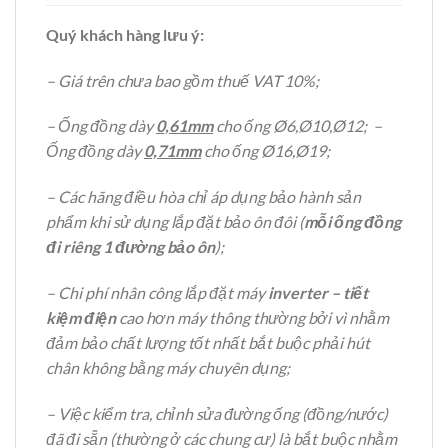
Quý khách hàng lưu ý:
– Giá trên chưa bao gồm thuế VAT 10%;
– Ống đồng dày
0,61mm
cho ống Ø6,Ø10,Ø12; –
Ống đồng dày
0,71mm
cho ống Ø16,Ø19;
– Các hãng điều hòa chỉ áp dụng bảo hành sản
phẩm khi sử dụng lắp đặt bảo ôn đôi (
mỗi ống đồng
đi riêng 1 đường bảo ôn
);
– Chi phí nhân công lắp đặt máy
inverter – tiết
kiệm điện
cao hơn máy thông thường bởi vì nhằm
đảm bảo chất lượng tốt nhất bắt buộc phải hút
chân không bằng máy chuyên dụng;
– Việc kiểm tra, chỉnh sửa đường ống (đồng/nước)
đã đi sẵn (thường ở các chung cư) là bắt buộc nhằm