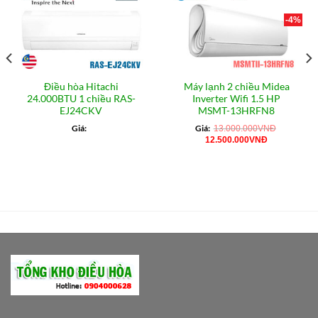
-4%
Điều hòa Hitachi
Máy lạnh 2 chiều Midea
24.000BTU 1 chiều RAS-
Inverter Wifi 1.5 HP
EJ24CKV
MSMT-13HRFN8
Giá:
Giá:
13.000.000
VNĐ
Giá
Giá
12.500.000
VNĐ
gốc
hiện
là:
tại
13.000.000VNĐ.
là:
12.500.000