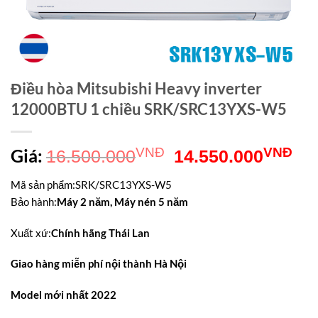
Điều hòa Mitsubishi Heavy inverter
12000BTU 1 chiều SRK/SRC13YXS-W5
Giá
Gi
Giá:
VNĐ
VNĐ
16.500.000
14.550.000
gốc
hiệ
Mã sản phẩm
:
SRK/SRC13YXS-W5
là:
tại
Bảo hành
:
Máy 2 năm, Máy nén 5 năm
16.500.000VNĐ.
là:
Xuất xứ
:
Chính hãng Thái Lan
14
Giao hàng miễn phí nội thành Hà Nội
Model mới nhất 2022