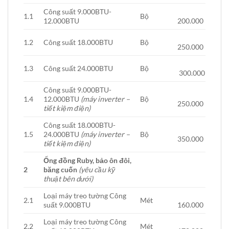
Công suất 9.000BTU-
1.1
Bộ
12.000BTU
200.000
1.2
Công suất 18.000BTU
Bộ
250.000
1.3
Công suất 24.000BTU
Bộ
300.000
Công suất 9.000BTU-
1.4
12.000BTU
(máy inverter –
Bộ
250.000
tiết kiệm điện)
Công suất 18.000BTU-
1.5
24.000BTU
(máy inverter –
Bộ
350.000
tiết kiệm điện)
Ống đồng Ruby, bảo ôn đôi,
2
băng cuốn
(yêu cầu kỹ
thuật bên dưới)
Loại máy treo tường Công
2.1
Mét
suất 9.000BTU
160.000
Loại máy treo tường Công
2.2
Mét