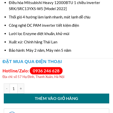
Điều hòa Mitsubishi Heavy 12000BTU 1 chiều inverter
SRK/SRC13YXS-W5 [Model 2022]
Thổi gió 4 hướng làm lạnh nhanh, mát lạnh dễ chịu
Công nghệ DC PAM inverter tiết kiệm điện
Lưới lọc Enzyme diệt khuẩn, khử mùi
Xuất xứ: Chính hãng Thái Lan
Bảo hành: Máy 2 năm, Máy nén 5 năm
ĐẶT MUA QUA ĐIỆN THOẠI
Hotline/Zalo:
0936 246 628
Địa chỉ: số 57 Hạ Đình, Thanh Xuân, Hà Nội
Điều hòa Mitsubishi Heavy inverter 12000BTU 1 chiều SRK/SRC13Y
THÊM VÀO GIỎ HÀNG