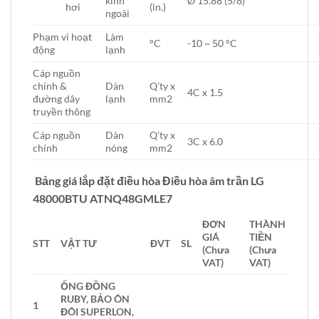
kính
Ø 15.88 (5/8)
hơi
(in.)
ngoài
Phạm vi hoạt
Làm
°C
-10 ~ 50 °C
động
lạnh
Cáp nguồn
chính &
Dàn
Q’ty x
4C x 1.5
đường dây
lạnh
mm2
truyền thông
Cáp nguồn
Dàn
Q’ty x
3C x 6.0
chính
nóng
mm2
Bảng giá lắp đặt điều hòa Điều hòa âm trần LG
48000BTU ATNQ48GMLE7
ĐƠN
THÀNH
GIÁ
TIỀN
STT
VẬT TƯ
ĐVT
SL
(Chưa
(Chưa
VAT)
VAT)
ỐNG ĐỒNG
RUBY, BẢO ÔN
1
ĐÔI SUPERLON,