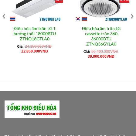
-6%
-21%
Điều hòa âm trần LG 1
Điều hòa âm trần LG
hướng thổi 18000BTU
cassette tròn 360
ZTNQ18GTLA0
36000BTU
ZTNQ36GYLA0
Giá:
24.350.000
VNĐ
Giá
Giá
22.850.000
VNĐ
Giá:
50.400.000
VNĐ
gốc
hiện
Giá
Giá
39.800.000
VNĐ
là:
tại
gốc
hiện
24.350.000VNĐ.
là:
là:
tại
0VNĐ.
22.850.000VNĐ.
50.400.000VNĐ.
là:
39.800.000