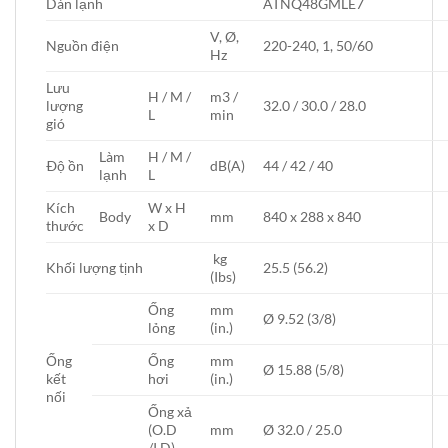
Dàn lạnh
ATNQ48GMLE7
V, Ø,
Nguồn điện
220-240, 1, 50/60
Hz
Lưu
H / M /
m3 /
lượng
32.0 / 30.0 / 28.0
L
min
gió
Làm
H / M /
Ðộ ồn
dB(A)
44 / 42 / 40
lạnh
L
Kích
W x H
Body
mm
840 x 288 x 840
thước
x D
kg
Khối lượng tịnh
25.5 (56.2)
(Ibs)
Ống
mm
Ø 9.52 (3/8)
lỏng
(in.)
Ống
Ống
mm
Ø 15.88 (5/8)
kết
hơi
(in.)
nối
Ống xả
(O.D
mm
Ø 32.0 / 25.0
/I.D)