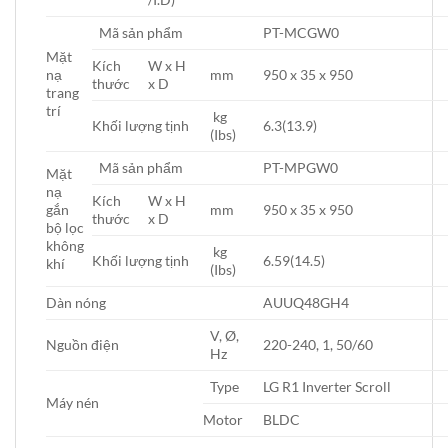
Mã sản phẩm
PT-MCGW0
Mặt
Kích
W x H
nạ
mm
950 x 35 x 950
thước
x D
trang
trí
kg
Khối lượng tịnh
6.3(13.9)
(Ibs)
Mã sản phẩm
PT-MPGW0
Mặt
nạ
Kích
W x H
gắn
mm
950 x 35 x 950
thước
x D
bộ lọc
không
kg
Khối lượng tịnh
6.59(14.5)
khí
(Ibs)
Dàn nóng
AUUQ48GH4
V, Ø,
Nguồn điện
220-240, 1, 50/60
Hz
Type
LG R1 Inverter Scroll
Máy nén
Motor
BLDC