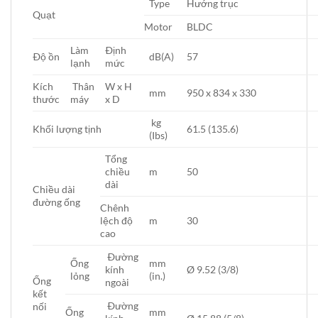
Type
Hướng trục
Quạt
Motor
BLDC
Làm
Ðịnh
Ðộ ồn
dB(A)
57
lạnh
mức
Kích
Thân
W x H
mm
950 x 834 x 330
thước
máy
x D
kg
Khối lượng tịnh
61.5 (135.6)
(Ibs)
Tổng
chiều
m
50
dài
Chiều dài
đường ống
Chênh
lệch độ
m
30
cao
Ðường
Ống
mm
kính
Ø 9.52 (3/8)
lỏng
(in.)
Ống
ngoài
kết
Ðường
nối
Ống
mm