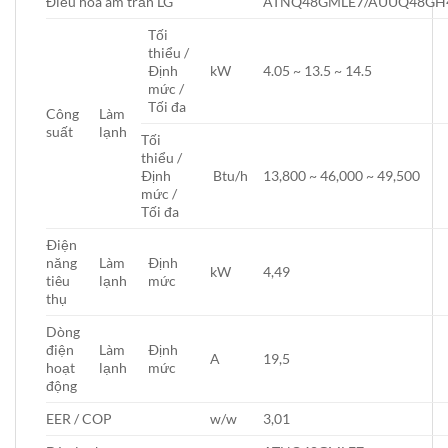
Điều hòa âm trần LG
ATNQ48GMLE7/AUUQ48GH
Tối
thiểu /
Ðịnh
kW
4.05 ~ 13.5 ~ 14.5
mức /
Tối đa
Công
Làm
suất
lạnh
Tối
thiểu /
Ðịnh
Btu/h
13,800 ~ 46,000 ~ 49,500
mức /
Tối đa
Ðiện
năng
Làm
Ðịnh
kW
4,49
tiêu
lạnh
mức
thụ
Dòng
điện
Làm
Ðịnh
A
19,5
hoạt
lạnh
mức
động
EER / COP
w/w
3,01