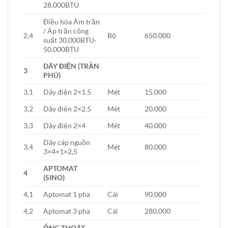
28.000BTU
Điều hòa Âm trần
/ Áp trần công
2,4
Bộ
650.000
suất 30.000BTU-
50.000BTU
DÂY ĐIỆN (TRẦN
3
PHÚ)
3,1
Dây điện 2×1.5
Mét
15.000
3,2
Dây điện 2×2.5
Mét
20.000
3,3
Dây điện 2×4
Mét
40.000
Dây cáp nguồn
3,4
Mét
80.000
3×4+1×2,5
APTOMAT
4
(SINO)
4,1
Aptomat 1 pha
Cái
90.000
4,2
Aptomat 3 pha
Cái
280.000
ỐNG THOÁT