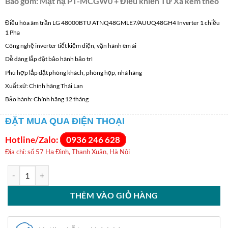
Bao gồm: Mặt nạ PT-MCGW0 + Điều khiển Từ Xa kèm theo
Điều hòa âm trần LG 48000BTU ATNQ48GMLE7/AUUQ48GH4 Inverter 1 chiều
1 Pha
Công nghệ inverter tiết kiệm điện, vận hành êm ái
Dễ dàng lắp đặt bảo hành bảo trì
Phù hợp lắp đặt phòng khách, phòng họp, nhà hàng
Xuất xứ: Chính hãng Thái Lan
Bảo hành: Chính hãng 12 tháng
ĐẶT MUA QUA ĐIỆN THOẠI
Hotline/Zalo:
0936 246 628
Địa chỉ: số 57 Hạ Đình, Thanh Xuân, Hà Nội
Điều hòa âm trần LG 48000BTU ATNQ48GMLE7 số lượng
THÊM VÀO GIỎ HÀNG