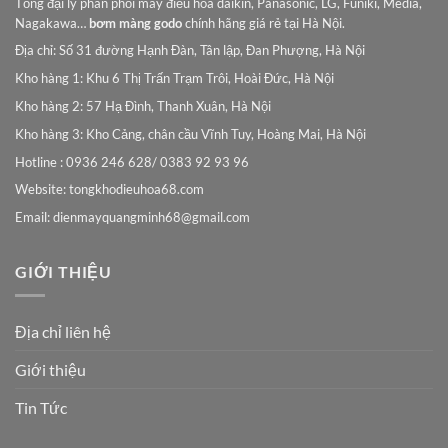
Tổng đại lý phân phối máy điều hòa daikin, Panasonic, LG, Funiki, Media,
Nagakawa…
bơm màng godo
chính hãng giá rẻ tại Hà Nội.
Địa chỉ: Số 31 đường Hạnh Đàn, Tân lập, Đan Phượng, Hà Nội
Kho hàng 1: Khu 6 Thị Trấn Trạm Trôi, Hoài Đức, Hà Nội
Kho hàng 2: 57 Hạ Đình, Thanh Xuân, Hà Nội
Kho hàng 3: Kho Cảng, chân cầu Vĩnh Tuy, Hoàng Mai, Hà Nội
Hotline : 0936 246 628/ 0383 92 93 96
Website: tongkhodieuhoa68.com
Email:
dienmayquangminh68@gmail.com
GIỚI THIỆU
Địa chỉ liên hệ
Giới thiệu
Tin Tức