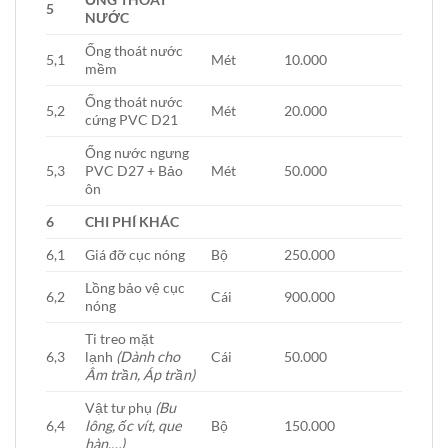
5
NƯỚC
Ống thoát nước
5,1
Mét
10.000
mềm
Ống thoát nước
5,2
Mét
20.000
cứng PVC D21
Ống nước ngưng
5,3
PVC D27 + Bảo
Mét
50.000
ôn
6
CHI PHÍ KHÁC
6,1
Giá đỡ cục nóng
Bộ
250.000
Lồng bảo vệ cục
6,2
Cái
900.000
nóng
Ti treo mặt
6,3
lạnh
(Dành cho
Cái
50.000
Âm trần, Áp trần)
Vật tư phụ
(Bu
6,4
lông, ốc vít, que
Bộ
150.000
hàn,…)