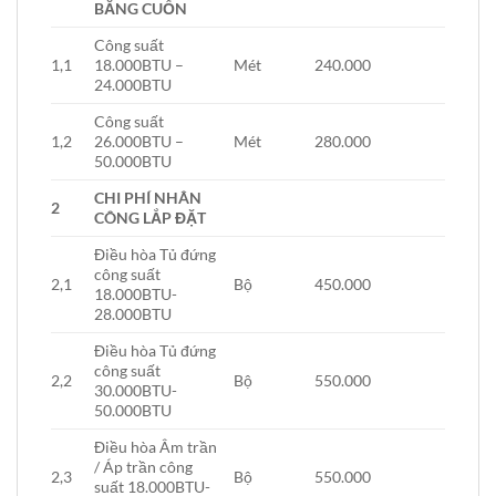
BĂNG CUỐN
Công suất
1,1
18.000BTU –
Mét
240.000
24.000BTU
Công suất
1,2
26.000BTU –
Mét
280.000
50.000BTU
CHI PHÍ NHÂN
2
CÔNG LẮP ĐẶT
Điều hòa Tủ đứng
công suất
2,1
Bộ
450.000
18.000BTU-
28.000BTU
Điều hòa Tủ đứng
công suất
2,2
Bộ
550.000
30.000BTU-
50.000BTU
Điều hòa Âm trần
/ Áp trần công
2,3
Bộ
550.000
suất 18.000BTU-