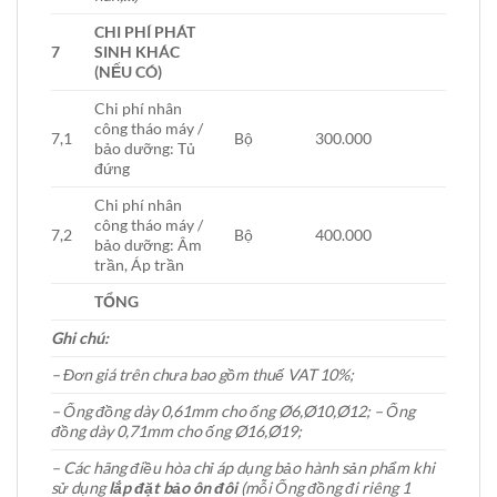
CHI PHÍ PHÁT
7
SINH KHÁC
(NẾU CÓ)
Chi phí nhân
công tháo máy /
7,1
Bộ
300.000
bảo dưỡng: Tủ
đứng
Chi phí nhân
công tháo máy /
7,2
Bộ
400.000
bảo dưỡng: Âm
trần, Áp trần
TỔNG
Ghi chú:
– Đơn giá trên chưa bao gồm thuế VAT 10%;
– Ống đồng dày 0,61mm cho ống Ø6,Ø10,Ø12; – Ống
đồng dày 0,71mm cho ống Ø16,Ø19;
– Các hãng điều hòa chỉ áp dụng bảo hành sản phẩm khi
sử dụng
lắp đặt bảo ôn đôi
(mỗi Ống đồng đi riêng 1