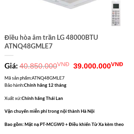
Điều hòa âm trần LG 48000BTU
ATNQ48GMLE7
Giá
Gi
Giá:
VNĐ
VNĐ
40.850.000
39.000.000
gốc
hiệ
Mã sản phẩm
:
ATNQ48GMLE7
là:
tại
Bảo hành
:
Chính hãng 12 tháng
40.850.000VNĐ.
là:
Xuất xứ
:
Chính hãng Thái Lan
39
Vận chuyển miễn phí trong nội thành Hà Nội
Bao gồm: Mặt nạ PT-MCGW0 + Điều khiển Từ Xa kèm theo