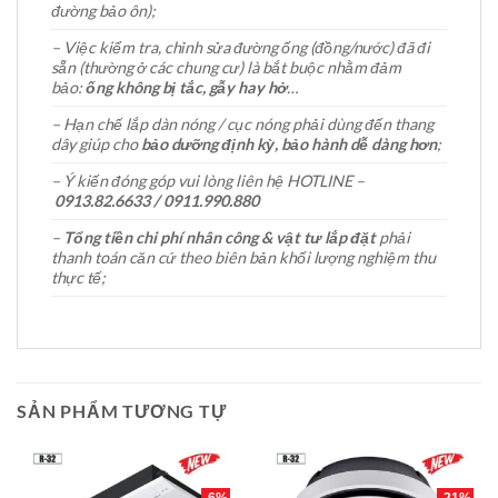
đường bảo ôn);
– Việc kiểm tra, chỉnh sửa đường ống (đồng/nước) đã đi
sẵn (thường ở các chung cư) là bắt buộc nhằm đảm
bảo:
ống không bị tắc, gẫy hay hở
…
– Hạn chế lắp dàn nóng / cục nóng phải dùng đến thang
dây giúp cho
bảo dưỡng định kỳ, bảo hành dễ dàng hơn
;
– Ý kiến đóng góp vui lòng liên hệ HOTLINE –
0913.82.6633 / 0911.990.880
–
Tổng tiền chi phí nhân công & vật tư lắp đặt
phải
thanh toán căn cứ theo biên bản khối lượng nghiệm thu
thực tế;
SẢN PHẨM TƯƠNG TỰ