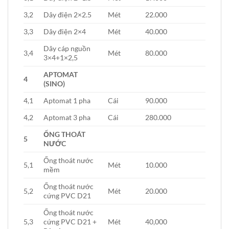
3,2
Dây điện 2×2.5
Mét
22.000
3,3
Dây điện 2×4
Mét
40.000
Dây cáp nguồn
3,4
Mét
80.000
3×4+1×2,5
APTOMAT
4
(SINO)
4,1
Aptomat 1 pha
Cái
90.000
4,2
Aptomat 3 pha
Cái
280.000
ỐNG THOÁT
5
NƯỚC
Ống thoát nước
5,1
Mét
10.000
mềm
Ống thoát nước
5,2
Mét
20.000
cứng PVC D21
Ống thoát nước
5,3
cứng PVC D21 +
Mét
40,000