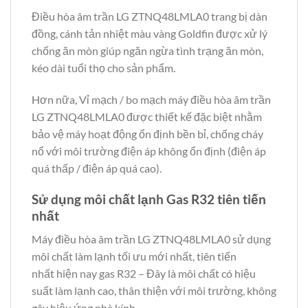
Điều hòa âm trần LG ZTNQ48LMLA0 trang bị dàn
đồng, cánh tản nhiệt màu vàng Goldfin được xử lý
chống ăn mòn giúp ngăn ngừa tình trạng ăn mòn,
kéo dài tuổi thọ cho sản phẩm.
Hơn nữa, Vỉ mạch / bo mạch máy điều hòa âm trần
LG ZTNQ48LMLA0 được thiết kế đặc biệt nhằm
bảo vệ máy hoạt động ổn định bền bỉ, chống cháy
nổ với môi trường điện áp không ổn định (điện áp
quá thấp / điện áp quá cao).
Sử dụng môi chất lạnh Gas R32 tiên tiến
nhất
Máy điều hòa âm trần LG ZTNQ48LMLA0 sử dụng
môi chất làm lạnh tối ưu mới nhất, tiên tiến
nhất hiện nay gas R32 – Đây là môi chất có hiệu
suất làm lạnh cao, thân thiện với môi trường, không
gây hiệu ứng nhà kính.