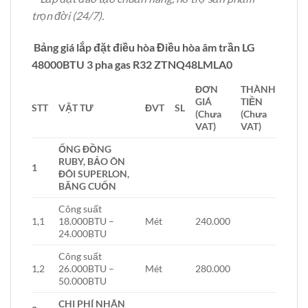
trọn đời (24/7).
Bảng giá lắp đặt điều hòa Điều hòa âm trần LG
48000BTU 3 pha gas R32 ZTNQ48LMLA0
ĐƠN
THÀNH
GIÁ
TIỀN
STT
VẬT TƯ
ĐVT
SL
(Chưa
(Chưa
VAT)
VAT)
ỐNG ĐỒNG
RUBY, BẢO ÔN
1
ĐÔI SUPERLON,
BĂNG CUỐN
Công suất
1,1
18.000BTU –
Mét
240.000
24.000BTU
Công suất
1,2
26.000BTU –
Mét
280.000
50.000BTU
CHI PHÍ NHÂN