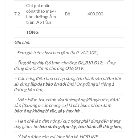
Chi phí nhân
công tháo máy /
7,2
Bộ
400.000
bảo dưỡng: Âm
trần, Áp trần
TỔNG
Ghi chú:
– Đơn giá trên chưa bao gồm thuế VAT 10%;
– Ống đồng dày 0,61mm cho ống Ø6,Ø10,Ø12; – Ống
đồng dày 0,71mm cho ống Ø16,Ø19;
– Các hãng điều hòa chỉ áp dụng bảo hành sản phẩm khi
sử dụng
lắp đặt bảo ôn đôi
(mỗi Ống đồng đi riêng 1
đường bảo ôn);
– Việc kiểm tra, chỉnh sửa đường ống (đồng/nước) đã đi
sẵn (thường ở các chung cư) là bắt buộc nhằm đảm
bảo:
ống không bị tắc, gẫy hay hở
…
– Hạn chế lắp dàn nóng / cục nóng phải dùng đến thang
dây giúp cho
bảo dưỡng định kỳ, bảo hành dễ dàng hơn
;
– Ý kiến đóng góp vui lòng liên hệ HOTLINE –