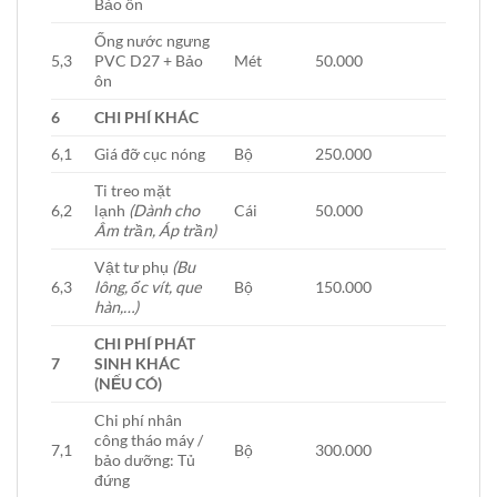
Bảo ôn
Ống nước ngưng
5,3
PVC D27 + Bảo
Mét
50.000
ôn
6
CHI PHÍ KHÁC
6,1
Giá đỡ cục nóng
Bộ
250.000
Ti treo mặt
6,2
lạnh
(Dành cho
Cái
50.000
Âm trần, Áp trần)
Vật tư phụ
(Bu
6,3
lông, ốc vít, que
Bộ
150.000
hàn,…)
CHI PHÍ PHÁT
7
SINH KHÁC
(NẾU CÓ)
Chi phí nhân
công tháo máy /
7,1
Bộ
300.000
bảo dưỡng: Tủ
đứng