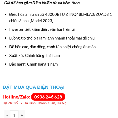
Giá đã bao gồm Điều khiển từ xa kèm theo
Điều hòa âm trần LG 48000BTU ZTNQ48LMLA0/ZUAD3 1
chiều 3 pha [Model 2023]
Inverter tiết kiệm điện, vận hành êm ái
Luồng gió thổi xa làm lạnh nhanh thoải mái dễ chịu
Đồ bền cao, dàn đồng, cánh tản nhiệt chống ăn mòn
Xuất xứ: Chính hãng Thái Lan
Bảo hành: Chính hãng 1 năm
ĐẶT MUA QUA ĐIỆN THOẠI
Hotline/Zalo:
0936 246 628
Địa chỉ: số 57 Hạ Đình, Thanh Xuân, Hà Nội
Điều hòa âm trần LG 48000BTU 3 pha gas R32 ZTNQ48LMLA0 số lượ