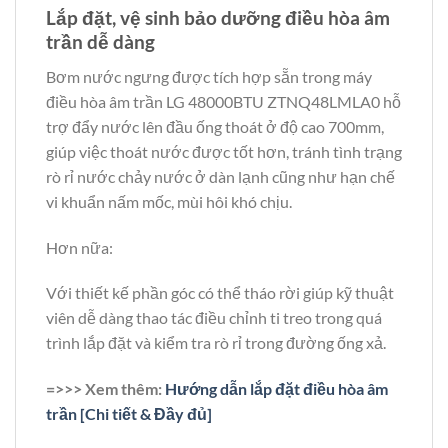
Lắp đặt, vệ sinh bảo dưỡng điều hòa âm
trần dễ dàng
Bơm nước ngưng được tích hợp sẵn trong máy
điều hòa âm trần LG 48000BTU ZTNQ48LMLA0 hỗ
trợ đẩy nước lên đầu ống thoát ở độ cao 700mm,
giúp việc thoát nước được tốt hơn, tránh tình trạng
rò rỉ nước chảy nước ở dàn lạnh cũng như hạn chế
vi khuẩn nấm mốc, mùi hôi khó chịu.
Hơn nữa:
Với thiết kế phần góc có thể tháo rời giúp kỹ thuật
viên dễ dàng thao tác điều chỉnh ti treo trong quá
trình lắp đặt và kiểm tra rò rỉ trong đường ống xả.
=>>> Xem thêm:
Hướng dẫn lắp đặt điều hòa âm
trần [Chi tiết & Đầy đủ]