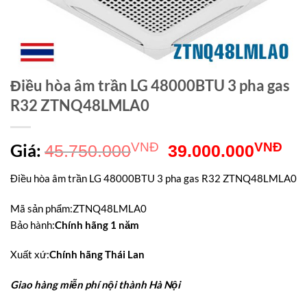
Điều hòa âm trần LG 48000BTU 3 pha gas
R32 ZTNQ48LMLA0
Giá
Gi
Giá:
VNĐ
VNĐ
45.750.000
39.000.000
gốc
hiệ
Điều hòa âm trần LG 48000BTU 3 pha gas R32 ZTNQ48LMLA0
là:
tại
Mã sản phẩm
:
ZTNQ48LMLA0
45.750.000VNĐ.
là:
Bảo hành
:
Chính hãng 1 năm
39
Xuất xứ
:
Chính hãng Thái Lan
Giao hàng miễn phí nội thành Hà Nội