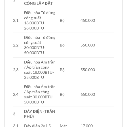
2
CÔNG LẮP ĐẶT
Điều hòa Tủ đứng
công suất
2,1
Bộ
450.000
18.000BTU-
28.000BTU
Điều hòa Tủ đứng
công suất
2,2
Bộ
550.000
30.000BTU-
50.000BTU
Điều hòa Âm trần
/ Áp trần công
2,3
Bộ
550.000
suất 18.000BTU-
28.000BTU
Điều hòa Âm trần
/ Áp trần công
2,4
Bộ
650.000
suất 30.000BTU-
50.000BTU
DÂY ĐIỆN (TRẦN
3
PHÚ)
3,1
Dây điện 2×1.5
Mét
17.000