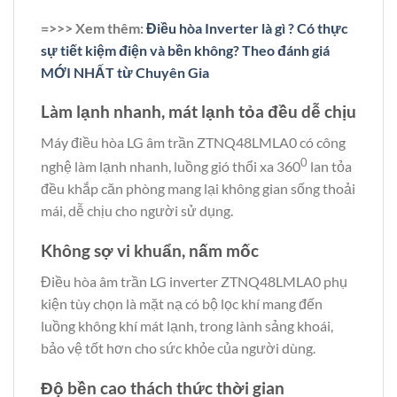
=>>> Xem thêm:
Điều hòa Inverter là gì ? Có thực
sự tiết kiệm điện và bền không? Theo đánh giá
MỚI NHẤT từ Chuyên Gia
Làm lạnh nhanh, mát lạnh tỏa đều dễ chịu
Máy điều hòa LG âm trần ZTNQ48LMLA0 có công
0
nghệ làm lạnh nhanh, luồng gió thổi xa 360
lan tỏa
đều khắp căn phòng mang lại không gian sống thoải
mái, dễ chịu cho người sử dụng.
Không sợ vi khuẩn, nấm mốc
Điều hòa âm trần LG inverter ZTNQ48LMLA0 phụ
kiện tùy chọn là mặt nạ có bộ lọc khí mang đến
luồng không khí mát lạnh, trong lành sảng khoái,
bảo vệ tốt hơn cho sức khỏe của người dùng.
Độ bền cao thách thức thời gian