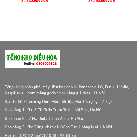
Giá
Giá
Giá
Giá
34.530.000
VNĐ
28.650.000
VNĐ
gốc
hiện
gốc
hiện
là:
tại
là:
tại
36.200.000VNĐ.
là:
29.600.000VNĐ.
là:
0VNĐ.
34.530.000VNĐ.
28.650.000
Tổng đại lý phân phối máy điều hòa daikin, Panasonic, LG, Funiki, Media,
Nagakawa…
bơm màng godo
chính hãng giá rẻ tại Hà Nội.
Địa chỉ: Số 31 đường Hạnh Đàn, Tân lập, Đan Phượng, Hà Nội
Kho hàng 1: Khu 6 Thị Trấn Trạm Trôi, Hoài Đức, Hà Nội
Kho hàng 2: 57 Hạ Đình, Thanh Xuân, Hà Nội
Kho hàng 3: Kho Cảng, chân cầu Vĩnh Tuy, Hoàng Mai, Hà Nội
Hotline : 0936 246 628/ 0383 92 93 96