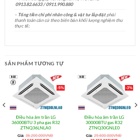
0913.82.6633 / 0911.990.880
–
Tổng tiền chi phí nhân công & vật tư lắp đặt
phải
thanh toán căn cứ theo biên bản khối lượng nghiệm thu
thực tế;
SẢN PHẨM TƯƠNG TỰ
-5%
-3%
Điều hòa âm trần LG
Điều hòa âm trần LG
36000BTU 3 pha gas R32
30000BTU gas R32
ZTNQ36LNLA0
ZTNQ30GNLE0
Giá:
Giá:
36.200.000
VNĐ
29.600.000
VNĐ