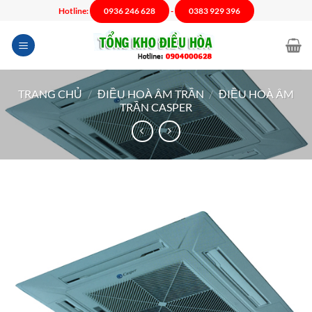
Chuyển
Hotline:
0936 246 628
-
0383 929 396
đến
nội
dung
TRANG CHỦ
/
ĐIỀU HOÀ ÂM TRẦN
/
ĐIỀU HOÀ ÂM
TRẦN CASPER