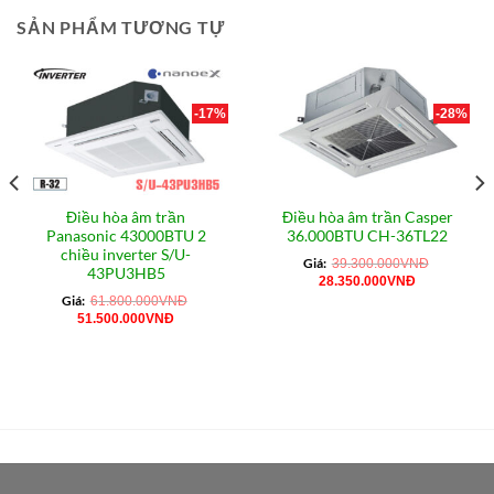
SẢN PHẨM TƯƠNG TỰ
-17%
-28%
Điều hòa âm trần
Điều hòa âm trần Casper
Panasonic 43000BTU 2
36.000BTU CH-36TL22
chiều inverter S/U-
Giá:
39.300.000
VNĐ
43PU3HB5
Giá
Giá
28.350.000
VNĐ
gốc
hiện
Giá:
61.800.000
VNĐ
là:
tại
Giá
Giá
51.500.000
VNĐ
39.300.000VNĐ.
là:
gốc
hiện
28.350.000
là:
tại
0VNĐ.
61.800.000VNĐ.
là:
51.500.000VNĐ.