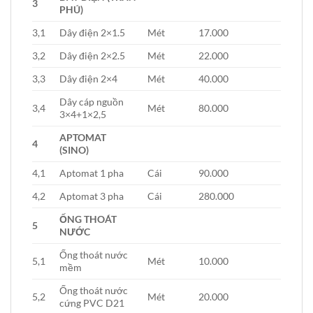
3
PHÚ)
3,1
Dây điện 2×1.5
Mét
17.000
3,2
Dây điện 2×2.5
Mét
22.000
3,3
Dây điện 2×4
Mét
40.000
Dây cáp nguồn
3,4
Mét
80.000
3×4+1×2,5
APTOMAT
4
(SINO)
4,1
Aptomat 1 pha
Cái
90.000
4,2
Aptomat 3 pha
Cái
280.000
ỐNG THOÁT
5
NƯỚC
Ống thoát nước
5,1
Mét
10.000
mềm
Ống thoát nước
5,2
Mét
20.000
cứng PVC D21