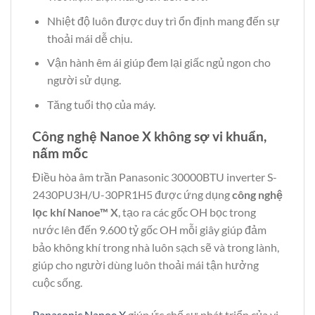
Nhiệt độ luôn được duy trì ổn định mang đến sự
thoải mái dễ chịu.
Vận hành êm ái giúp đem lại giấc ngủ ngon cho
người sử dụng.
Tăng tuổi thọ của máy.
Công nghệ Nanoe X không sợ vi khuẩn,
nấm mốc
Điều hòa âm trần Panasonic 30000BTU inverter S-
2430PU3H/U-30PR1H5 được ứng dụng
công nghệ
lọc khí Nanoe™ X
, tạo ra các gốc OH bọc trong
nước lên đến 9.600 tỷ gốc OH mỗi giây giúp đảm
bảo không khí trong nhà luôn sạch sẽ và trong lành,
giúp cho người dùng luôn thoải mái tận hưởng
cuộc sống.
Panasonic Nanoe X
giúp ức chế sự phát triển của vi