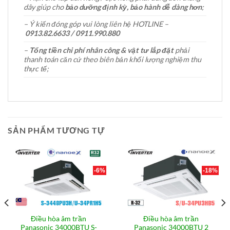
dây giúp cho
bảo dưỡng định kỳ, bảo hành dễ dàng hơn
;
– Ý kiến đóng góp vui lòng liên hệ HOTLINE –
0913.82.6633 / 0911.990.880
–
Tổng tiền chi phí nhân công & vật tư lắp đặt
phải
thanh toán căn cứ theo biên bản khối lượng nghiệm thu
thực tế;
SẢN PHẨM TƯƠNG TỰ
-6%
-18%
Điều hòa âm trần
Điều hòa âm trần
Panasonic 34000BTU S-
Panasonic 34000BTU 2