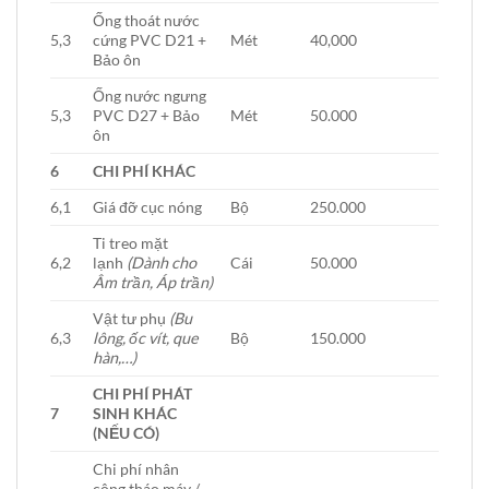
Ống thoát nước
5,3
cứng PVC D21 +
Mét
40,000
Bảo ôn
Ống nước ngưng
5,3
PVC D27 + Bảo
Mét
50.000
ôn
6
CHI PHÍ KHÁC
6,1
Giá đỡ cục nóng
Bộ
250.000
Ti treo mặt
6,2
lạnh
(Dành cho
Cái
50.000
Âm trần, Áp trần)
Vật tư phụ
(Bu
6,3
lông, ốc vít, que
Bộ
150.000
hàn,…)
CHI PHÍ PHÁT
7
SINH KHÁC
(NẾU CÓ)
Chi phí nhân
công tháo máy /