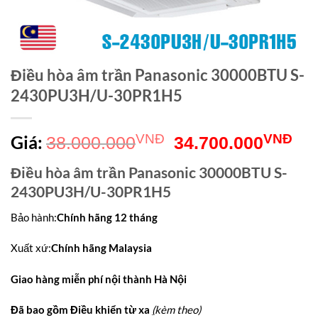
Điều hòa âm trần Panasonic 30000BTU S-
2430PU3H/U-30PR1H5
Giá
Gi
Giá:
VNĐ
VNĐ
38.000.000
34.700.000
gốc
hiệ
Điều hòa âm trần Panasonic 30000BTU S-
là:
tại
2430PU3H/U-30PR1H5
38.000.000VNĐ.
là:
Bảo hành
:
Chính hãng 12 tháng
34
Xuất xứ
:
Chính hãng Malaysia
Giao hàng miễn phí nội thành Hà Nội
Đã bao gồm Điều khiển từ xa
(
kèm theo)