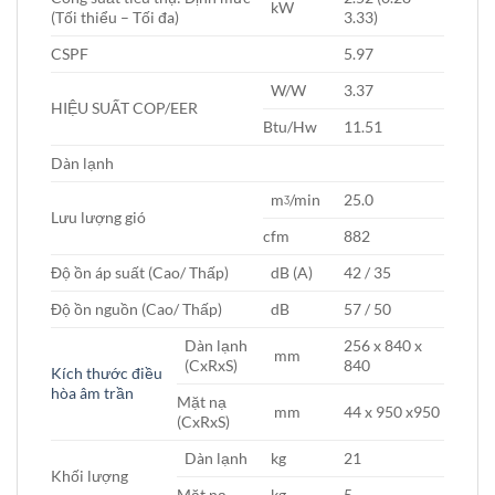
kW
(Tối thiểu – Tối đa)
3.33)
CSPF
5.97
W/W
3.37
HIỆU SUẤT COP/EER
Btu/Hw
11.51
Dàn lạnh
mᶾ/min
25.0
Lưu lượng gió
cfm
882
Độ ồn áp suất (Cao/ Thấp)
dB (A)
42 / 35
Độ ồn nguồn (Cao/ Thấp)
dB
57 / 50
Dàn lạnh
256 x 840 x
mm
(CxRxS)
840
Kích thước điều
hòa âm trần
Mặt nạ
mm
44 x 950 x950
(CxRxS)
Dàn lạnh
kg
21
Khối lượng
Mặt nạ
kg
5