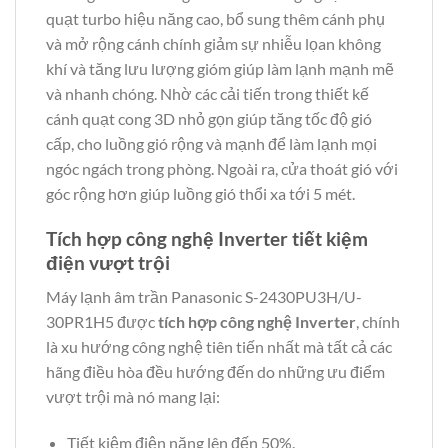
quạt turbo hiệu năng cao, bổ sung thêm cánh phụ
và mở rộng cánh chính giảm sự nhiễu lọan không
khí và tăng lưu lượng gióm giúp làm lạnh mạnh mẽ
và nhanh chóng. Nhờ các cải tiến trong thiết kế
cánh quạt cong 3D nhỏ gọn giúp tăng tốc độ gió
cấp, cho luồng gió rộng và mạnh để làm lạnh mọi
ngóc ngách trong phòng. Ngoài ra, cửa thoát gió với
góc rộng hơn giúp luồng gió thổi xa tới 5 mét.
Tích hợp công nghệ Inverter tiết kiệm
điện vượt trội
Máy lạnh âm trần Panasonic S-2430PU3H/U-
30PR1H5 được
tích hợp công nghệ Inverter
, chính
là xu hướng công nghệ tiên tiến nhất mà tất cả các
hãng điều hòa đều hướng đến do những ưu điểm
vượt trội mà nó mang lại:
Tiết kiệm điện năng lên đến 50%.