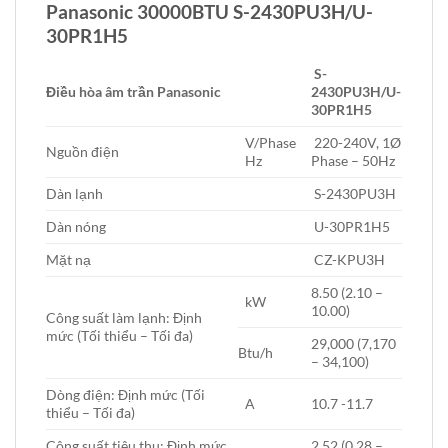
Panasonic 30000BTU S-2430PU3H/U-
30PR1H5
S-
Điều hòa âm trần Panasonic
2430PU3H/U-
30PR1H5
V/Phase
220-240V, 1Ø
Nguồn điện
Hz
Phase – 50Hz
Dàn lạnh
S-2430PU3H
Dàn nóng
U-30PR1H5
Mặt nạ
CZ-KPU3H
8.50 (2.10 –
kW
10.00)
Công suất làm lạnh: Định
mức (Tối thiểu – Tối đa)
29,000 (7,170
Btu/h
– 34,100)
Dòng điện: Định mức (Tối
A
10.7 -11.7
thiểu – Tối đa)
Công suất tiêu thụ: Định mức
2.52 (0.28 –