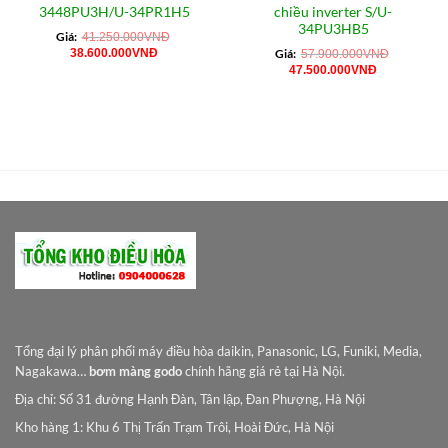
3448PU3H/U-34PR1H5
chiều inverter S/U-
34PU3HB5
Giá:
41.250.000
VNĐ
Giá
Giá
38.600.000
VNĐ
Giá:
57.900.000
VNĐ
gốc
hiện
Giá
Giá
47.500.000
VNĐ
là:
tại
gốc
hiện
41.250.000VNĐ.
là:
là:
tại
38.600.000VNĐ.
57.900.000VNĐ.
là:
0VNĐ.
47.500.000
Tổng đại lý phân phối máy điều hòa daikin, Panasonic, LG, Funiki, Media,
Nagakawa…
bơm màng godo
chính hãng giá rẻ tại Hà Nội.
Địa chỉ: Số 31 đường Hạnh Đàn, Tân lập, Đan Phượng, Hà Nội
Kho hàng 1: Khu 6 Thị Trấn Trạm Trôi, Hoài Đức, Hà Nội