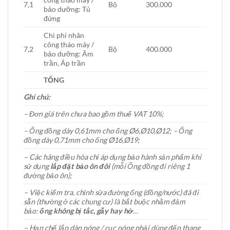
7,1
Bộ
300.000
bảo dưỡng: Tủ
đứng
Chi phí nhân
công tháo máy /
7,2
Bộ
400.000
bảo dưỡng: Âm
trần, Áp trần
TỔNG
Ghi chú:
– Đơn giá trên chưa bao gồm thuế VAT 10%;
– Ống đồng dày 0,61mm cho ống Ø6,Ø10,Ø12; – Ống
đồng dày 0,71mm cho ống Ø16,Ø19;
– Các hãng điều hòa chỉ áp dụng bảo hành sản phẩm khi
sử dụng
lắp đặt bảo ôn đôi
(mỗi Ống đồng đi riêng 1
đường bảo ôn);
– Việc kiểm tra, chỉnh sửa đường ống (đồng/nước) đã đi
sẵn (thường ở các chung cư) là bắt buộc nhằm đảm
bảo:
ống không bị tắc, gẫy hay hở
…
– Hạn chế lắp dàn nóng / cục nóng phải dùng đến thang