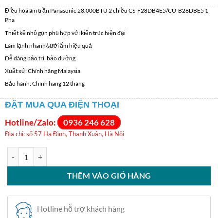
Điều hòa âm trần Panasonic 28.000BTU 2 chiều CS-F28DB4E5/CU-B28DBE5 1
Pha
Thiết kế nhỏ gọn phù hợp với kiến trúc hiện đại
Làm lạnh nhanh/sưởi ẩm hiệu quả
Dễ dàng bảo trì, bảo dưỡng
Xuất xứ: Chính hãng Malaysia
Bảo hành: Chính hãng 12 tháng
ĐẶT MUA QUA ĐIỆN THOẠI
Hotline/Zalo:
0936 246 628
Địa chỉ: số 57 Hạ Đình, Thanh Xuân, Hà Nội
Điều hòa âm trần Panasonic 30000BTU S-2430PU3H/U-30PR1H5 số
THÊM VÀO GIỎ HÀNG
Hotline hỗ trợ khách hàng