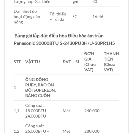
Lượng nạp Gas thêm
g/m
30
Dải nhiệt độ
Tối thiểu
hoạt động dàn
°C
16-46
– Tối đa
nóng
Bảng giá lắp đặt điều hòa Điều hòa âm trần
Panasonic 30000BTU S-2430PU3H/U-30PR1H5
ĐƠN
THÀNH
GIÁ
TIỀN
STT
VẬT TƯ
ĐVT
SL
(Chưa
(Chưa
VAT)
VAT)
ỐNG ĐỒNG
RUBY, BẢO ÔN
1
ĐÔI SUPERLON,
BĂNG CUỐN
Công suất
1,1
18.000BTU –
Mét
240.000
24.000BTU
Công suất
1,2
26.000BTU –
Mét
280.000