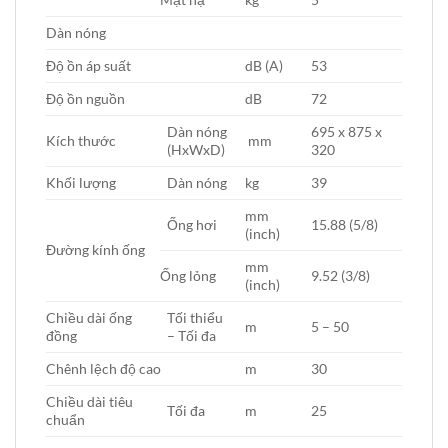
Dàn nóng
Độ ồn áp suất
dB (A)
53
Độ ồn nguồn
dB
72
Dàn nóng
695 x 875 x
Kích thước
mm
(HxWxD)
320
Khối lượng
Dàn nóng
kg
39
mm
Ống hơi
15.88 (5/8)
(inch)
Đường kính ống
mm
Ống lỏng
9.52 (3/8)
(inch)
Chiều dài ống
Tối thiểu
m
5 – 50
đồng
– Tối đa
Chênh lệch độ cao
m
30
Chiều dài tiêu
Tối đa
m
25
chuẩn