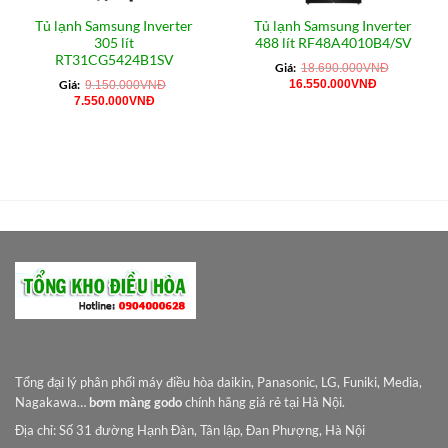
Tủ lạnh Samsung Inverter
Tủ lạnh Samsung Inverter
305 lít
488 lít RF48A4010B4/SV
RT31CG5424B1SV
Giá:
18.690.000
VNĐ
Giá
Giá
Giá:
16.550.000
VNĐ
9.150.000
VNĐ
gốc
hiện
Giá
Giá
7.550.000
VNĐ
là:
tại
gốc
hiện
18.690.000VNĐ.
là:
là:
tại
16.550.000
9.150.000VNĐ.
là:
0VNĐ.
7.550.000VNĐ.
Tổng đại lý phân phối máy điều hòa daikin, Panasonic, LG, Funiki, Media,
Nagakawa…
bơm màng godo
chính hãng giá rẻ tại Hà Nội.
Địa chỉ: Số 31 đường Hạnh Đàn, Tân lập, Đan Phượng, Hà Nội