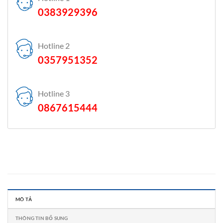
0383929396
Hotline 2
0357951352
Hotline 3
0867615444
MÔ TẢ
THÔNG TIN BỔ SUNG