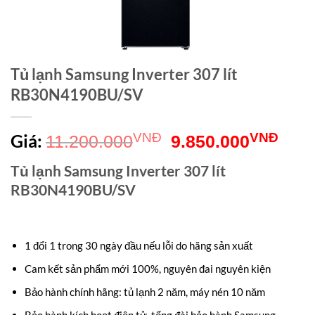
Tủ lạnh Samsung Inverter 307 lít
RB30N4190BU/SV
Giá
Giá
Giá:
VNĐ
VNĐ
11.200.000
9.850.000
gốc
hiện
Tủ lạnh Samsung Inverter 307 lít
là:
tại
RB30N4190BU/SV
11.200.000VNĐ.
là:
9.8
1 đổi 1 trong 30 ngày đầu nếu lỗi do hãng sản xuất
Cam kết sản phẩm mới 100%, nguyên đai nguyên kiện
Bảo hành chính hãng: tủ lạnh 2 năm, máy nén 10 năm