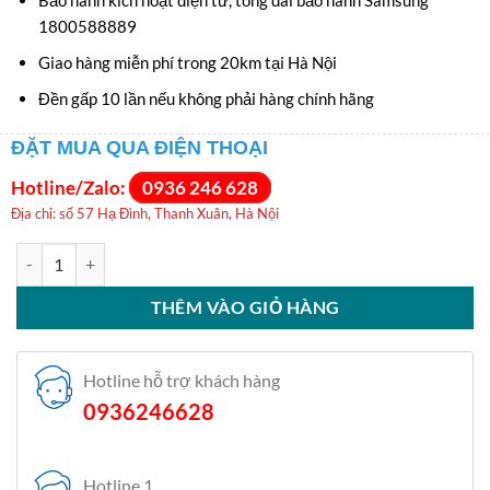
Bảo hành kích hoạt điện tử, tổng đài bảo hành Samsung
1800588889
Giao hàng miễn phí trong 20km tại Hà Nội
Đền gấp 10 lần nếu không phải hàng chính hãng
ĐẶT MUA QUA ĐIỆN THOẠI
Hotline/Zalo:
0936 246 628
Địa chỉ: số 57 Hạ Đình, Thanh Xuân, Hà Nội
Tủ lạnh Samsung Inverter 307 lít RB30N4190BU/SV số lượng
THÊM VÀO GIỎ HÀNG
Hotline hỗ trợ khách hàng
0936246628
Hotline 1