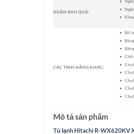
Ngăn
Ngăn
NGĂN RAU QUẢ:
Khay
Bộ l
Bảng
Bảng
Chế 
Chuô
CÁC TÍNH NĂNG KHÁC:
Chuô
Chuô
Chuô
Chuô
Mô tả sản phẩm
Tủ lạnh Hitachi R-WX620KV 