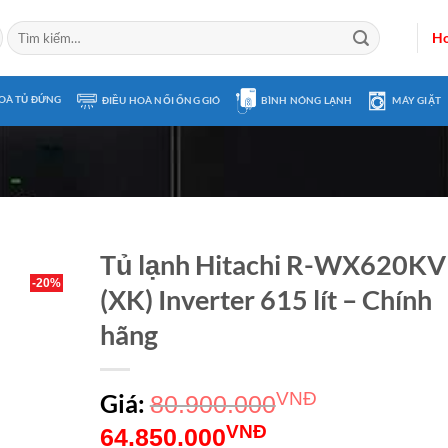
Tìm
Ho
kiếm:
OÀ TỦ ĐỨNG
ĐIỀU HOÀ NỐI ỐNG GIÓ
BÌNH NÓNG LẠNH
MÁY GIẶT
Tủ lạnh Hitachi R-WX620KV
-20%
(XK) Inverter 615 lít – Chính
hãng
Giá:
VNĐ
80.900.000
Giá
Giá
VNĐ
64.850.000