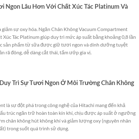
i Ngon Lâu Hơn Với Chất Xúc Tác Platinum Và
 là giảm sự oxy hóa. Ngăn Chân Không Vacuum Compartment
t Xúc Tác Platinum giúp duy trì mức áp suất bằng khoảng 0,8 lần
 các sản phẩm từ sữa được giữ tươi ngon và dinh dưỡng tuyệt
n rã đông, dễ dàng cắt thái, tẩm ướp gia vị.
Duy Trì Sự Tươi Ngon Ở Môi Trường Chân Không
là sự đột phá trong công nghệ của Hitachi mang đến khả
ấu trúc ngăn trữ hoàn toàn kín khí, chịu được áp suất ở ngưỡng
ơm chân không hút không khí và giảm lượng oxy (nguyên nhân
t) trong suốt quá trình sử dụng.