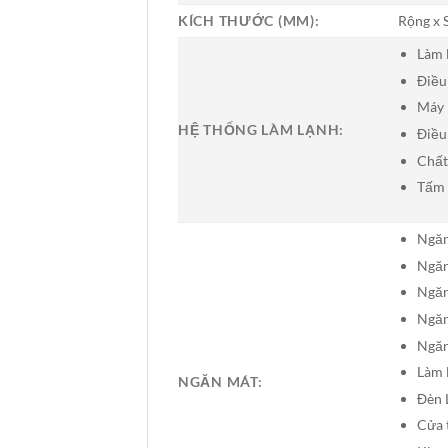
KÍCH THƯỚC (MM):
Rộng x 
Làm 
Điều
Máy 
HỆ THỐNG LÀM LẠNH:
Điều
Chất
Tấm 
Ngăn
Ngăn
Ngăn
Ngăn
Ngăn
Làm 
NGĂN MÁT:
Đèn 
Cửa 