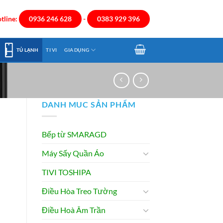
tline:
0936 246 628
-
0383 929 396
TỦ LẠNH
TI VI
GIA DỤNG
DANH MUC SẢN PHẨM
Bếp từ SMARAGD
Máy Sấy Quần Áo
TIVI TOSHIPA
Điều Hòa Treo Tường
Điều Hoà Âm Trần