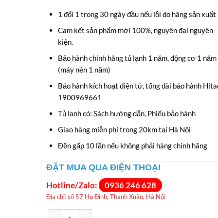
gốc
hiện
1 đổi 1 trong 30 ngày đầu nếu lỗi do hãng sản xuất
là:
tại
Cam kết sản phẩm mới 100%, nguyên đai nguyên
80.900.000VNĐ.
là:
kiện.
64.850.000VNĐ
Bảo hành chính hãng tủ lạnh 1 năm, động cơ 1 năm
(máy nén 1 năm)
Bảo hành kích hoạt điện tử, tổng đài bảo hành Hita
1900969661
Tủ lạnh có: Sách hướng dẫn, Phiếu bảo hành
Giao hàng miễn phí trong 20km tại Hà Nội
Đền gấp 10 lần nếu không phải hàng chính hãng
ĐẶT MUA QUA ĐIỆN THOẠI
Hotline/Zalo:
0936 246 628
Địa chỉ: số 57 Hạ Đình, Thanh Xuân, Hà Nội
Tủ lạnh Hitachi R-WX620KV (XK) Inverter 615 lít - Chí