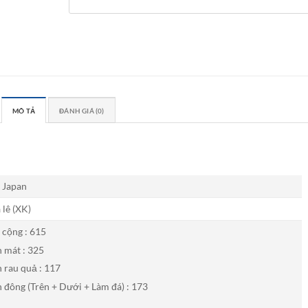
MÔ TẢ
ĐÁNH GIÁ (0)
 Japan
 lê (XK)
 cộng : 615
 mát : 325
 rau quả : 117
 đông (Trên + Dưới + Làm đá) : 173