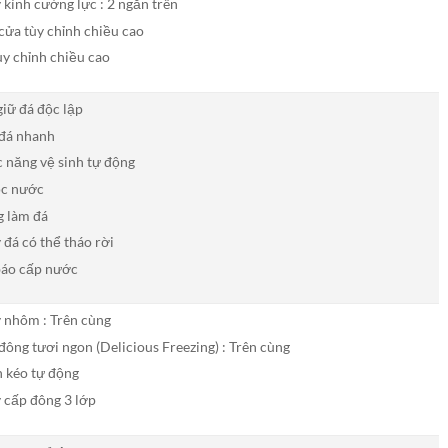
 kính cường lực : 2 ngăn trên
cửa tùy chỉnh chiều cao
ùy chỉnh chiều cao
giữ đá độc lập
đá nhanh
 năng vệ sinh tự động
ọc nước
 làm đá
 đá có thể tháo rời
báo cấp nước
 nhôm : Trên cùng
đông tươi ngon (Delicious Freezing) : Trên cùng
 kéo tự động
 cấp đông 3 lớp