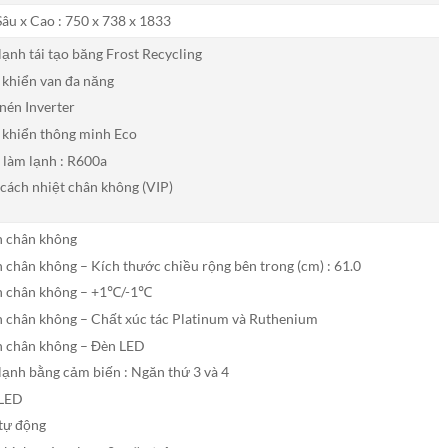
Sâu x Cao : 750 x 738 x 1833
lạnh tái tạo băng Frost Recycling
 khiển van đa năng
nén Inverter
 khiển thông minh Eco
 làm lạnh : R600a
cách nhiệt chân không (VIP)
 chân không
 chân không – Kích thước chiều rộng bên trong (cm) : 61.0
 chân không – +1℃/-1℃
 chân không – Chất xúc tác Platinum và Ruthenium
 chân không – Đèn LED
lạnh bằng cảm biến : Ngăn thứ 3 và 4
LED
tự động