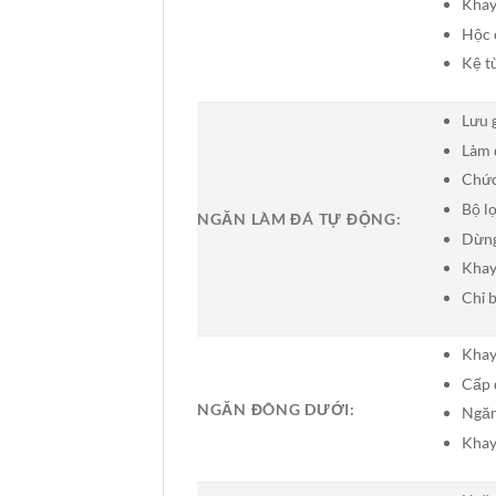
Khay
Hộc 
Kệ t
Lưu 
Làm 
Chức
Bộ l
NGĂN LÀM ĐÁ TỰ ĐỘNG:
Dừng
Khay
Chỉ 
Khay
Cấp 
NGĂN ĐÔNG DƯỚI:
Ngăn
Khay