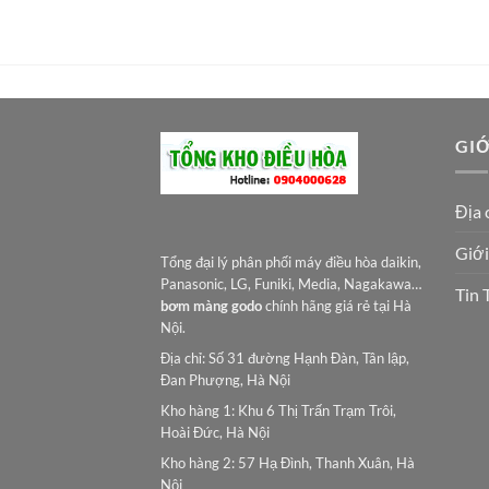
là:
tại
22.000.000VNĐ.
là:
20.850.000VNĐ.
GIỚ
Địa 
Giới
Tổng đại lý phân phối máy điều hòa daikin,
Panasonic, LG, Funiki, Media, Nagakawa…
Tin 
bơm màng godo
chính hãng giá rẻ tại Hà
Nội.
Địa chỉ: Số 31 đường Hạnh Đàn, Tân lập,
Đan Phượng, Hà Nội
Kho hàng 1: Khu 6 Thị Trấn Trạm Trôi,
Hoài Đức, Hà Nội
Kho hàng 2: 57 Hạ Đình, Thanh Xuân, Hà
Nội