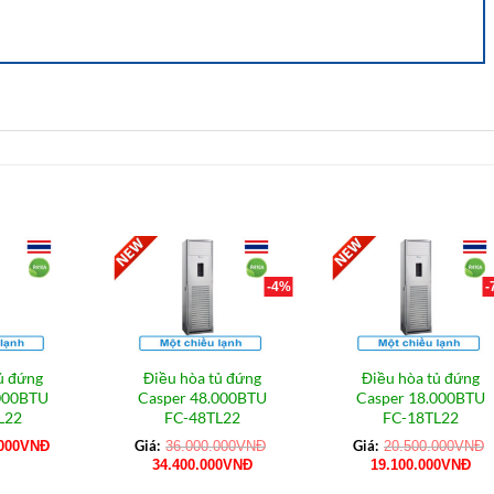
-4%
-
ủ đứng
Điều hòa tủ đứng
Điều hòa tủ đứng
.000BTU
Casper 48.000BTU
Casper 18.000BTU
L22
FC-48TL22
FC-18TL22
Giá:
Giá:
000
VNĐ
36.000.000
VNĐ
20.500.000
VNĐ
Giá
Giá
Giá
Giá
34.400.000
VNĐ
19.100.000
VNĐ
gốc
hiện
gốc
hiệ