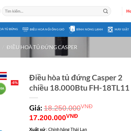
Tìm
Ho
kiếm:
OÀ TỦ ĐỨNG
ĐIỀU HOÀ NỐI ỐNG GIÓ
BÌNH NÓNG LẠNH
MÁY GIẶT
/
ĐIỀU HOÀ TỦ ĐỨNG CASPER
Điều hòa tủ đứng Casper 2
-6%
chiều 18.000Btu FH-18TL11
Giá:
VNĐ
18.250.000
Giá
Giá
VNĐ
17.200.000
gốc
hiện
Xuất xứ
: Chính hãng Thái Lan