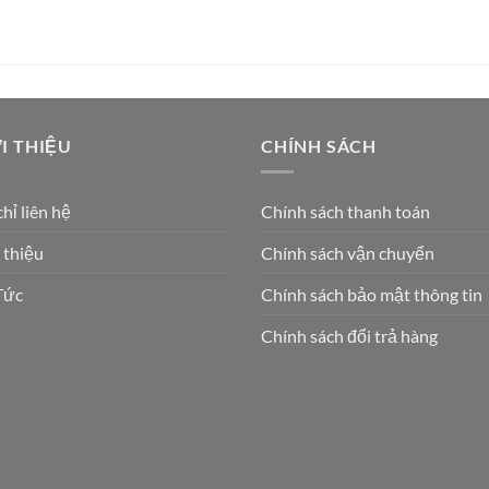
là:
tại
là:
tại
36.000.000VNĐ.
là:
20.500.000VNĐ.
là:
34.400.000VNĐ.
19.
I THIỆU
CHÍNH SÁCH
chỉ liên hệ
Chính sách thanh toán
 thiệu
Chính sách vận chuyển
Tức
Chính sách bảo mật thông tin
Chính sách đổi trả hàng