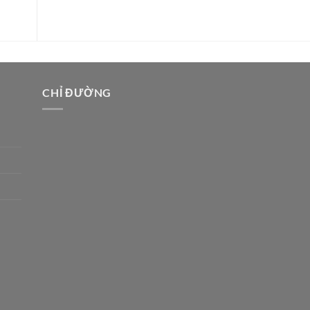
100.000VNĐ.
CHỈ ĐƯỜNG