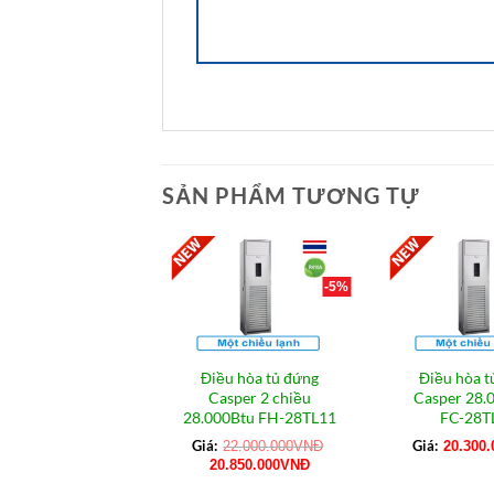
SẢN PHẨM TƯƠNG TỰ
-5%
Điều hòa tủ đứng
Điều hòa t
Casper 2 chiều
Casper 28
28.000Btu FH-28TL11
FC-28T
Giá:
Giá:
22.000.000
VNĐ
20.300.
Giá
Giá
20.850.000
VNĐ
gốc
hiện