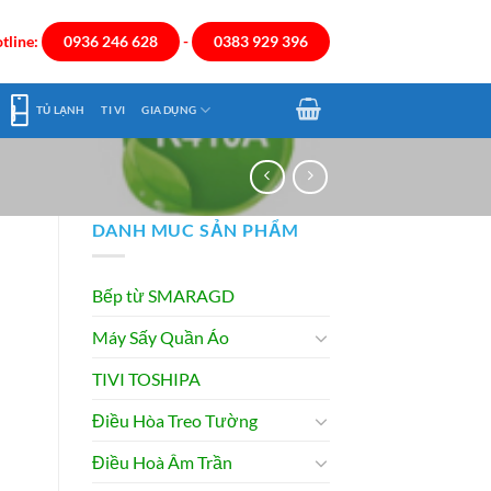
tline:
0936 246 628
-
0383 929 396
TỦ LẠNH
TI VI
GIA DỤNG
DANH MUC SẢN PHẨM
Bếp từ SMARAGD
Máy Sấy Quần Áo
TIVI TOSHIPA
Điều Hòa Treo Tường
Điều Hoà Âm Trần