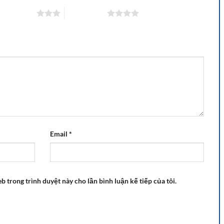
 trên 5 sao
4 trên 5 sao
Email
*
eb trong trình duyệt này cho lần bình luận kế tiếp của tôi.