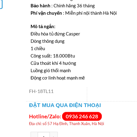
là:
tại
Bảo hành
: Chính hãng 36 tháng
18.250.000VNĐ.
là:
Phí vận chuyển
: Miễn phí nội thành Hà Nội
17.200.000VNĐ
Mô tả ngắn:
Điều hòa tủ đứng Casper
Dòng thông dụng
1 chiều
Công suất: 18.000Btu
Cửa thoát khí 4 hướng
Luồng gió thổi mạnh
Động cơ linh hoạt mạnh mẽ
FH-18TL11
ĐẶT MUA QUA ĐIỆN THOẠI
Hotline/Zalo:
0936 246 628
Địa chỉ: số 57 Hạ Đình, Thanh Xuân, Hà Nội
Điều hòa tủ đứng Casper 2 chiều 18.000Btu FH-18TL11