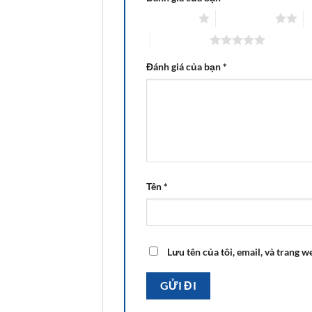
1 trên 5 sao
2 trên 5 sao
3
5 trên 5 sao
Đánh giá của bạn
*
Tên
*
Lưu tên của tôi, email, và trang w