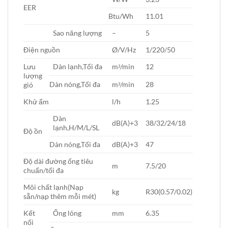
EER
Btu/Wh
11.01
Sao năng lượng
–
5
Điện nguồn
Ø/V/Hz
1/220/50
Lưu
Dàn lạnh,Tối đa
mᶟ/min
12
lượng
Dàn nóng,Tối đa
mᶟ/min
28
gió
Khử ẩm
l/h
1.25
Dàn
dB(A)+3
38/32/24/18
lạnh,H/M/L/SL
Độ ồn
Dàn nóng,Tối đa
dB(A)+3
47
Độ dài đường ống tiêu
m
7.5/20
chuẩn/tối đa
Môi chất lạnh(Nạp
kg
R30(0.57/0.02)
sẵn/nạp thêm mỗi mét)
Kết
Ống lỏng
mm
6.35
nối