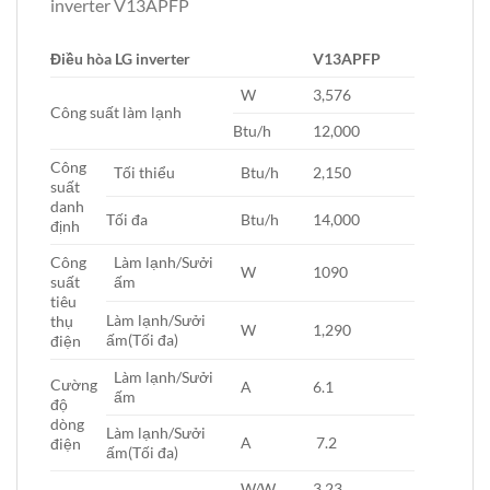
inverter V13APFP
Điều hòa LG inverter
V13APFP
W
3,576
Công suất làm lạnh
Btu/h
12,000
Công
Tối thiểu
Btu/h
2,150
suất
danh
Tối đa
Btu/h
14,000
định
Công
Làm lạnh/Sưởi
W
1090
suất
ấm
tiêu
Làm lạnh/Sưởi
thụ
W
1,290
ấm(Tối đa)
điện
Làm lạnh/Sưởi
Cường
A
6.1
ấm
độ
dòng
Làm lạnh/Sưởi
A
7.2
điện
ấm(Tối đa)
W/W
3.23