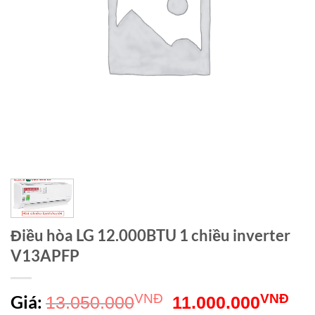
Điều hòa LG 12.000BTU 1 chiều inverter
V13APFP
Giá
Giá
Giá:
VNĐ
VNĐ
13.050.000
11.000.000