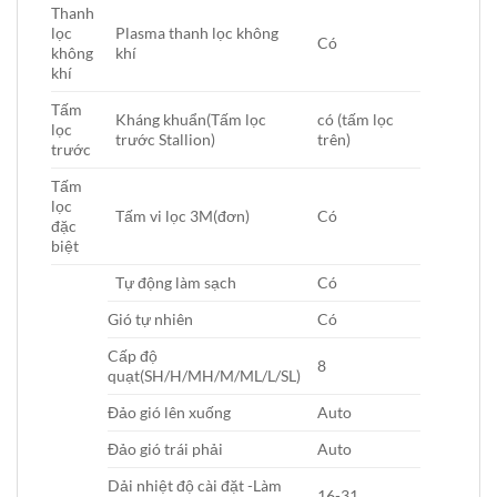
Thanh
lọc
Plasma thanh lọc không
Có
không
khí
khí
Tấm
Kháng khuẩn(Tấm lọc
có (tấm lọc
lọc
trước Stallion)
trên)
trước
Tấm
lọc
Tấm vi lọc 3M(đơn)
Có
đặc
biệt
Tự động làm sạch
Có
Gió tự nhiên
Có
Cấp độ
8
quạt(SH/H/MH/M/ML/L/SL)
Đảo gió lên xuống
Auto
Đảo gió trái phải
Auto
Dải nhiệt độ cài đặt -Làm
16-31