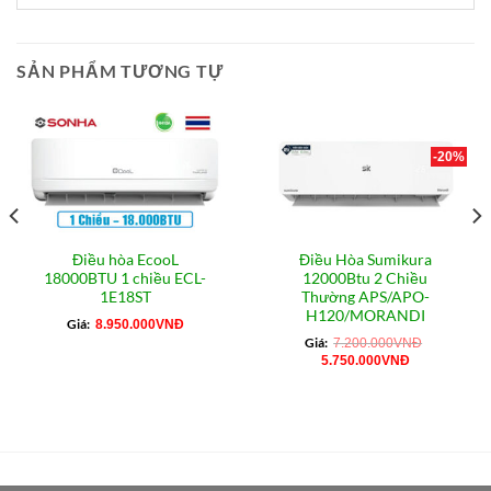
SẢN PHẨM TƯƠNG TỰ
-20%
Điều hòa EcooL
Điều Hòa Sumikura
18000BTU 1 chiều ECL-
12000Btu 2 Chiều
1E18ST
Thường APS/APO-
H120/MORANDI
Giá:
8.950.000
VNĐ
Giá:
7.200.000
VNĐ
Giá
Giá
5.750.000
VNĐ
gốc
hiện
là:
tại
7.200.000VNĐ.
là:
5.750.000VN