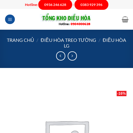
Chuyển
Hotline:
0936 246 628
-
0383 929 396
đến
nội
dung
TRANG CHỦ
/
ĐIỀU HÒA TREO TƯỜNG
/
ĐIỀU HÒA
LG
-16%