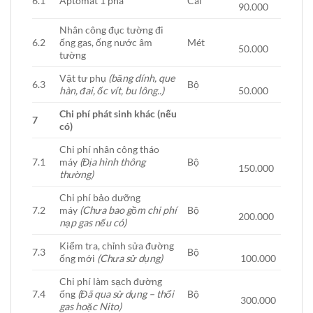
6.1
Aptomat 1 pha
Cái
90.000
Nhân công đục tường đi
6.2
ống gas, ống nước âm
Mét
50.000
tường
Vật tư phụ
(băng dính, que
6.3
Bộ
hàn, đai, ốc vít, bu lông..)
50.000
Chi phí phát sinh khác (nếu
7
có)
Chi phí nhân công tháo
7.1
máy
(Địa hình thông
Bộ
150.000
thường)
Chi phí bảo dưỡng
7.2
máy
(Chưa bao gồm chi phí
Bộ
200.000
nạp gas nếu có)
Kiểm tra, chỉnh sửa đường
7.3
Bộ
ống mới
(Chưa sử dụng)
100.000
Chi phí làm sạch đường
7.4
ống
(Đã qua sử dụng – thổi
Bộ
300.000
gas hoặc Nito)