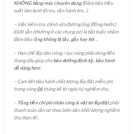
KHÔNG bằng máy chuyên dụng
(Đảm bảo hiệu
suất làm lạnh tối ưu, vận hành êm…)
– Việc kiểm tra, chỉnh sửa đường ống (đồng/nước)
đã đi sẵn (thường ở các chung cư) là bắt buộc nhằm
đảm bảo:
ống không bị tắc, gẫy hay hở
…
– Hạn chế lắp dàn nóng / cục nóng phải dùng đến
thang dây giúp cho
bảo dưỡng định kỳ, bảo hành
dễ dàng hơn
;
– Cam kết bảo hành chất lượng lắp đặt miễn phí
trong vòng
06
tháng kể từ ngày ký nghiệm thu.
–
Tổng tiền chi phí nhân công & vật tư lắp đặt
phải
thanh toán căn cứ theo biên bản khối lượng nghiệm
thu thực tế;