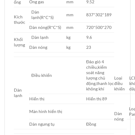
Ống gas
mm
9.52
ống
Dàn
mm
837*302*189
Kích
lạnh(R*C*S)
thước
Dàn nóng(R*C*S)
mm
720*500*270
Dàn lạnh
kg
9.6
Khối
lượng
Dàn nóng
kg
23
Đảo gió 4
chiều,kiểm
soát năng
Điều khiển
lượng chủ
Loại
LC
động,thanh lọc
điều
kh
không khí
khiển
dâ
Dàn
lạnh
Hiển thị
Hiển thị 89
Lo
Màn hình hiển thị
Dàn
Pa
nóng
Dàn ngưng tụ
Đồng