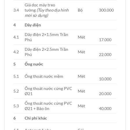
Giá dọc máy treo
3.4
tường
(Tùy theo địa hình
Bộ
300.000
mới sử dụng)
4
Dây điện
Dây điện 2×1.5mm Trần
4.1
Mét
Phú
17.000
Dây điện 2×2.5mm Trần
4.2
Mét
Phú
22.000
5
Ống nước
5.1
Ống thoát nước mềm
Mét
10.000
Ống thoát nước cứng PVC
5.2
Mét
Ø21
20.000
Ống thoát nước cứng PVC
5.3
Mét
Ø21 + Bảo ôn
40.000
6
Chi phí khác