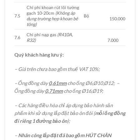
Chi phí khoan rút lõi tường
gạch 10-20cm
(Không áp
7.5
Bộ
dụng trường hợp khoan bê
150.000
tông)
Chi phí nạp gas
(R410A,
7.6
R32)
7.000
Quý khách hàng lưu ý:
– Giá trên chưa bao gồm thuế VAT 10%;
– Ống đồng dày
0,61mm
cho ống Ø6,Ø10,Ø12; –
Ống đồng dày
0,71mm
cho ống Ø16,Ø19;
– Các hãng điều hòa chỉ áp dụng bảo hành sản
phẩm khi sử dụng lắp đặt bảo ôn đôi (
mỗi ống đồng
đi riêng 1 đường bảo ôn
);
–
Nhân công lắp đặt đã bao gồm HÚT CHÂN