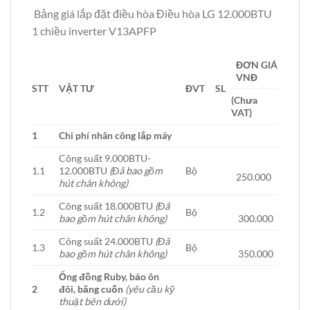
Bảng giá lắp đặt điều hòa Điều hòa LG 12.000BTU
1 chiều inverter V13APFP
ĐƠN GIÁ
VNĐ
STT
VẬT TƯ
ĐVT
SL
(Chưa
VAT)
1
Chi phí nhân công lắp máy
Công suất 9.000BTU-
1.1
12.000BTU
(Đã bao gồm
Bộ
250.000
hút chân không)
Công suất 18.000BTU
(Đã
1.2
Bộ
bao gồm hút chân không)
300.000
Công suất 24.000BTU
(Đã
1.3
Bộ
bao gồm hút chân không)
350.000
Ống đồng Ruby, bảo ôn
2
đôi, băng cuốn
(yêu cầu kỹ
thuật bên dưới)