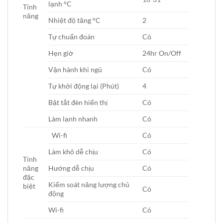
lạnh °C
Tính
năng
Nhiệt độ tăng °C
2
Tự chuẩn đoán
Có
Hẹn giờ
24hr On/Off
Vận hành khi ngủ
Có
Tự khởi động lại (Phút)
4
Bật tắt đèn hiển thị
Có
Làm lạnh nhanh
Có
Wi-fi
Có
Làm khô dễ chịu
Có
Tính
năng
Hướng dễ chịu
Có
đặc
Kiểm soát năng lượng chủ
biệt
Có
động
Wi-fi
Có