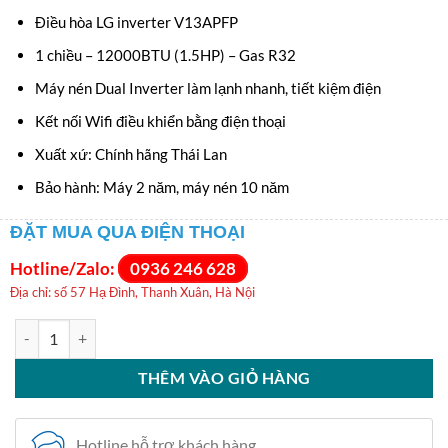
gốc
hiệ
Điều hòa LG inverter V13APFP
là:
tại
1 chiều – 12000BTU (1.5HP) – Gas R32
13.050.000VNĐ.
là:
Máy nén Dual Inverter làm lạnh nhanh, tiết kiệm điện
11
Kết nối Wifi điều khiển bằng điện thoại
Xuất xứ: Chính hãng Thái Lan
Bảo hành: Máy 2 năm, máy nén 10 năm
ĐẶT MUA QUA ĐIỆN THOẠI
Hotline/Zalo:
0936 246 628
Địa chỉ: số 57 Hạ Đình, Thanh Xuân, Hà Nội
Điều hòa LG 12.000BTU 1 chiều inverter V13APFP số lượng
THÊM VÀO GIỎ HÀNG
Hotline hỗ trợ khách hàng