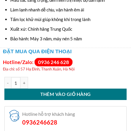
Làm lạnh nhanh dễ chịu, vận hành êm ái
Tấm lọc khử mùi giúp không khí trong lành
Xuất xứ: Chính hãng Trung Quốc
Bảo hành: Máy 3 năm, máy nén 5 năm
ĐẶT MUA QUA ĐIỆN THOẠI
Hotline/Zalo:
0936 246 628
Địa chỉ: số 57 Hạ Đình, Thanh Xuân, Hà Nội
Điều hòa Gree 18000 BTU 1 chiều AMORE18CN số lượng
THÊM VÀO GIỎ HÀNG
Hotline hỗ trợ khách hàng
0936246628