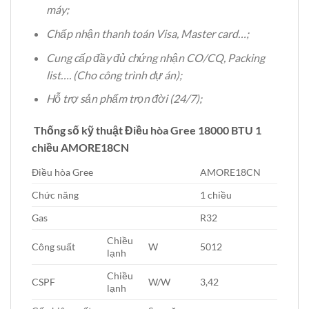
máy;
Chấp nhận thanh toán Visa, Master card…;
Cung cấp đầy đủ chứng nhận CO/CQ, Packing
list…. (Cho công trình dự án);
Hỗ trợ sản phẩm trọn đời (24/7);
Thống số kỹ thuật Điều hòa Gree 18000 BTU 1
chiều AMORE18CN
Điều hòa Gree
AMORE18CN
Chức năng
1 chiều
Gas
R32
Chiều
Công suất
W
5012
lạnh
Chiều
CSPF
W/W
3,42
lạnh