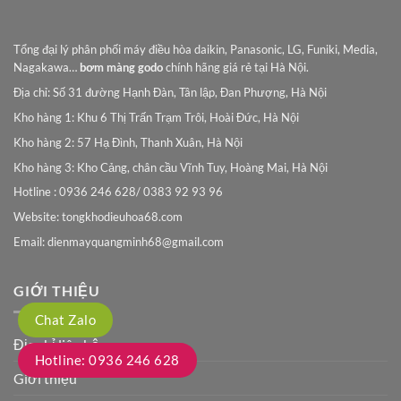
Tổng đại lý phân phối máy điều hòa daikin, Panasonic, LG, Funiki, Media,
Nagakawa…
bơm màng godo
chính hãng giá rẻ tại Hà Nội.
Địa chỉ: Số 31 đường Hạnh Đàn, Tân lập, Đan Phượng, Hà Nội
Kho hàng 1: Khu 6 Thị Trấn Trạm Trôi, Hoài Đức, Hà Nội
Kho hàng 2: 57 Hạ Đình, Thanh Xuân, Hà Nội
Kho hàng 3: Kho Cảng, chân cầu Vĩnh Tuy, Hoàng Mai, Hà Nội
Hotline : 0936 246 628/ 0383 92 93 96
Website: tongkhodieuhoa68.com
Email:
dienmayquangminh68@gmail.com
GIỚI THIỆU
Chat Zalo
Địa chỉ liên hệ
Hotline: 0936 246 628
Giới thiệu