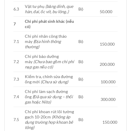
Vật tư phụ
(băng dính, que
6.3
Bộ
hàn, đai, ốc vít, bu lông..)
50.000
Chi phí phát sinh khác (nếu
7
có)
Chi phí nhân công tháo
7.1
máy
(Địa hình thông
Bộ
150.000
thường)
Chi phí bảo dưỡng
7.2
máy
(Chưa bao gồm chi phí
Bộ
200.000
nạp gas nếu có)
Kiểm tra, chỉnh sửa đường
7.3
Bộ
ống mới
(Chưa sử dụng)
100.000
Chi phí làm sạch đường
7.4
ống
(Đã qua sử dụng – thổi
Bộ
300.000
gas hoặc Nito)
Chi phí khoan rút lõi tường
gạch 10-20cm
(Không áp
7.5
Bộ
dụng trường hợp khoan bê
150.000
tông)