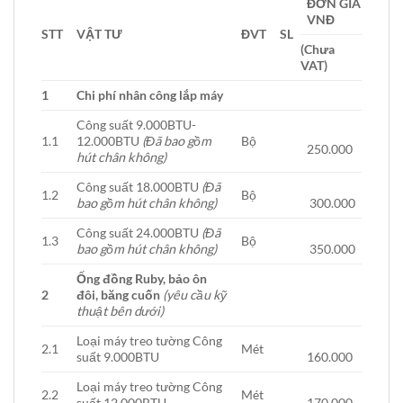
ĐƠN GIÁ
VNĐ
STT
VẬT TƯ
ĐVT
SL
(Chưa
VAT)
1
Chi phí nhân công lắp máy
Công suất 9.000BTU-
1.1
12.000BTU
(Đã bao gồm
Bộ
250.000
hút chân không)
Công suất 18.000BTU
(Đã
1.2
Bộ
bao gồm hút chân không)
300.000
Công suất 24.000BTU
(Đã
1.3
Bộ
bao gồm hút chân không)
350.000
Ống đồng Ruby, bảo ôn
2
đôi, băng cuốn
(yêu cầu kỹ
thuật bên dưới)
Loại máy treo tường Công
2.1
Mét
suất 9.000BTU
160.000
Loại máy treo tường Công
2.2
Mét
suất 12.000BTU
170.000