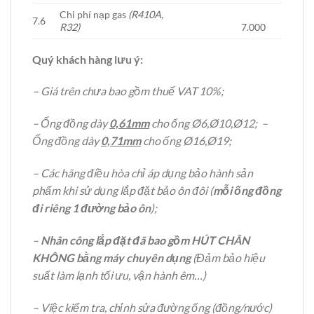
Chi phí nạp gas
(R410A,
7.6
R32)
7.000
Quý khách hàng lưu ý:
– Giá trên chưa bao gồm thuế VAT 10%;
– Ống đồng dày
0,61mm
cho ống Ø6,Ø10,Ø12; –
Ống đồng dày
0,71mm
cho ống Ø16,Ø19;
– Các hãng điều hòa chỉ áp dụng bảo hành sản
phẩm khi sử dụng lắp đặt bảo ôn đôi (
mỗi ống đồng
đi riêng 1 đường bảo ôn
);
–
Nhân công lắp đặt đã bao gồm HÚT CHÂN
KHÔNG bằng máy chuyên dụng
(Đảm bảo hiệu
suất làm lạnh tối ưu, vận hành êm…)
– Việc kiểm tra, chỉnh sửa đường ống (đồng/nước)