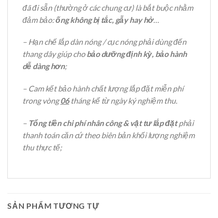
đã đi sẵn (thường ở các chung cư) là bắt buộc nhằm
đảm bảo:
ống không bị tắc, gẫy hay hở
…
– Hạn chế lắp dàn nóng / cục nóng phải dùng đến
thang dây giúp cho
bảo dưỡng định kỳ, bảo hành
dễ dàng hơn
;
– Cam kết bảo hành chất lượng lắp đặt miễn phí
trong vòng
06
tháng kể từ ngày ký nghiệm thu.
–
Tổng tiền chi phí nhân công & vật tư lắp đặt
phải
thanh toán căn cứ theo biên bản khối lượng nghiệm
thu thực tế;
SẢN PHẨM TƯƠNG TỰ