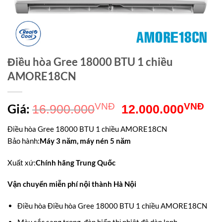
Điều hòa Gree 18000 BTU 1 chiều
AMORE18CN
Giá
Gi
Giá:
VNĐ
VNĐ
16.900.000
12.000.000
gốc
hiệ
Điều hòa Gree 18000 BTU 1 chiều AMORE18CN
là:
tại
Bảo hành
:
Máy 3 năm, máy nén 5 năm
16.900.000VNĐ.
là:
Xuất xứ
:
Chính hãng Trung Quốc
12
Vận chuyển miễn phí nội thành Hà Nội
Điều hòa Điều hòa Gree 18000 BTU 1 chiều AMORE18CN
Màu sắc sang trọng, đèn hiển thị nhiệt độ dàn lạnh