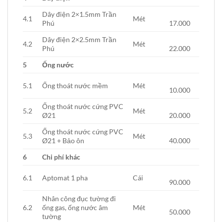
Dây điện 2×1.5mm Trần
4.1
Mét
Phú
17.000
Dây điện 2×2.5mm Trần
4.2
Mét
Phú
22.000
5
Ống nước
5.1
Ống thoát nước mềm
Mét
10.000
Ống thoát nước cứng PVC
5.2
Mét
Ø21
20.000
Ống thoát nước cứng PVC
5.3
Mét
Ø21 + Bảo ôn
40.000
6
Chi phí khác
6.1
Aptomat 1 pha
Cái
90.000
Nhân công đục tường đi
6.2
ống gas, ống nước âm
Mét
50.000
tường