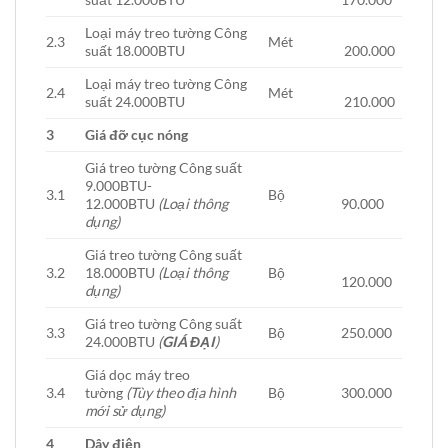
Loại máy treo tường Công
2.3
Mét
suất 18.000BTU
200.000
Loại máy treo tường Công
2.4
Mét
suất 24.000BTU
210.000
3
Giá đỡ cục nóng
Giá treo tường Công suất
9.000BTU-
3.1
Bộ
12.000BTU
(Loại thông
90.000
dụng)
Giá treo tường Công suất
3.2
18.000BTU
(Loại thông
Bộ
120.000
dụng)
Giá treo tường Công suất
3.3
Bộ
250.000
24.000BTU
(
GIÁ ĐẠI
)
Giá dọc máy treo
3.4
tường
(Tùy theo địa hình
Bộ
300.000
mới sử dụng)
4
Dây điện