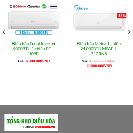
-15%
Điều hòa Ecool inverter
Điều hòa Midea 1 chiều
9000BTU 1 chiều ECL-
24.000BTU MSAFII-
1I09FL
24CRN8
Giá:
Giá:
6.300.000
VNĐ
13.000.000
VNĐ
Giá
Giá
11.000.000
VNĐ
gốc
hiện
là:
tại
13.000.000VNĐ.
là:
11.000.000