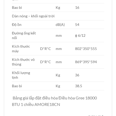
Bao bì
Kg
16
Dàn nóng – khối ngoài trời
Độ ồn
dB(A)
54
Đường ống kết
mm
ɸ 6/12
nối
Kích thước
D*R*C
mm
802*350*555
máy
Kích thước vỏ
D*R*C
mm
869*395*594
thùng
Khối lượng
Kg
36
tịnh
Bao bì
Kg
38.5
Bảng giá lắp đặt điều hòa Điều hòa Gree 18000
BTU 1 chiều AMORE18CN