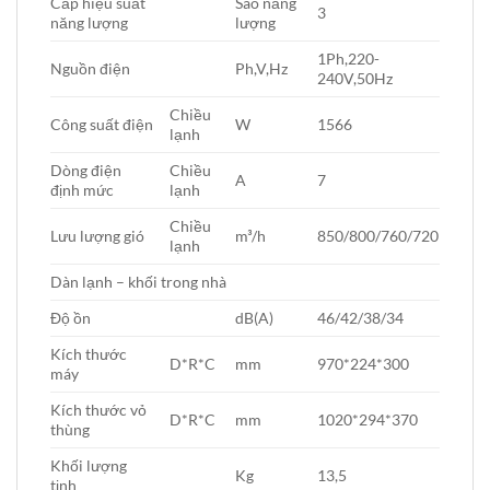
Cấp hiệu suất
Sao năng
3
năng lượng
lượng
1Ph,220-
Nguồn điện
Ph,V,Hz
240V,50Hz
Chiều
Công suất điện
W
1566
lạnh
Dòng điện
Chiều
A
7
định mức
lạnh
Chiều
Lưu lượng gió
m³/h
850/800/760/720
lạnh
Dàn lạnh – khối trong nhà
Độ ồn
dB(A)
46/42/38/34
Kích thước
D*R*C
mm
970*224*300
máy
Kích thước vỏ
D*R*C
mm
1020*294*370
thùng
Khối lượng
Kg
13,5
tịnh