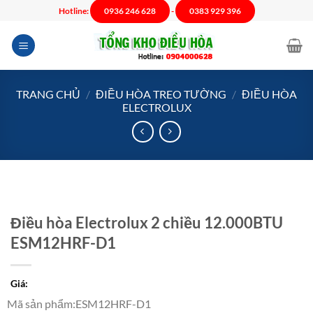
Chuyển
Hotline:
0936 246 628
-
0383 929 396
đến
nội
dung
TRANG CHỦ
/
ĐIỀU HÒA TREO TƯỜNG
/
ĐIỀU HÒA
ELECTROLUX
Điều hòa Electrolux 2 chiều 12.000BTU
ESM12HRF-D1
Giá:
Mã sản phẩm
:
ESM12HRF-D1