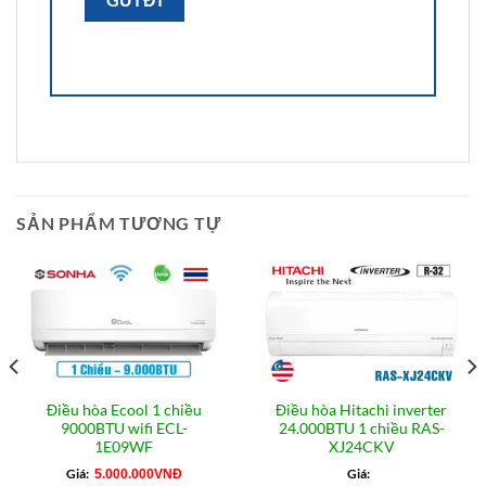
SẢN PHẨM TƯƠNG TỰ
Điều hòa Ecool 1 chiều
Điều hòa Hitachi inverter
9000BTU wifi ECL-
24.000BTU 1 chiều RAS-
1E09WF
XJ24CKV
Giá:
Giá:
5.000.000
VNĐ