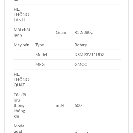
HỆ
THỐNG
LẠNH
Môi chất
Gram
R32/380g
lạnh
Máy nén
Type
Rotary
Model
KSM93V11UDZ
MFG
GMCC
HỆ
THỐNG
QUẠT
Tốc độ
lưu
thông
m3/h
600
không
khí
Model
quạt