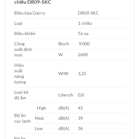
chiều DR09-SKC
Điều hòa Dairry
DR09-SKC
Loại
1 chiều
Điều khiển
Từ xa
Công
Btu/h
9.000
suất định
W
2600
mức
Hiệu
suất
W/W
3,25
năng
lượng
Loại bỏ
Liters/h
0,8
độ ẩm
High
dB(A)
42
Độ ồn
Med.
dB(A)
39
cục lạnh
Low
dB(A)
36
Độ ồn