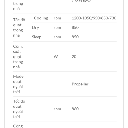
Cross flow
trong
nhà
Cooling
rpm
1200/1050/950/850/730
Tốc độ
quạt
Dry
rpm
850
trong
nhà
Sleep
rpm
850
Công
suất
quạt
W
20
trong
nhà
Model
quạt
Propeller
ngoài
trời
Tốc độ
quạt
rpm
860
ngoài
trời
Công