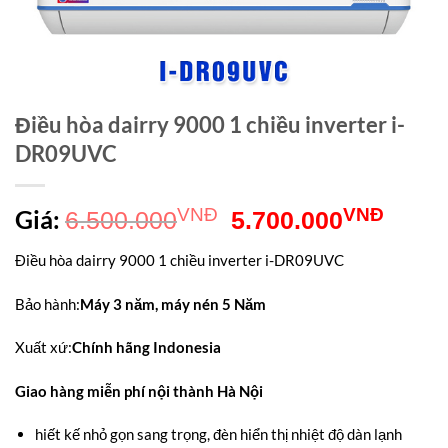
Điều hòa dairry 9000 1 chiều inverter i-
DR09UVC
Giá
Giá
Giá:
VNĐ
VNĐ
6.500.000
5.700.000
gốc
hiện
Điều hòa dairry 9000 1 chiều inverter i-DR09UVC
là:
tại
Bảo hành
:
Máy 3 năm, máy nén 5 Năm
6.500.000VNĐ.
là:
5.70
Xuất xứ
:
Chính hãng Indonesia
Giao hàng miễn phí nội thành Hà Nội
hiết kế nhỏ gọn sang trọng, đèn hiển thị nhiệt độ dàn lạnh