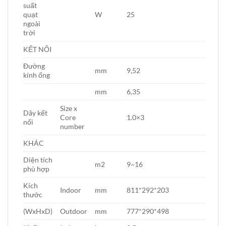
suất
quạt
W
25
ngoài
trời
KẾT NỐI
Đường
mm
9,52
kính ống
mm
6,35
Size x
Dây kết
Core
1.0×3
nối
number
KHÁC
Diện tích
m2
9~16
phù hợp
Kích
Indoor
mm
811*292*203
thước
(WxHxD)
Outdoor
mm
777*290*498