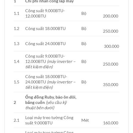
1
Chi phí nhân công lắp máy
Công suất 9.000BTU-
1.1
Bộ
12.000BTU
200.000
1.2
Công suất 18.000BTU
Bộ
250.000
1.3
Công suất 24.000BTU
Bộ
300.000
Công suất 9.000BTU-
1.4
12.000BTU
(máy inverter –
Bộ
250.000
tiết kiệm điện)
Công suất 18.000BTU-
1.5
24.000BTU
(máy inverter –
Bộ
350.000
tiết kiệm điện)
Ống đồng Ruby, bảo ôn đôi,
2
băng cuốn
(yêu cầu kỹ
thuật bên dưới)
Loại máy treo tường Công
2.1
Mét
suất 9.000BTU
160.000
Loại máy treo tường Công