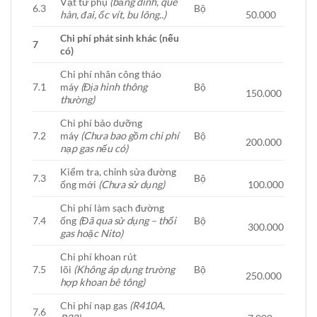
Vật tư phụ
(băng dính, que
6.3
Bộ
hàn, đai, ốc vít, bu lông..)
50.000
Chi phí phát sinh khác (nếu
7
có)
Chi phí nhân công tháo
7.1
máy
(Địa hình thông
Bộ
150.000
thường)
Chi phí bảo dưỡng
7.2
máy
(Chưa bao gồm chi phí
Bộ
200.000
nạp gas nếu có)
Kiểm tra, chỉnh sửa đường
7.3
Bộ
ống mới
(Chưa sử dụng)
100.000
Chi phí làm sạch đường
7.4
ống
(Đã qua sử dụng – thổi
Bộ
300.000
gas hoặc Nito)
Chi phí khoan rút
7.5
lõi
(Không áp dụng trường
Bộ
250.000
hợp khoan bê tông)
Chi phí nạp gas
(R410A,
7.6