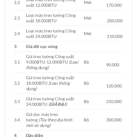
2.2
Mét
suất 12.000BTU
170.000
Loại máy treo tường Công
2.3
Mét
suất 18.000BTU
200.000
Loại máy treo tường Công
2.4
Mét
suất 24.000BTU
210.000
3
Giá đỡ cục nóng
Giá treo tường Công suất
3.1
9.000BTU-12.000BTU
(Loại
Bộ
90.000
thông dụng)
Giá treo tường Công suất
3.2
18.000BTU
(Loại thông
Bộ
120.000
dụng)
Giá treo tường Công suất
3.3
Bộ
250.000
24.000BTU
(
GIÁ ĐẠI
)
Giá dọc máy treo
3.4
tường
(Tùy theo địa hình
Bộ
300.000
mới sử dụng)
4
Dây điện