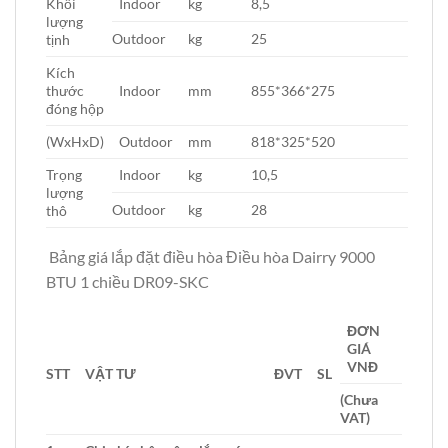
Khối
Indoor
kg
8,5
lượng
Outdoor
kg
25
tịnh
Kích
thước
Indoor
mm
855*366*275
đóng hộp
(WxHxD)
Outdoor
mm
818*325*520
Trọng
Indoor
kg
10,5
lượng
Outdoor
kg
28
thô
Bảng giá lắp đặt điều hòa Điều hòa Dairry 9000
BTU 1 chiều DR09-SKC
ĐƠN
GIÁ
VNĐ
STT
VẬT TƯ
ĐVT
SL
(Chưa
VAT)