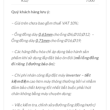
R32)
7.000
Quý khách hàng lưu ý:
– Giá trên chưa bao gồm thuế VAT 10%;
– Ống đồng dày
0,61mm
cho ống Ø6,Ø10,Ø12; –
Ống đồng dày
0,71mm
cho ống Ø16,Ø19;
– Các hãng điều hòa chỉ áp dụng bảo hành sản
phẩm khi sử dụng lắp đặt bảo ôn đôi (
mỗi ống đồng
đi riêng 1 đường bảo ôn
);
– Chi phí nhân công lắp đặt máy
inverter – tiết
kiệm điện
cao hơn máy thông thường bởi vì nhằm
đảm bảo chất lượng tốt nhất bắt buộc phải hút
chân không bằng máy chuyên dụng;
– Việc kiểm tra, chỉnh sửa đường ống (đồng/nước)