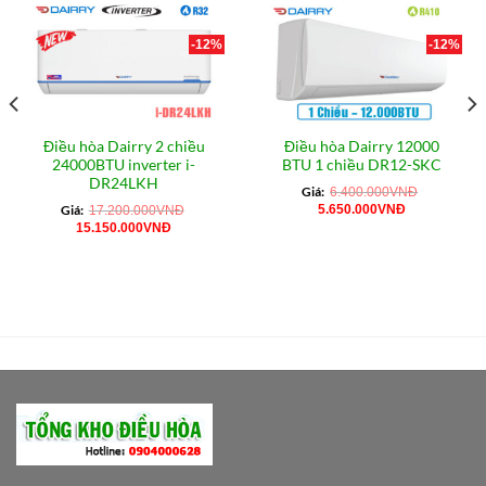
-12%
-12%
Điều hòa Dairry 2 chiều
Điều hòa Dairry 12000
24000BTU inverter i-
BTU 1 chiều DR12-SKC
DR24LKH
Giá:
6.400.000
VNĐ
Giá
Giá
Giá:
5.650.000
VNĐ
17.200.000
VNĐ
gốc
hiện
Giá
Giá
15.150.000
VNĐ
là:
tại
gốc
hiện
0VNĐ.
6.400.000VNĐ.
là:
là:
tại
5.650.000VN
17.200.000VNĐ.
là:
15.150.000VNĐ.