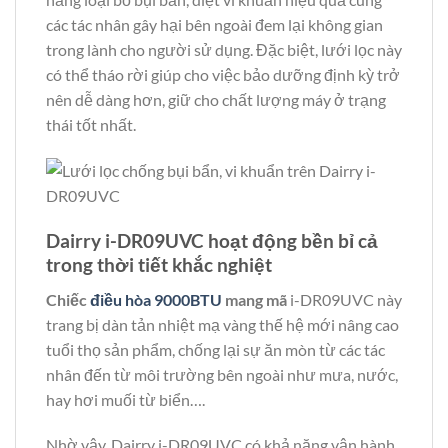
các tác nhân gây hại bên ngoài đem lại không gian
trong lành cho người sử dụng. Đặc biệt, lưới lọc này
có thể tháo rời giúp cho việc bảo dưỡng định kỳ trở
nên dễ dàng hơn, giữ cho chất lượng máy ở trạng
thái tốt nhất.
Dairry i-DR09UVC hoạt động bền bỉ cả
trong thời tiết khắc nghiệt
Chiếc
điều hòa 9000BTU
mang mã
i-DR09UVC này
trang bị dàn tản nhiệt mạ vàng thế hệ mới nâng cao
tuổi thọ sản phẩm, chống lại sự ăn mòn từ các tác
nhân đến từ môi trường bên ngoài như mưa, nước,
hay hơi muối từ biển….
Nhờ vậy, Dairry i-DR09UVC có khả năng vận hành