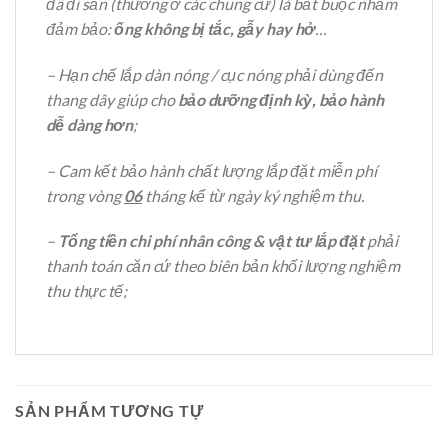
đã đi sẵn (thường ở các chung cư) là bắt buộc nhằm
đảm bảo:
ống không bị tắc, gẫy hay hở
…
– Hạn chế lắp dàn nóng / cục nóng phải dùng đến
thang dây giúp cho
bảo dưỡng định kỳ, bảo hành
dễ dàng hơn
;
– Cam kết bảo hành chất lượng lắp đặt miễn phí
trong vòng
06
tháng kể từ ngày ký nghiệm thu.
–
Tổng tiền chi phí nhân công & vật tư lắp đặt
phải
thanh toán căn cứ theo biên bản khối lượng nghiệm
thu thực tế;
SẢN PHẨM TƯƠNG TỰ