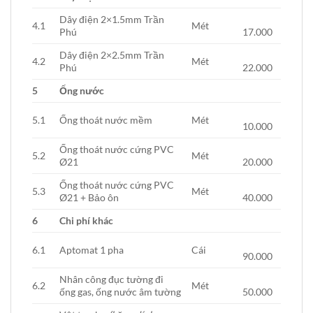
Dây điện 2×1.5mm Trần
4.1
Mét
Phú
17.000
Dây điện 2×2.5mm Trần
4.2
Mét
Phú
22.000
5
Ống nước
5.1
Ống thoát nước mềm
Mét
10.000
Ống thoát nước cứng PVC
5.2
Mét
Ø21
20.000
Ống thoát nước cứng PVC
5.3
Mét
Ø21 + Bảo ôn
40.000
6
Chi phí khác
6.1
Aptomat 1 pha
Cái
90.000
Nhân công đục tường đi
6.2
Mét
ống gas, ống nước âm tường
50.000