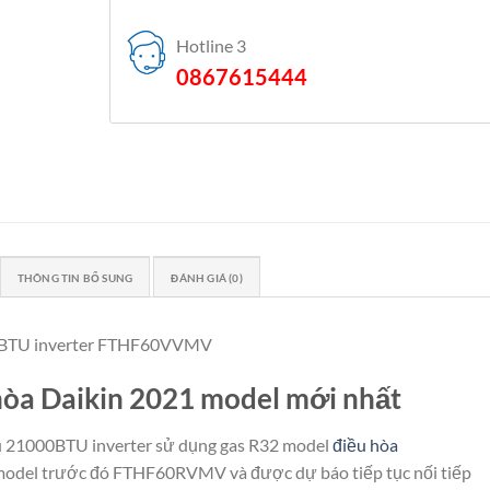
Hotline 3
0867615444
THÔNG TIN BỔ SUNG
ĐÁNH GIÁ (0)
000BTU inverter FTHF60VVMV
a Daikin 2021 model mới nhất
u 21000BTU inverter sử dụng gas R32 model
điều hòa
model trước đó FTHF60RVMV và được dự báo tiếp tục nối tiếp