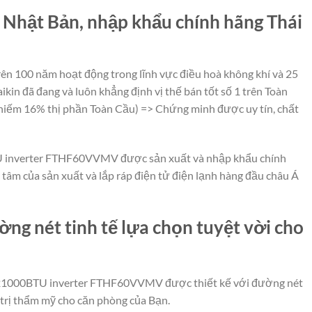
 Nhật Bản, nhập khẩu chính hãng Thái
rên 100 năm hoạt động trong lĩnh vực điều hoà không khí và 25
kin đã đang và luôn khẳng định vị thế bán tốt số 1 trên Toàn
 chiếm 16% thị phần Toàn Cầu) => Chứng minh được uy tín, chất
U inverter FTHF60VVMV được sản xuất và nhập khẩu chính
 tâm của sản xuất và lắp ráp điện tử điện lạnh hàng đầu châu Á
ờng nét tinh tế lựa chọn tuyệt vời cho
1000BTU inverter FTHF60VVMV được thiết kế với đường nét
á trị thẩm mỹ cho căn phòng của Bạn.