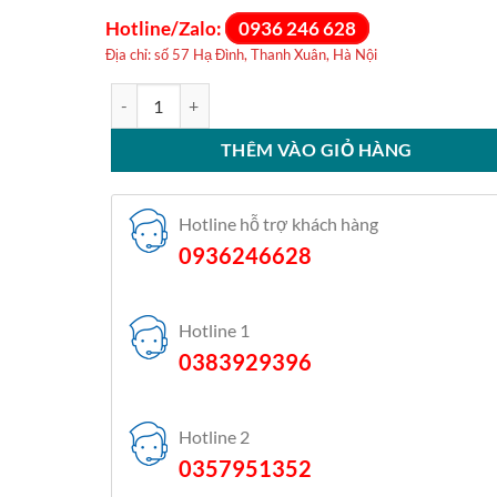
Hotline/Zalo:
0936 246 628
Địa chỉ: số 57 Hạ Đình, Thanh Xuân, Hà Nội
Điều hòa Daikin 2 chiều 21000BTU inverter FTHF60V
THÊM VÀO GIỎ HÀNG
Hotline hỗ trợ khách hàng
0936246628
Hotline 1
0383929396
Hotline 2
0357951352