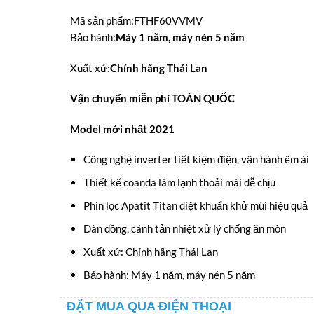
gốc
hiện
Mã sản phẩm
:
FTHF60VVMV
là:
tại
Bảo hành
:
Máy 1 năm, máy nén 5 năm
29.600.000VNĐ.
là:
Xuất xứ
:
Chính hãng Thái Lan
27.500.000VNĐ
Vận chuyển miễn phí TOÀN QUỐC
Model mới nhất 2021
Công nghệ inverter tiết kiệm điện, vận hành êm ái
Thiết kế coanda làm lạnh thoải mái dễ chịu
Phin lọc Apatit Titan diệt khuẩn khử mùi hiệu quả
Dàn đồng, cánh tản nhiệt xử lý chống ăn mòn
Xuất xứ: Chính hãng Thái Lan
Bảo hành: Máy 1 năm, máy nén 5 năm
ĐẶT MUA QUA ĐIỆN THOẠI