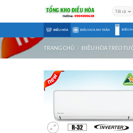
Chuyển
đến
nội
dung
ĐIỀU H
ĐIỀU HÒA
ĐIỀU HOÀ ÂM TRẦN
TRANG CHỦ
/
ĐIỀU HÒA TREO T