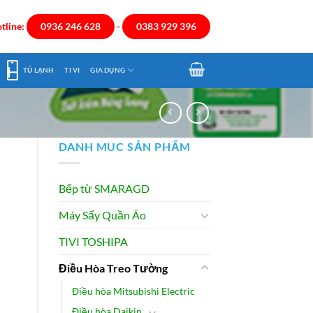
tline:
0936 246 628
-
0383 929 396
TỦ LẠNH
TI VI
GIA DỤNG
DANH MUC SẢN PHẨM
Bếp từ SMARAGD
Máy Sấy Quần Áo
TIVI TOSHIPA
Điều Hòa Treo Tường
Điều hòa Mitsubishi Electric
Điều hòa Daikin