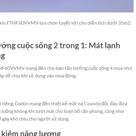
kin FTHF60VVMV lựa chọn tuyệt vời cho diện tích dưới 35m2:
ưởng cuộc sống 2 trong 1: Mát lạnh
ng
THF60VVMV mang đến cho bạn tận hưởng cuộc sống 4 mùa như
áp dễ chịu khi sử dụng vào mùa đông.
i tiếng, Daikin mang đến thiết kế mặt nạ Coanda độc đáo đưa
lại luồng không khí tươi mát cho toàn bộ căn phòng, cũng như
ể gây khó chịu cho người sử dụng.
t kiệm năng lượng