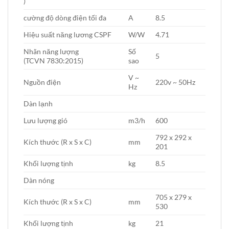
)
cường độ dòng điện tối đa
A
8.5
Hiệu suất năng lương CSPF
W/W
4.71
Nhãn năng lượng
Số
5
(TCVN 7830:2015)
sao
V ~
Nguồn điện
220v ~ 50Hz
Hz
Dàn lạnh
Lưu lượng gió
m3/h
600
792 x 292 x
Kích thước (R x S x C)
mm
201
Khối lượng tịnh
kg
8.5
Dàn nóng
705 x 279 x
Kích thước (R x S x C)
mm
530
Khối lượng tịnh
kg
21