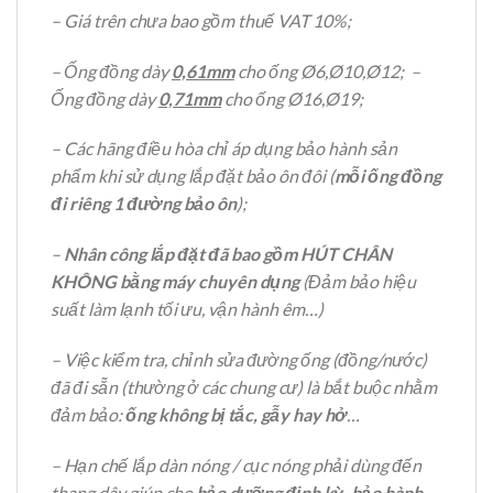
– Giá trên chưa bao gồm thuế VAT 10%;
– Ống đồng dày
0,61mm
cho ống Ø6,Ø10,Ø12; –
Ống đồng dày
0,71mm
cho ống Ø16,Ø19;
– Các hãng điều hòa chỉ áp dụng bảo hành sản
phẩm khi sử dụng lắp đặt bảo ôn đôi (
mỗi ống đồng
đi riêng 1 đường bảo ôn
);
–
Nhân công lắp đặt đã bao gồm HÚT CHÂN
KHÔNG bằng máy chuyên dụng
(Đảm bảo hiệu
suất làm lạnh tối ưu, vận hành êm…)
– Việc kiểm tra, chỉnh sửa đường ống (đồng/nước)
đã đi sẵn (thường ở các chung cư) là bắt buộc nhằm
đảm bảo:
ống không bị tắc, gẫy hay hở
…
– Hạn chế lắp dàn nóng / cục nóng phải dùng đến
thang dây giúp cho
bảo dưỡng định kỳ, bảo hành