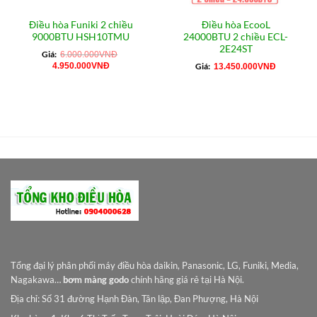
Điều hòa Funiki 2 chiều
Điều hòa EcooL
9000BTU HSH10TMU
24000BTU 2 chiều ECL-
2E24ST
Giá:
6.000.000
VNĐ
Giá
Giá
4.950.000
VNĐ
Giá:
13.450.000
VNĐ
gốc
hiện
là:
tại
6.000.000VNĐ.
là:
4.950.000VNĐ.
Tổng đại lý phân phối máy điều hòa daikin, Panasonic, LG, Funiki, Media,
Nagakawa…
bơm màng godo
chính hãng giá rẻ tại Hà Nội.
Địa chỉ: Số 31 đường Hạnh Đàn, Tân lập, Đan Phượng, Hà Nội