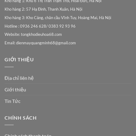
Kho hàng 1: Khu 6 Thị Trấn Trạm Trôi, Hoài Đức, Hà Nội
Kho hàng 2: 57 Hạ Đình, Thanh Xuân, Hà Nội
Kho hàng 3: Kho Cảng, chân cầu Vĩnh Tuy, Hoàng Mai, Hà Nội
Hotline : 0936 246 628/ 0383 92 93 96
Website: tongkhodieuhoa68.com
Email:
dienmayquangminh68@gmail.com
GIỚI THIỆU
Địa chỉ liên hệ
Giới thiệu
Tin Tức
CHÍNH SÁCH
Chính sách thanh toán