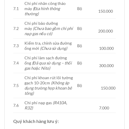
Chi phí nhân công tháo
7.1
máy
(Địa hình thông
Bộ
150.000
thường)
Chi phí bảo dưỡng
7.2
máy
(Chưa bao gồm chi phí
Bộ
200.000
nạp gas nếu có)
Kiểm tra, chỉnh sửa đường
7.3
Bộ
ống mới
(Chưa sử dụng)
100.000
Chi phí làm sạch đường
7.4
ống
(Đã qua sử dụng – thổi
Bộ
300.000
gas hoặc Nito)
Chi phí khoan rút lõi tường
gạch 10-20cm
(Không áp
7.5
Bộ
dụng trường hợp khoan bê
150.000
tông)
Chi phí nạp gas
(R410A,
7.6
R32)
7.000
Quý khách hàng lưu ý: