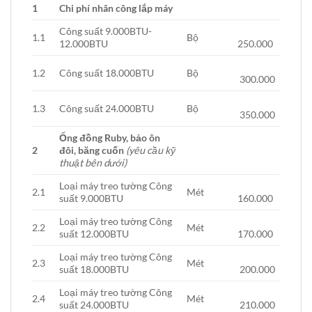
1
Chi phí nhân công lắp máy
Công suất 9.000BTU-
1.1
Bộ
12.000BTU
250.000
1.2
Công suất 18.000BTU
Bộ
300.000
1.3
Công suất 24.000BTU
Bộ
350.000
Ống đồng Ruby, bảo ôn
2
đôi, băng cuốn
(yêu cầu kỹ
thuật bên dưới)
Loại máy treo tường Công
2.1
Mét
suất 9.000BTU
160.000
Loại máy treo tường Công
2.2
Mét
suất 12.000BTU
170.000
Loại máy treo tường Công
2.3
Mét
suất 18.000BTU
200.000
Loại máy treo tường Công
2.4
Mét
suất 24.000BTU
210.000