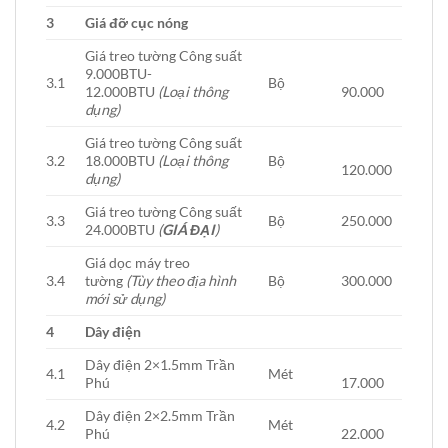
3
Giá đỡ cục nóng
Giá treo tường Công suất
9.000BTU-
3.1
Bộ
12.000BTU
(Loại thông
90.000
dụng)
Giá treo tường Công suất
3.2
18.000BTU
(Loại thông
Bộ
120.000
dụng)
Giá treo tường Công suất
3.3
Bộ
250.000
24.000BTU
(
GIÁ ĐẠI
)
Giá dọc máy treo
3.4
tường
(Tùy theo địa hình
Bộ
300.000
mới sử dụng)
4
Dây điện
Dây điện 2×1.5mm Trần
4.1
Mét
Phú
17.000
Dây điện 2×2.5mm Trần
4.2
Mét
Phú
22.000