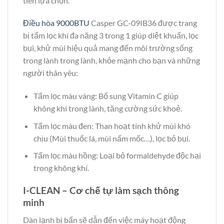
tiên lựa chọn.
Điều hòa 9000BTU
Casper GC-09IB36 được trang
bị tấm lọc khí đa năng 3 trong 1 giúp diệt khuẩn, lọc
bụi, khử mùi hiệu quả mang đến môi trường sống
trong lành trong lành, khỏe mạnh cho bạn và những
người thân yêu:
Tấm lọc màu vàng: Bổ sung Vitamin C giúp
không khí trong lành, tăng cường sức khoẻ.
Tấm lọc màu đen: Than hoạt tính khử mùi khó
chịu (Mùi thuốc lá, mùi nấm mốc…), lọc bỏ bụi.
Tấm lọc màu hồng: Loại bỏ formaldehyde độc hại
trong không khí.
I-CLEAN – Cơ chế tự làm sạch thông
minh
Dàn lạnh bị bẩn sẽ dẫn đến việc máy hoạt động