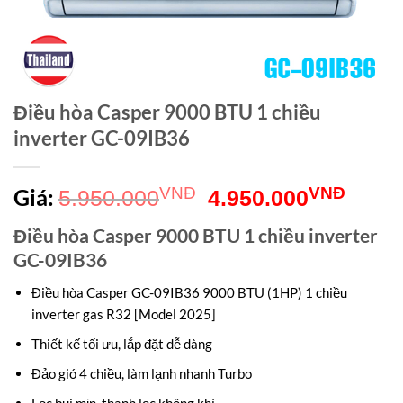
Điều hòa Casper 9000 BTU 1 chiều
inverter GC-09IB36
Giá
Giá
Giá:
VNĐ
VNĐ
5.950.000
4.950.000
gốc
hiện
Điều hòa Casper 9000 BTU 1 chiều inverter
là:
tại
GC-09IB36
5.950.000VNĐ.
là:
Điều hòa Casper GC-09IB36 9000 BTU (1HP) 1 chiều
4.95
inverter gas R32 [Model 2025]
Thiết kế tối ưu, lắp đặt dễ dàng
Đảo gió 4 chiều, làm lạnh nhanh Turbo
Lọc bụi mịn, thanh lọc không khí