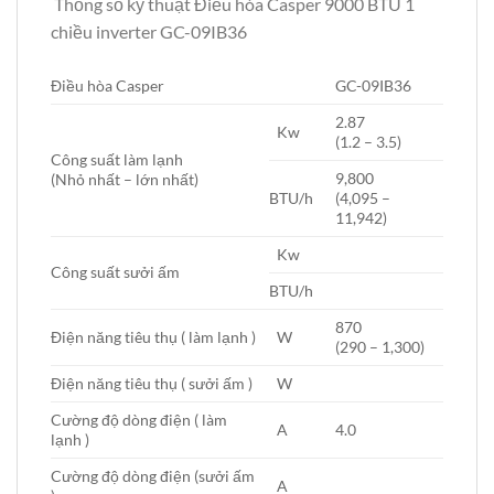
Thống số kỹ thuật Điều hòa Casper 9000 BTU 1
chiều inverter GC-09IB36
Điều hòa Casper
GC-09IB36
2.87
Kw
(1.2 – 3.5)
Công suất làm lạnh
9,800
(Nhỏ nhất – lớn nhất)
BTU/h
(4,095 –
11,942)
Kw
Công suất sưởi ấm
BTU/h
870
Điện năng tiêu thụ ( làm lạnh )
W
(290 – 1,300)
Điện năng tiêu thụ ( sưởi ấm )
W
Cường độ dòng điện ( làm
A
4.0
lạnh )
Cường độ dòng điện (sưởi ấm
A