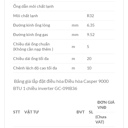
Ống dẫn môi chất lạnh
Môi chất lạnh
R32
Đường kính ống lỏng
mm
6.35
Đường kính ống gas
mm
9.52
Chiều dài ống chuẩn
m
5
(Không cần nạp thêm )
Chiều dài ống tối đa
m
20
Chênh lệch độ cao tối đa
m
10
Bảng giá lắp đặt điều hòa Điều hòa Casper 9000
BTU 1 chiều inverter GC-09IB36
ĐƠN GIÁ
VNĐ
STT
VẬT TƯ
ĐVT
SL
(Chưa
VAT)