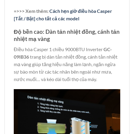
=>>> Xem thêm:
Cách hẹn giờ điều hòa Casper
[Tắt / Bật] cho tất cả các model
Độ bền cao: Dàn tản nhiệt đồng, cánh tản
nhiệt mạ vàng
Điều hòa Casper 1 chiều 9000BTU Inverter
GC-
09IB36
trang bị dàn tản nhiệt đồng, cánh tản nhiệt
mạ vàng giúp tăng hiệu năng làm lạnh, ngăn ngừa
sự bào mòn từ các tác nhân bên ngoài như mưa,
nước muối… và kéo dài tuổi thọ của máy.