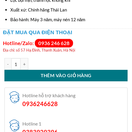
Xuất xứ: Chính hãng Thái Lan
Bảo hành: Máy 3 năm, máy nén 12 năm
ĐẶT MUA QUA ĐIỆN THOẠI
Hotline/Zalo:
0936 246 628
Địa chỉ: số 57 Hạ Đình, Thanh Xuân, Hà Nội
Điều hòa Casper 9000 BTU 1 chiều inverter GC-09IB36 số lượng
THÊM VÀO GIỎ HÀNG
Hotline hỗ trợ khách hàng
0936246628
Hotline 1
0383929396