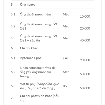
5
Ống nước
5.1
Ống thoát nước mềm
Mét
10.000
Ống thoát nước cứng PVC
5.2
Mét
Ø21
20.000
Ống thoát nước cứng PVC
5.3
Mét
Ø21 + Bảo ôn
40.000
6
Chi phí khác
6.1
Aptomat 1 pha
Cái
90.000
Nhân công đục tường đi
6.2
ống gas, ống nước âm
Mét
50.000
tường
Vật tư phụ
(băng dính, que
6.3
Bộ
hàn, đai, ốc vít, bu lông..)
50.000
Chi phí phát sinh khác (nếu
7
có)