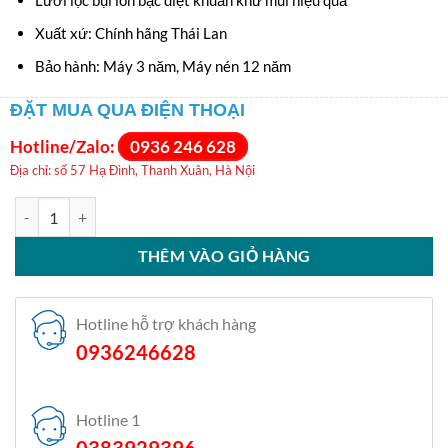
Xuất xứ: Chính hãng Thái Lan
Bảo hành: Máy 3 năm, Máy nén 12 năm
ĐẶT MUA QUA ĐIỆN THOẠI
Hotline/Zalo:
0936 246 628
Địa chỉ: số 57 Hạ Đình, Thanh Xuân, Hà Nội
Điều hòa Casper 1 chiều inverter 24000BTU TC-24IS36 số lượng
THÊM VÀO GIỎ HÀNG
Hotline hỗ trợ khách hàng
0936246628
Hotline 1
0383929396