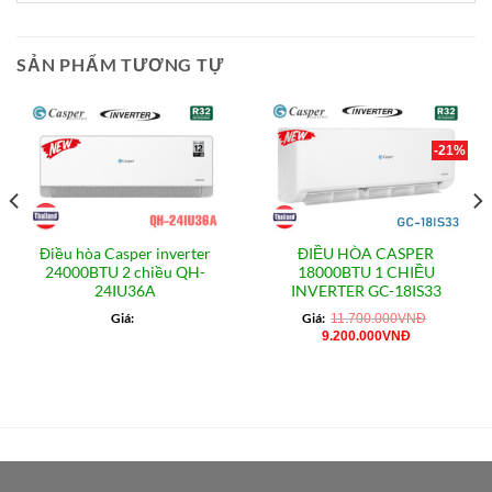
SẢN PHẨM TƯƠNG TỰ
-21%
Điều hòa Casper inverter
ĐIỀU HÒA CASPER
24000BTU 2 chiều QH-
18000BTU 1 CHIỀU
24IU36A
INVERTER GC-18IS33
Giá:
Giá:
11.700.000
VNĐ
Giá
Giá
9.200.000
VNĐ
gốc
hiện
là:
tại
VNĐ.
11.700.000VNĐ.
là:
9.200.000VN