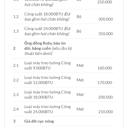
250.000
hút chân không)
Công suất 18.000BTU
(Đã
1.2
Bộ
bao gồm hút chân không)
300.000
Công suất 24.000BTU
(Đã
1.3
Bộ
bao gồm hút chân không)
350.000
Ống đồng Ruby, bảo ôn
2
đôi, băng cuốn
(yêu cầu kỹ
thuật bên dưới)
Loại máy treo tường Công
2.1
Mét
suất 9.000BTU
160.000
Loại máy treo tường Công
2.2
Mét
suất 12.000BTU
170.000
Loại máy treo tường Công
2.3
Mét
suất 18.000BTU
200.000
Loại máy treo tường Công
2.4
Mét
suất 24.000BTU
210.000
3
Giá đỡ cục nóng