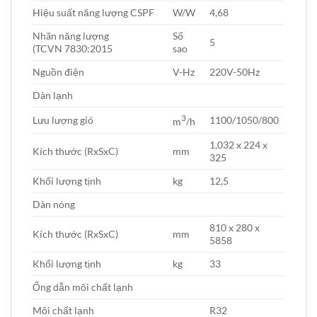
Hiệu suất năng lượng CSPF
W/W
4,68
Nhãn năng lượng
Số
5
(TCVN 7830:2015
sao
Nguồn điện
V-Hz
220V-50Hz
Dàn lạnh
3
Lưu lượng gió
1100/1050/800
m
/h
1,032 x 224 x
Kích thước (RxSxC)
mm
325
Khối lượng tịnh
kg
12,5
Dàn nóng
810 x 280 x
Kích thước (RxSxC)
mm
5858
Khối lượng tịnh
kg
33
Ống dẫn môi chất lạnh
Môi chất lạnh
R32