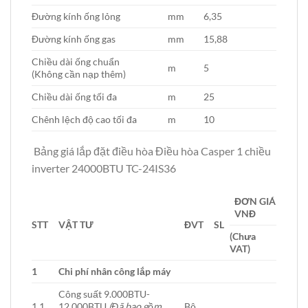
Đường kính ống lỏng
mm
6,35
Đường kính ống gas
mm
15,88
Chiều dài ống chuẩn
m
5
(Không cần nạp thêm)
Chiều dài ống tối đa
m
25
Chênh lệch độ cao tối đa
m
10
Bảng giá lắp đặt điều hòa Điều hòa Casper 1 chiều
inverter 24000BTU TC-24IS36
ĐƠN GIÁ
VNĐ
STT
VẬT TƯ
ĐVT
SL
(Chưa
VAT)
1
Chi phí nhân công lắp máy
Công suất 9.000BTU-
1.1
12.000BTU
(Đã bao gồm
Bộ