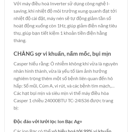
Với máy điều hoà Inverter sử dụng công nghệ I-
saving, khi nhiệt độ môi trường xung quanh đạt tới
nhiệt độ cài đặt, máy nén sẽ tự động giảm tần số
hoạt động xuống còn 1Hz, giúp giảm điện năng tiêu
thụ, giúp bạn tiết kiệm 1 khoản tiền điện hằng
tháng.
CHẲNG sợ vi khuẩn, nấm mốc, bụi mịn
Casper hiểu rằng: Ô nhiễm không khí vừa là nguyên
nhân hình thành, vừa là yếu tố làm ảnh hưởng
nghiêm trọng thêm một số bệnh liên quan đến hô
hấp: Sổ mũi, Cúm A, vi rút, và các bệnh tim mạch,…
Các hạt bụi mịn và siêu mịn vì thế máy điều hòa
Casper 1 chiều 24000BTU TC-24IS36 được trang
bị:
Độc đáo với lưới lọc Ion Bạc Ag+
Các ion Bạc có thể
vô hiệu hoá tới 99% vi khuẩn,