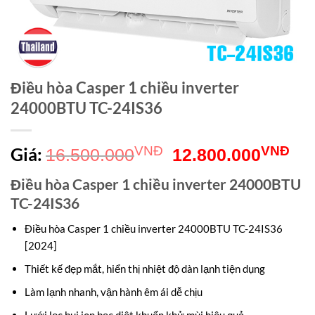
Điều hòa Casper 1 chiều inverter
24000BTU TC-24IS36
Giá
Gi
Giá:
VNĐ
VNĐ
16.500.000
12.800.000
gốc
hiệ
Điều hòa Casper 1 chiều inverter 24000BTU
là:
tại
TC-24IS36
16.500.000VNĐ.
là:
Điều hòa Casper 1 chiều inverter 24000BTU TC-24IS36
12
[2024]
Thiết kế đẹp mắt, hiển thị nhiệt độ dàn lạnh tiện dụng
Làm lạnh nhanh, vận hành êm ái dễ chịu
Lưới lọc bụi ion bạc diệt khuẩn khử mùi hiệu quả