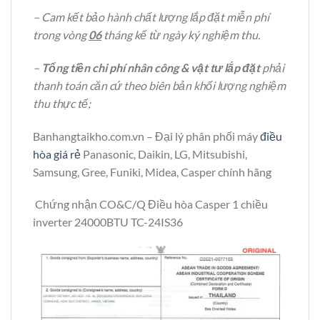
– Cam kết bảo hành chất lượng lắp đặt miễn phí
trong vòng
06
tháng kể từ ngày ký nghiệm thu.
–
Tổng tiền chi phí nhân công & vật tư lắp đặt
phải
thanh toán căn cứ theo biên bản khối lượng nghiệm
thu thực tế;
Banhangtaikho.com.vn – Đại lý phân phối máy
điều
hòa giá rẻ
Panasonic, Daikin, LG, Mitsubishi,
Samsung, Gree, Funiki, Midea, Casper chính hãng
Chứng nhận CO&C/Q Điều hòa Casper 1 chiều
inverter 24000BTU TC-24IS36