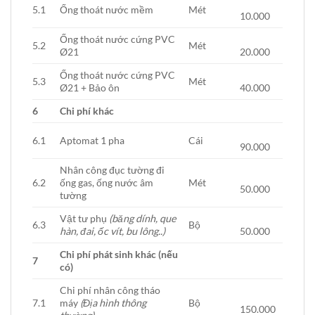
5.1
Ống thoát nước mềm
Mét
10.000
Ống thoát nước cứng PVC
5.2
Mét
Ø21
20.000
Ống thoát nước cứng PVC
5.3
Mét
Ø21 + Bảo ôn
40.000
6
Chi phí khác
6.1
Aptomat 1 pha
Cái
90.000
Nhân công đục tường đi
6.2
ống gas, ống nước âm
Mét
50.000
tường
Vật tư phụ
(băng dính, que
6.3
Bộ
hàn, đai, ốc vít, bu lông..)
50.000
Chi phí phát sinh khác (nếu
7
có)
Chi phí nhân công tháo
7.1
máy
(Địa hình thông
Bộ
150.000