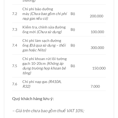
thường)
Chi phí bảo dưỡng
7.2
máy
(Chưa bao gồm chi phí
Bộ
200.000
nạp gas nếu có)
Kiểm tra, chỉnh sửa đường
7.3
Bộ
ống mới
(Chưa sử dụng)
100.000
Chi phí làm sạch đường
7.4
ống
(Đã qua sử dụng – thổi
Bộ
300.000
gas hoặc Nito)
Chi phí khoan rút lõi tường
gạch 10-20cm
(Không áp
7.5
Bộ
dụng trường hợp khoan bê
150.000
tông)
Chi phí nạp gas
(R410A,
7.6
R32)
7.000
Quý khách hàng lưu ý:
– Giá trên chưa bao gồm thuế VAT 10%;