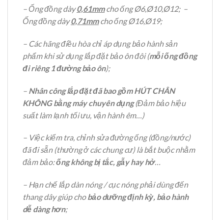
– Ống đồng dày
0,61mm
cho ống Ø6,Ø10,Ø12; –
Ống đồng dày
0,71mm
cho ống Ø16,Ø19;
– Các hãng điều hòa chỉ áp dụng bảo hành sản
phẩm khi sử dụng lắp đặt bảo ôn đôi (
mỗi ống đồng
đi riêng 1 đường bảo ôn
);
–
Nhân công lắp đặt đã bao gồm HÚT CHÂN
KHÔNG bằng máy chuyên dụng
(Đảm bảo hiệu
suất làm lạnh tối ưu, vận hành êm…)
– Việc kiểm tra, chỉnh sửa đường ống (đồng/nước)
đã đi sẵn (thường ở các chung cư) là bắt buộc nhằm
đảm bảo:
ống không bị tắc, gẫy hay hở
…
– Hạn chế lắp dàn nóng / cục nóng phải dùng đến
thang dây giúp cho
bảo dưỡng định kỳ, bảo hành
dễ dàng hơn
;