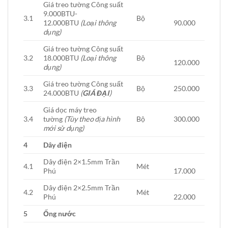
Giá treo tường Công suất
9.000BTU-
3.1
Bộ
12.000BTU
(Loại thông
90.000
dụng)
Giá treo tường Công suất
3.2
18.000BTU
(Loại thông
Bộ
120.000
dụng)
Giá treo tường Công suất
3.3
Bộ
250.000
24.000BTU
(
GIÁ ĐẠI
)
Giá dọc máy treo
3.4
tường
(Tùy theo địa hình
Bộ
300.000
mới sử dụng)
4
Dây điện
Dây điện 2×1.5mm Trần
4.1
Mét
Phú
17.000
Dây điện 2×2.5mm Trần
4.2
Mét
Phú
22.000
5
Ống nước