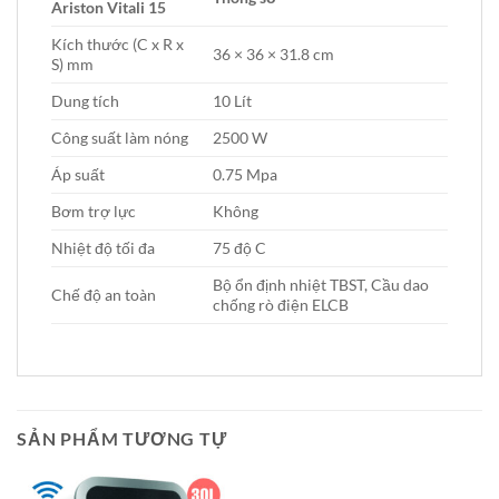
Ariston Vitali 15
Kích thước (C x R x
36 × 36 × 31.8 cm
S) mm
Dung tích
10 Lít
Công suất làm nóng
2500 W
Áp suất
0.75 Mpa
Bơm trợ lực
Không
Nhiệt độ tối đa
75 độ C
Bộ ổn định nhiệt TBST, Cầu dao
Chế độ an toàn
chống rò điện ELCB
SẢN PHẨM TƯƠNG TỰ