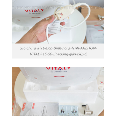
cục-chống-giật-elcb-Bình-nóng-lạnh-ARISTON-
VITALY-15-30-lít-vuông-gián-tiếp-2