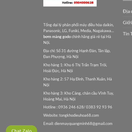
Địa 
Giới
Tổng đại lý phân phối máy điều hòa daikin,
Panasonic, LG, Funiki, Media, Nagakawa…
Tin 
bơm màng godo
chính hãng giá rẻ tại Hà
Nội.
Địa chỉ: Số 31 đường Hạnh Đàn, Tân lập,
Đan Phượng, Hà Nội
Kho hàng 1: Khu 6 Thị Trấn Trạm Trôi,
Hoài Đức, Hà Nội
Kho hàng 2: 57 Hạ Đình, Thanh Xuân, Hà
Nội
Kho hàng 3: Kho Cảng, chân cầu Vĩnh Tuy,
Hoàng Mai, Hà Nội
Hotline : 0936 246 628/ 0383 92 93 96
Website: tongkhodieuhoa68.com
Email:
dienmayquangminh68@gmail.com
Chat Zalo