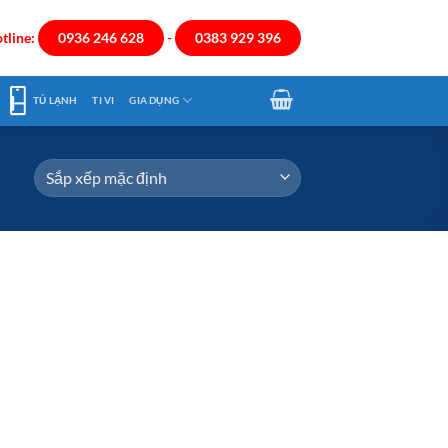
tline:
0936 246 628
-
0383 929 396
TỦ LẠNH
TI VI
GIA DỤNG