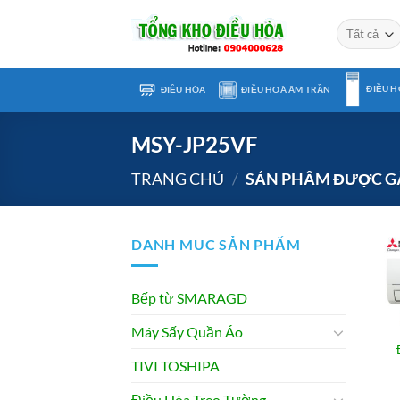
Chuyển
đến
nội
dung
ĐIỀU H
ĐIỀU HÒA
ĐIỀU HOÀ ÂM TRẦN
MSY-JP25VF
TRANG CHỦ
/
SẢN PHẨM ĐƯỢC GẮ
DANH MUC SẢN PHẨM
Bếp từ SMARAGD
Máy Sấy Quần Áo
TIVI TOSHIPA
Điều Hòa Treo Tường