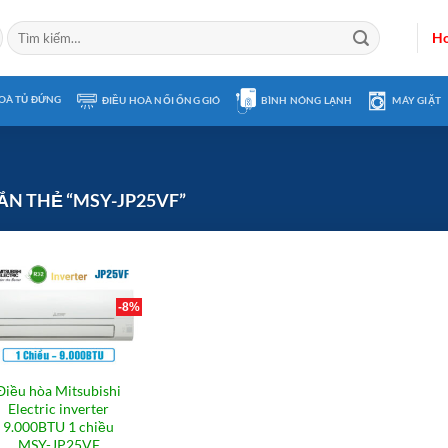
Tìm
Ho
kiếm:
OÀ TỦ ĐỨNG
ĐIỀU HOÀ NỐI ỐNG GIÓ
BÌNH NÓNG LẠNH
MÁY GIẶT
N THẺ “MSY-JP25VF”
-8%
Điều hòa Mitsubishi
Electric inverter
9.000BTU 1 chiều
MSY-JP25VF