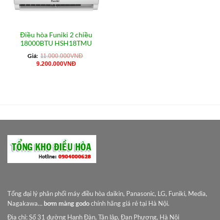
Điều hòa Funiki 2 chiều
18000BTU HSH18TMU
Giá:
11.000.000
VNĐ
Giá
Giá
9.200.000
VNĐ
gốc
hiện
là:
tại
11.000.000VNĐ.
là:
9.200.000VNĐ.
Tổng đại lý phân phối máy điều hòa daikin, Panasonic, LG, Funiki, Media,
Nagakawa…
bơm màng godo
chính hãng giá rẻ tại Hà Nội.
Địa chỉ: Số 31 đường Hạnh Đàn, Tân lập, Đan Phượng, Hà Nội