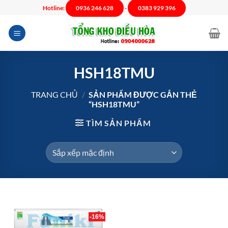
Chuyển
Hotline:
0936 246 628
-
0383 929 396
đến
nội
dung
HSH18TMU
TRANG CHỦ
/
SẢN PHẨM ĐƯỢC GẮN THẺ
“HSH18TMU”
TÌM SẢN PHẨM
-16%