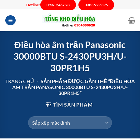
Chuyển
Hotline:
0936 246 628
-
0383 929 396
đến
nội
dung
Điều hòa âm trần Panasonic
30000BTU S-2430PU3H/U-
30PR1H5
TRANG CHỦ
/
SẢN PHẨM ĐƯỢC GẮN THẺ “ĐIỀU HÒA
ÂM TRẦN PANASONIC 30000BTU S-2430PU3H/U-
30PR1H5”
TÌM SẢN PHẨM