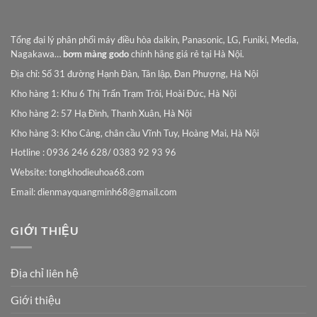
Tổng đại lý phân phối máy điều hòa daikin, Panasonic, LG, Funiki, Media,
Nagakawa…
bơm màng godo
chính hãng giá rẻ tại Hà Nội.
Địa chỉ: Số 31 đường Hạnh Đàn, Tân lập, Đan Phượng, Hà Nội
Kho hàng 1: Khu 6 Thị Trấn Trạm Trôi, Hoài Đức, Hà Nội
Kho hàng 2: 57 Hạ Đình, Thanh Xuân, Hà Nội
Kho hàng 3: Kho Cảng, chân cầu Vĩnh Tuy, Hoàng Mai, Hà Nội
Hotline : 0936 246 628/ 0383 92 93 96
Website: tongkhodieuhoa68.com
Email:
dienmayquangminh68@gmail.com
GIỚI THIỆU
Địa chỉ liên hệ
Giới thiệu