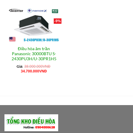
-9%
Điều hòa âm trần
Panasonic 30000BTU S-
2430PU3H/U-30PR1H5
Giá:
38.000.000
VNĐ
Giá
Giá
34.700.000
VNĐ
gốc
hiện
là:
tại
38.000.000VNĐ.
là:
34.700.000VNĐ.