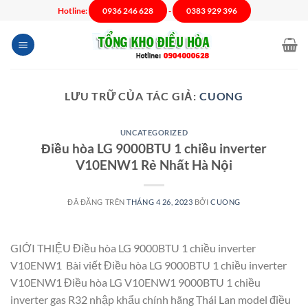
Chuyển
Hotline:
0936 246 628
-
0383 929 396
đến
nội
dung
LƯU TRỮ CỦA TÁC GIẢ:
CUONG
UNCATEGORIZED
Điều hòa LG 9000BTU 1 chiều inverter
V10ENW1 Rẻ Nhất Hà Nội
ĐÃ ĐĂNG TRÊN
THÁNG 4 26, 2023
BỞI
CUONG
GIỚI THIỆU Điều hòa LG 9000BTU 1 chiều inverter
V10ENW1 Bài viết Điều hòa LG 9000BTU 1 chiều inverter
V10ENW1 Điều hòa LG V10ENW1 9000BTU 1 chiều
inverter gas R32 nhập khẩu chính hãng Thái Lan model điều