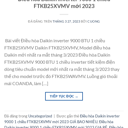
FTKB25XVMV mới 2023
ĐÃ ĐĂNG TRÊN
THÁNG 3 27, 2023
BỞI
CUONG
Bài viết Điều hòa Daikin inverter 9000 BTU 1 chiều
FTKB25XVMV Daikin FTKB25XVMV, Model điều hòa
Daikin mới nhất ra mắt tháng 3/2023 Điều hòa Daikin
FTKB25XVMV 9000 BTU 1 chiều inverter tiết kiệm điện
dòng tiêu chuẩn model mới nhất ra mắt tháng 3/2023 thay
thế cho model trước đó FTKB25WAVMV. Luồng gió thoải
mái COANDA, làm […]
TIẾP TỤC ĐỌC
→
Đã đăng trong
Uncategorized
|
Được gắn thẻ
Điều hòa Daikin inverter
9000 1 chiều FTKB25XVMV mới 2023 GIÁ BAO NHIÊU
,
Điều hòa
Daikin inverter 9000 1 chiều FTKB25XVMV mới 2023 GIA RẺ
,
Điều hòa