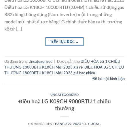
Điều hòa LG K18CH 18000 BTU (2.0HP) 1 chiều sử dụng gas
R32 dòng thông dụng (Non-inverter) một trong những
model mới nhất được hãng LG chính thức bán ra thị trường
kể từ […]
TIẾP TỤC ĐỌC
→
Đã đăng trong
Uncategorized
|
Được gắn thẻ
ĐIỀU HÒA LG 1 CHIỀU
THƯỜNG 18000BTU K18CH Mới 2023 giá rẻ
,
ĐIỀU HÒA LG 1 CHIỀU
THƯỜNG 18000BTU K18CH Mới 2023 giá bao nhiêu
Để lại một bình luận
UNCATEGORIZED
Điều hoà LG K09CH 9000BTU 1 chiều
thường
ĐÃ ĐĂNG TRÊN
THÁNG 3 27, 2023
BỞI
CUONG