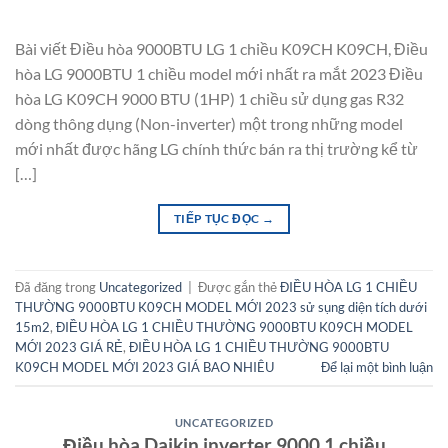
Bài viết Điều hòa 9000BTU LG 1 chiều K09CH K09CH, Điều
hòa LG 9000BTU 1 chiều model mới nhất ra mắt 2023 Điều
hòa LG K09CH 9000 BTU (1HP) 1 chiều sử dụng gas R32
dòng thông dụng (Non-inverter) một trong những model
mới nhất được hãng LG chính thức bán ra thị trường kể từ
[…]
TIẾP TỤC ĐỌC
→
Đã đăng trong
Uncategorized
|
Được gắn thẻ
ĐIỀU HÒA LG 1 CHIỀU
THƯỜNG 9000BTU K09CH MODEL MỚI 2023 sử sụng diện tích dưới
15m2
,
ĐIỀU HÒA LG 1 CHIỀU THƯỜNG 9000BTU K09CH MODEL
MỚI 2023 GIÁ RẺ
,
ĐIỀU HÒA LG 1 CHIỀU THƯỜNG 9000BTU
K09CH MODEL MỚI 2023 GIÁ BAO NHIÊU
Để lại một bình luận
UNCATEGORIZED
Điều hòa Daikin inverter 9000 1 chiều