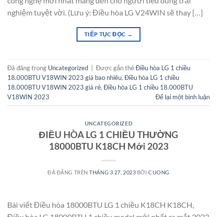
công nghệ mới nhất mang đến cho người tiêu dùng trải
nghiệm tuyệt vời. (Lưu ý: Điều hòa LG V24WIN sẽ thay […]
TIẾP TỤC ĐỌC
→
Đã đăng trong
Uncategorized
|
Được gắn thẻ
Điều hòa LG 1 chiều
18.000BTU V18WIN 2023 giá bao nhiêu
,
Điều hòa LG 1 chiều
18.000BTU V18WIN 2023 giá rẻ
,
Điều hòa LG 1 chiều 18.000BTU
V18WIN 2023
Để lại một bình luận
UNCATEGORIZED
ĐIỀU HÒA LG 1 CHIỀU THƯỜNG
18000BTU K18CH Mới 2023
ĐÃ ĐĂNG TRÊN
THÁNG 3 27, 2023
BỞI
CUONG
Bài viết Điều hòa 18000BTU LG 1 chiều K18CH K18CH,
Điều hòa LG 18000BTU 1 chiều model mới nhất ra mắt 2023