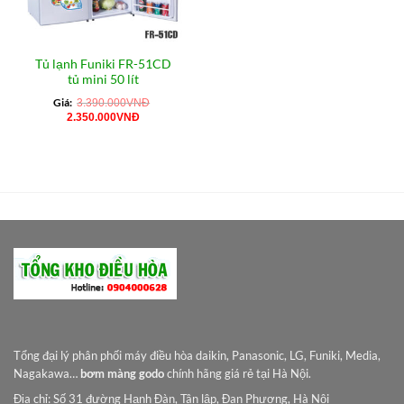
Tủ lạnh Funiki FR-51CD
tủ mini 50 lít
Giá:
3.390.000
VNĐ
Giá
Giá
2.350.000
VNĐ
gốc
hiện
là:
tại
3.390.000VNĐ.
là:
2.350.000VNĐ.
Tổng đại lý phân phối máy điều hòa daikin, Panasonic, LG, Funiki, Media,
Nagakawa…
bơm màng godo
chính hãng giá rẻ tại Hà Nội.
Địa chỉ: Số 31 đường Hạnh Đàn, Tân lập, Đan Phượng, Hà Nội