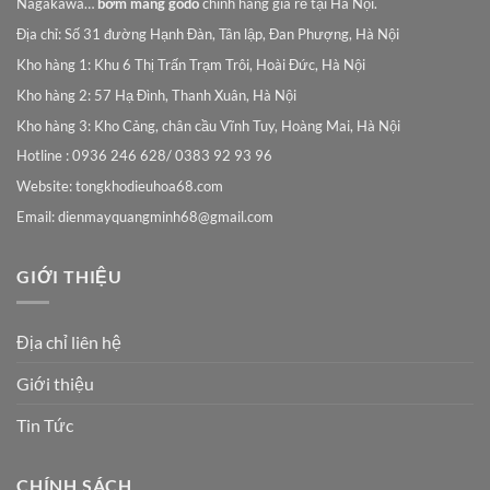
Nagakawa…
bơm màng godo
chính hãng giá rẻ tại Hà Nội.
Địa chỉ: Số 31 đường Hạnh Đàn, Tân lập, Đan Phượng, Hà Nội
Kho hàng 1: Khu 6 Thị Trấn Trạm Trôi, Hoài Đức, Hà Nội
Kho hàng 2: 57 Hạ Đình, Thanh Xuân, Hà Nội
Kho hàng 3: Kho Cảng, chân cầu Vĩnh Tuy, Hoàng Mai, Hà Nội
Hotline : 0936 246 628/ 0383 92 93 96
Website: tongkhodieuhoa68.com
Email:
dienmayquangminh68@gmail.com
GIỚI THIỆU
Địa chỉ liên hệ
Giới thiệu
Tin Tức
CHÍNH SÁCH