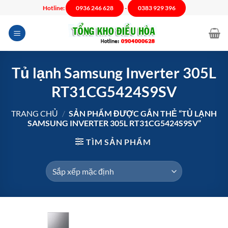
Chuyển
Hotline:
0936 246 628
-
0383 929 396
đến
nội
dung
Tủ lạnh Samsung Inverter 305L
RT31CG5424S9SV
TRANG CHỦ
/
SẢN PHẨM ĐƯỢC GẮN THẺ “TỦ LẠNH
SAMSUNG INVERTER 305L RT31CG5424S9SV”
TÌM SẢN PHẨM