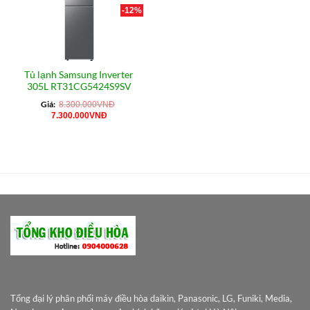
-12%
Tủ lạnh Samsung Inverter
305L RT31CG5424S9SV
Giá:
8.300.000
VNĐ
Giá
Giá
7.300.000
VNĐ
gốc
hiện
là:
tại
8.300.000VNĐ.
là:
7.300.000VNĐ.
Tổng đại lý phân phối máy điều hòa daikin, Panasonic, LG, Funiki, Media,