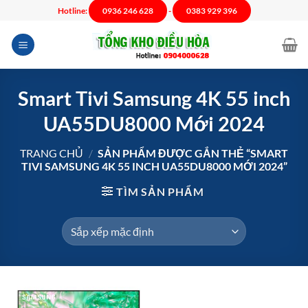
Chuyển
Hotline:
0936 246 628
-
0383 929 396
đến
nội
dung
Smart Tivi Samsung 4K 55 inch
UA55DU8000 Mới 2024
TRANG CHỦ
/
SẢN PHẨM ĐƯỢC GẮN THẺ “SMART
TIVI SAMSUNG 4K 55 INCH UA55DU8000 MỚI 2024”
TÌM SẢN PHẨM