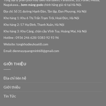
Tổng đại lý phân phối máy điều hòa daikin, Panasonic, LG, Funiki, Media,
Nagakawa…
bơm màng godo
chính hãng giá rẻ tại Hà Nội.
Địa chỉ: Số 31 đường Hạnh Đàn, Tân lập, Đan Phượng, Hà Nội
Kho hàng 1: Khu 6 Thị Trấn Trạm Trôi, Hoài Đức, Hà Nội
Kho hàng 2: 57 Hạ Đình, Thanh Xuân, Hà Nội
Kho hàng 3: Kho Cảng, chân cầu Vĩnh Tuy, Hoàng Mai, Hà Nội
Hotline : 0936 246 628/ 0383 92 93 96
Website: tongkhodieuhoa68.com
Email:
dienmayquangminh68@gmail.com
GIỚI THIỆU
Địa chỉ liên hệ
Giới thiệu
Tin Tức