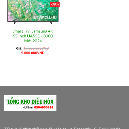
-38%
Smart Tivi Samsung 4K
55 inch UA55DU8000
Mới 2024
Giá:
15.390.000
VNĐ
Giá
Giá
9.600.000
VNĐ
gốc
hiện
là:
tại
15.390.000VNĐ.
là:
9.600.000VNĐ.