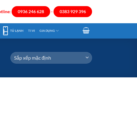
tline:
0936 246 628
-
0383 929 396
TỦ LẠNH
TI VI
GIA DỤNG