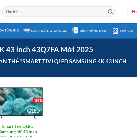
Tìm
Ho
kiếm:
OÀ TỦ ĐỨNG
ĐIỀU HOÀ NỐI ỐNG GIÓ
BÌNH NÓNG LẠNH
MÁY GIẶT
4K 43 inch 43Q7FA Mới 2025
 THẺ “SMART TIVI QLED SAMSUNG 4K 43 INCH
-29%
Smart Tivi QLED
Samsung 4K 43 inch