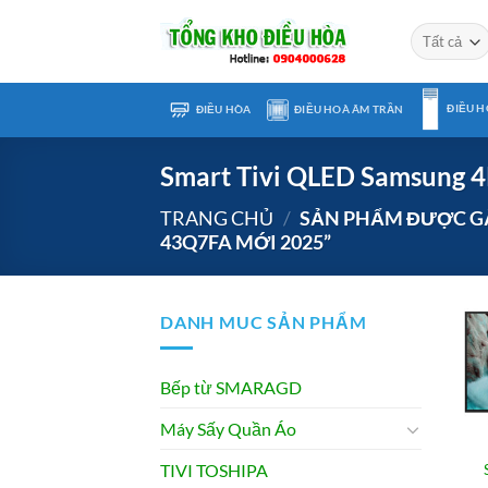
Chuyển
đến
nội
dung
ĐIỀU H
ĐIỀU HÒA
ĐIỀU HOÀ ÂM TRẦN
Smart Tivi QLED Samsung 
TRANG CHỦ
/
SẢN PHẨM ĐƯỢC GẮN
43Q7FA MỚI 2025”
DANH MUC SẢN PHẨM
Bếp từ SMARAGD
Máy Sấy Quần Áo
TIVI TOSHIPA