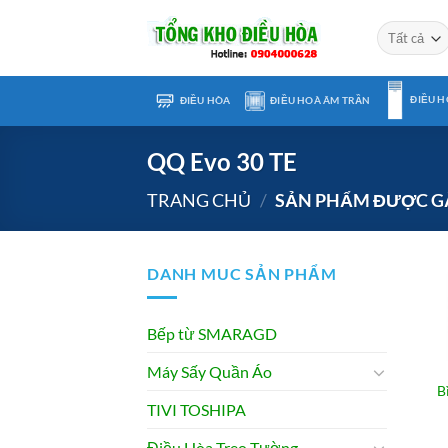
Chuyển
đến
nội
dung
ĐIỀU H
ĐIỀU HÒA
ĐIỀU HOÀ ÂM TRẦN
QQ Evo 30 TE
TRANG CHỦ
/
SẢN PHẨM ĐƯỢC GẮN
DANH MUC SẢN PHẨM
Bếp từ SMARAGD
Máy Sấy Quần Áo
B
TIVI TOSHIPA
Điều Hòa Treo Tường