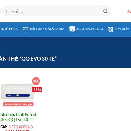
Tìm
Ho
kiếm:
OÀ TỦ ĐỨNG
ĐIỀU HOÀ NỐI ỐNG GIÓ
BÌNH NÓNG LẠNH
MÁY GIẶT
 THẺ “QQ EVO 30 TE”
-38%
ình nóng lạnh Ferroli
30L QQ Evo 30 TE
Giá:
3.570.000
VNĐ