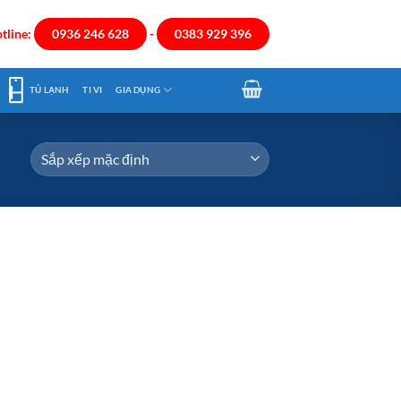
tline:
0936 246 628
-
0383 929 396
TỦ LẠNH
TI VI
GIA DỤNG