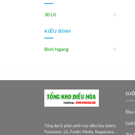
30 Lít
(1)
KIỂU BÌNH
Bình Ngang
(1)
GIỚ
Địa 
Giới
Tổng đại lý phân phối máy điều hòa daikin,
Panasonic, LG, Funiki, Media, Nagakawa…
Tin 