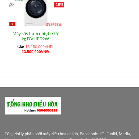
-16%
Máy sấy bơm nhiệt LG 9
kg DVHP09W
Giá:
16.150.000
VNĐ
Giá
Giá
13.500.000
VNĐ
gốc
hiện
là:
tại
16.150.000VNĐ.
là:
13.500.000VNĐ.
Tổng đại lý phân phối máy điều hòa daikin, Panasonic, LG, Funiki, Media,