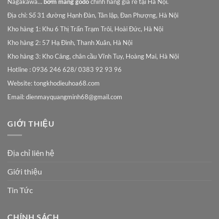
Nagakawa…
bơm màng godo
chính hãng giá rẻ tại Hà Nội.
Địa chỉ: Số 31 đường Hạnh Đàn, Tân lập, Đan Phượng, Hà Nội
Kho hàng 1: Khu 6 Thị Trấn Trạm Trôi, Hoài Đức, Hà Nội
Kho hàng 2: 57 Hạ Đình, Thanh Xuân, Hà Nội
Kho hàng 3: Kho Cảng, chân cầu Vĩnh Tuy, Hoàng Mai, Hà Nội
Hotline : 0936 246 628/ 0383 92 93 96
Website: tongkhodieuhoa68.com
Email:
dienmayquangminh68@gmail.com
GIỚI THIỆU
Địa chỉ liên hệ
Giới thiệu
Tin Tức
CHÍNH SÁCH