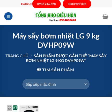
Chuyển
Hotline:
0936 246 628
-
0383 929 396
đến
nội
dung
Máy sấy bơm nhiệt LG 9 kg
DVHP09W
TRANG CHỦ
/
SẢN PHẨM ĐƯỢC GẮN THẺ “MÁY SẤY
BƠM NHIỆT LG 9 KG DVHP09W”
TÌM SẢN PHẨM