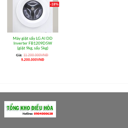
-18%
Máy giặt sấy LG AI DD
Inverter FB1209D5W
(giặt 9kg, sấy 5kg)
Giá:
11.200.000
VNĐ
Giá
Giá
9.200.000
VNĐ
gốc
hiện
là:
tại
11.200.000VNĐ.
là:
9.200.000VNĐ.