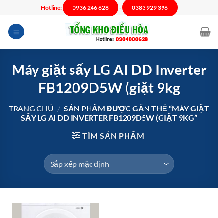
Chuyển
Hotline:
0936 246 628
-
0383 929 396
đến
nội
dung
Máy giặt sấy LG AI DD Inverter
FB1209D5W (giặt 9kg
TRANG CHỦ
/
SẢN PHẨM ĐƯỢC GẮN THẺ “MÁY GIẶT
SẤY LG AI DD INVERTER FB1209D5W (GIẶT 9KG”
TÌM SẢN PHẨM