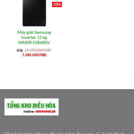
-29%
Máy giặt Samsung
Inverter 15 kg
WA80F15B6BSV
Giá:
10.490.000
VNĐ
Giá
Giá
7.490.000
VNĐ
gốc
hiện
là:
tại
10.490.000VNĐ.
là:
7.490.000VNĐ.