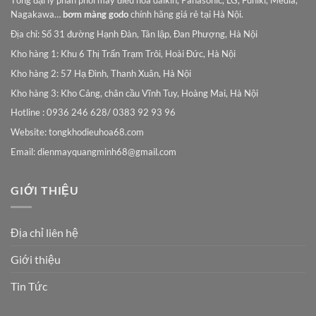
Tổng đại lý phân phối máy điều hòa daikin, Panasonic, LG, Funiki, Media,
Nagakawa…
bơm màng godo
chính hãng giá rẻ tại Hà Nội.
Địa chỉ: Số 31 đường Hạnh Đàn, Tân lập, Đan Phượng, Hà Nội
Kho hàng 1: Khu 6 Thị Trấn Trạm Trôi, Hoài Đức, Hà Nội
Kho hàng 2: 57 Hạ Đình, Thanh Xuân, Hà Nội
Kho hàng 3: Kho Cảng, chân cầu Vĩnh Tuy, Hoàng Mai, Hà Nội
Hotline : 0936 246 628/ 0383 92 93 96
Website: tongkhodieuhoa68.com
Email:
dienmayquangminh68@gmail.com
GIỚI THIỆU
Địa chỉ liên hệ
Giới thiệu
Tin Tức