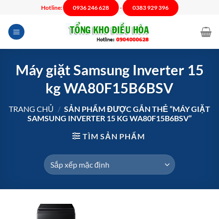
Chuyển
Hotline:
0936 246 628
-
0383 929 396
đến
nội
dung
Máy giặt Samsung Inverter 15
kg WA80F15B6BSV
TRANG CHỦ
/
SẢN PHẨM ĐƯỢC GẮN THẺ “MÁY GIẶT
SAMSUNG INVERTER 15 KG WA80F15B6BSV”
TÌM SẢN PHẨM