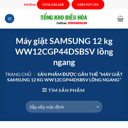
Chuyển
Hotline:
0936 246 628
-
0383 929 396
đến
nội
dung
Máy giặt SAMSUNG 12 kg
WW12CGP44DSBSV lồng
ngang
TRANG CHỦ
/
SẢN PHẨM ĐƯỢC GẮN THẺ “MÁY GIẶT
SAMSUNG 12 KG WW12CGP44DSBSV LỒNG NGANG”
TÌM SẢN PHẨM