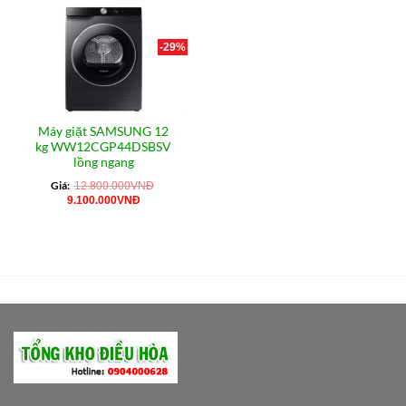
-29%
Máy giặt SAMSUNG 12
kg WW12CGP44DSBSV
lồng ngang
Giá:
12.800.000
VNĐ
Giá
Giá
9.100.000
VNĐ
gốc
hiện
là:
tại
12.800.000VNĐ.
là:
9.100.000VNĐ.