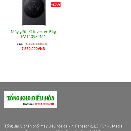
-23%
Máy giặt LG Inverter 9 kg
FV1409S4M1
Giá:
9.950.000
VNĐ
Giá
Giá
7.650.000
VNĐ
gốc
hiện
là:
tại
9.950.000VNĐ.
là:
7.650.000VNĐ.
Tổng đại lý phân phối máy điều hòa daikin, Panasonic, LG, Funiki, Media,