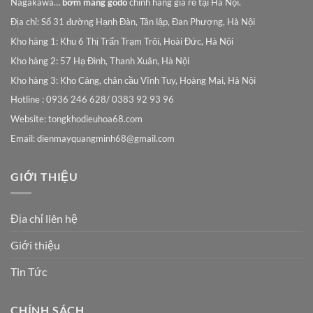
Nagakawa…
bơm màng godo
chính hãng giá rẻ tại Hà Nội.
Địa chỉ: Số 31 đường Hạnh Đàn, Tân lập, Đan Phượng, Hà Nội
Kho hàng 1: Khu 6 Thị Trấn Trạm Trôi, Hoài Đức, Hà Nội
Kho hàng 2: 57 Hạ Đình, Thanh Xuân, Hà Nội
Kho hàng 3: Kho Cảng, chân cầu Vĩnh Tuy, Hoàng Mai, Hà Nội
Hotline : 0936 246 628/ 0383 92 93 96
Website: tongkhodieuhoa68.com
Email:
dienmayquangminh68@gmail.com
GIỚI THIỆU
Địa chỉ liên hệ
Giới thiệu
Tin Tức
CHÍNH SÁCH