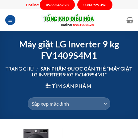
Chuyển
Hotline:
0936 246 628
-
0383 929 396
đến
nội
dung
Máy giặt LG Inverter 9 kg
FV1409S4M1
TRANG CHỦ
/
SẢN PHẨM ĐƯỢC GẮN THẺ “MÁY GIẶT
LG INVERTER 9 KG FV1409S4M1”
TÌM SẢN PHẨM