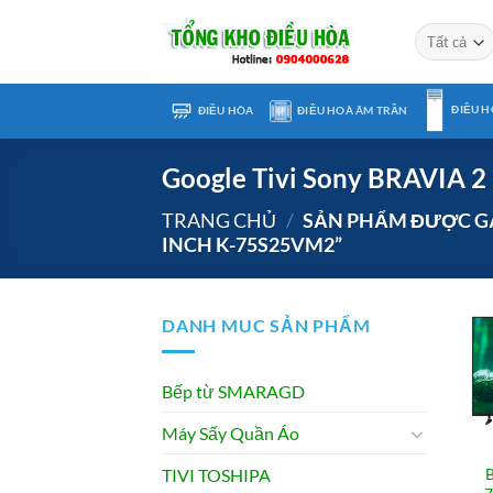
Chuyển
đến
nội
dung
ĐIỀU H
ĐIỀU HÒA
ĐIỀU HOÀ ÂM TRẦN
Google Tivi Sony BRAVIA 2
TRANG CHỦ
/
SẢN PHẨM ĐƯỢC GẮN
INCH K-75S25VM2”
DANH MUC SẢN PHẨM
Bếp từ SMARAGD
Máy Sấy Quần Áo
B
TIVI TOSHIPA