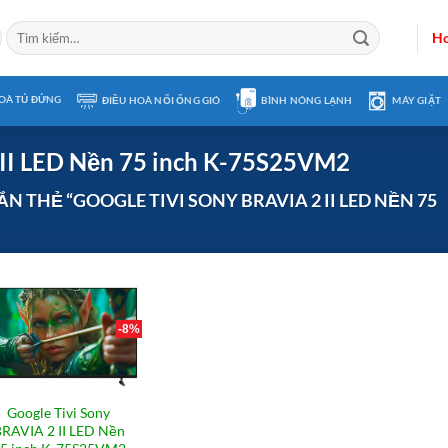
Tìm
Ho
kiếm:
OÀ TỦ ĐỨNG
ĐIỀU HOÀ NỐI ỐNG GIÓ
BÌNH NÓNG LẠNH
MÁY GIẶT
 II LED Nền 75 inch K-75S25VM2
 THẺ “GOOGLE TIVI SONY BRAVIA 2 II LED NỀN 75
-8%
Google Tivi Sony
RAVIA 2 II LED Nền