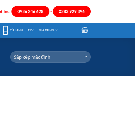
tline:
0936 246 628
-
0383 929 396
TỦ LẠNH
TI VI
GIA DỤNG