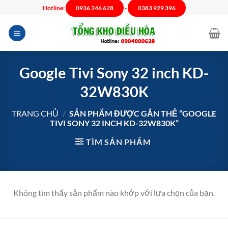
Chuyển
Hotline:
0936 246 628
-
0383 929 396
đến
nội
dung
Google Tivi Sony 32 inch KD-
32W830K
TRANG CHỦ
/
SẢN PHẨM ĐƯỢC GẮN THẺ “GOOGLE
TIVI SONY 32 INCH KD-32W830K”
TÌM SẢN PHẨM
Không tìm thấy sản phẩm nào khớp với lựa chọn của bạn.